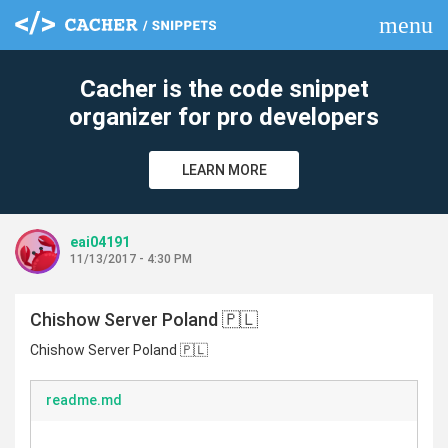
menu
clear
Cacher is the code snippet
organizer for pro developers
LEARN MORE
eai04191
11/13/2017 - 4:30 PM
Chishow Server Poland 🇵🇱
Chishow Server Poland 🇵🇱
readme.md