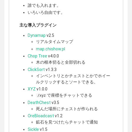
誰でも入れます。
いろいろ自由です。
主な導入プラグイン
Dynamap
v2.5
リアルタイムマップ
map.chishow.pl
Chop Tree
v4.0.0
木の根本切ると全部切れる
ClickSort
v1.3.3
インベントリとかチェストとかでホイー
ルクリックするとソートできる。
XYZ
v1.0.0
で座標をチャットできる
/xyz
DeathChest
v3.5
死んだ場所にチェストが作られる
OreBloadcast
v1.2
鉱石を見つけたらチャットで通知
Sickle
v1.5