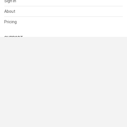
Sign In
About
Pricing
SUPPORT
Help Center
Contact Us
Status
RESOURCES
Documentation
Blog
Terms of Use