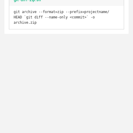
git archive --format=zip --prefix=projectname/ 
HEAD `git diff --name-only <commit>` -o 
archive.zip