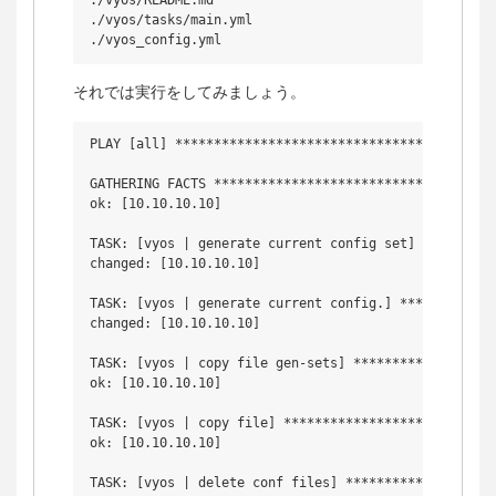
./vyos/README.md

./vyos/tasks/main.yml

それでは実行をしてみましょう。
PLAY [all] ******************************************
GATHERING FACTS *************************************
ok: [10.10.10.10]

TASK: [vyos | generate current config set] **********
changed: [10.10.10.10]

TASK: [vyos | generate current config.] *************
changed: [10.10.10.10]

TASK: [vyos | copy file gen-sets] *******************
ok: [10.10.10.10]

TASK: [vyos | copy file] ****************************
ok: [10.10.10.10]

TASK: [vyos | delete conf files] ********************