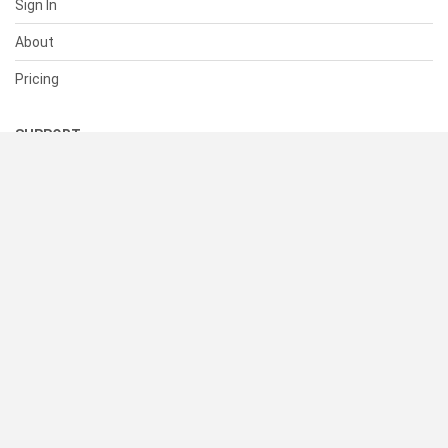
Sign In
About
Pricing
SUPPORT
Help Center
Contact Us
Status
RESOURCES
Documentation
Blog
Terms of Use