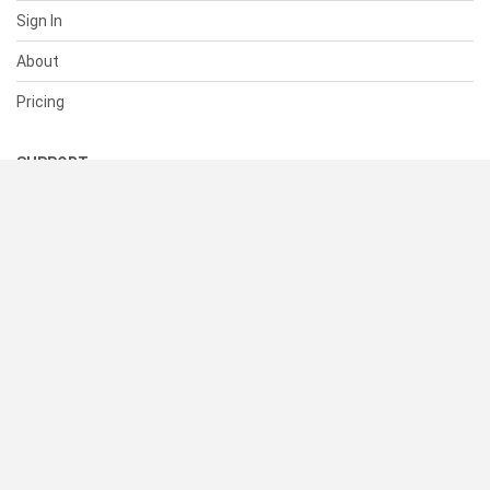
Sign In
About
Pricing
SUPPORT
Help Center
Contact Us
Status
RESOURCES
Documentation
Blog
Terms of Use