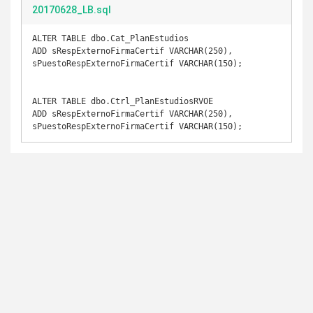
20170628_LB.sql
ALTER TABLE dbo.Cat_PlanEstudios

ADD sRespExternoFirmaCertif VARCHAR(250), 
sPuestoRespExternoFirmaCertif VARCHAR(150);

ALTER TABLE dbo.Ctrl_PlanEstudiosRVOE

ADD sRespExternoFirmaCertif VARCHAR(250), 
sPuestoRespExternoFirmaCertif VARCHAR(150);