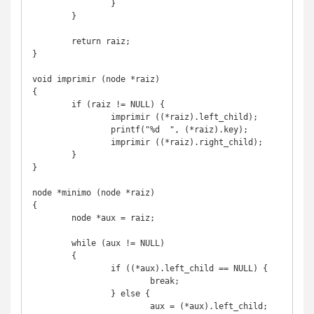
		}

	}

	return raiz;

}

void imprimir (node *raiz)

{

	if (raiz != NULL) {

		imprimir ((*raiz).left_child);

		printf("%d  ", (*raiz).key);

		imprimir ((*raiz).right_child);

	}

}

node *minimo (node *raiz) 

{

	node *aux = raiz;

	while (aux != NULL)

	{

		if ((*aux).left_child == NULL) {

			break;

		} else {

			aux = (*aux).left_child;
