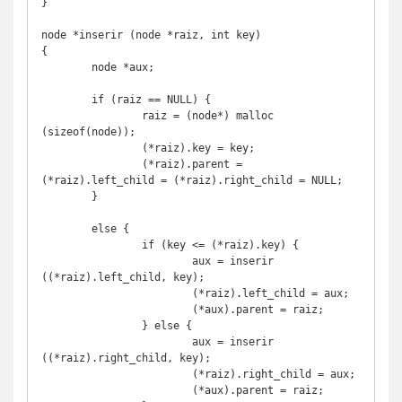
}

node *inserir (node *raiz, int key) 

{

	node *aux;

	if (raiz == NULL) {

		raiz = (node*) malloc 
(sizeof(node));

		(*raiz).key = key;

		(*raiz).parent = 
(*raiz).left_child = (*raiz).right_child = NULL;

	}

	else { 

		if (key <= (*raiz).key) {

			aux = inserir 
((*raiz).left_child, key);

			(*raiz).left_child = aux;

			(*aux).parent = raiz;

		} else {

			aux = inserir 
((*raiz).right_child, key);

			(*raiz).right_child = aux;

			(*aux).parent = raiz;
