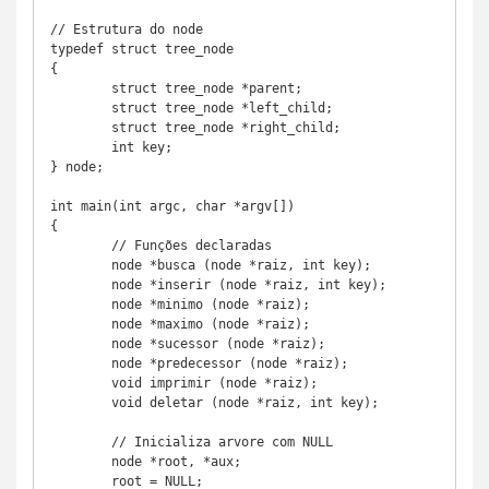
// Estrutura do node

typedef struct tree_node

{

	struct tree_node *parent;

	struct tree_node *left_child;

	struct tree_node *right_child;

	int key;

} node;

int main(int argc, char *argv[])

{

	// Funções declaradas	

	node *busca (node *raiz, int key);

	node *inserir (node *raiz, int key);

	node *minimo (node *raiz);

	node *maximo (node *raiz);

	node *sucessor (node *raiz);

	node *predecessor (node *raiz);

	void imprimir (node *raiz);

	void deletar (node *raiz, int key);

	// Inicializa arvore com NULL

	node *root, *aux;

	root = NULL;
