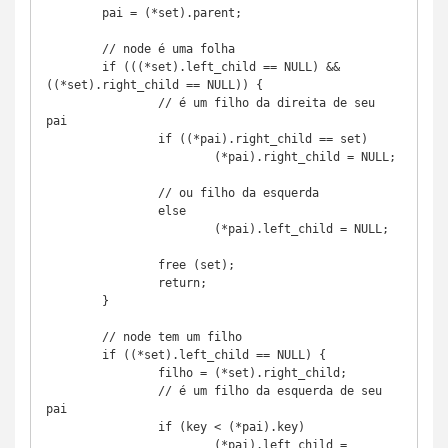
	pai = (*set).parent;

	// node é uma folha

	if (((*set).left_child == NULL) && 
((*set).right_child == NULL)) {

		// é um filho da direita de seu 
pai

		if ((*pai).right_child == set)

			(*pai).right_child = NULL;

		// ou filho da esquerda

		else

			(*pai).left_child = NULL;

		free (set);

		return;

	}

	// node tem um filho

	if ((*set).left_child == NULL) {

		filho = (*set).right_child;

		// é um filho da esquerda de seu 
pai

		if (key < (*pai).key)

			(*pai).left_child = 