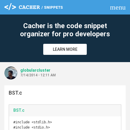
menu
clear
Cacher is the code snippet
organizer for pro developers
LEARN MORE
globularcluster
7/14/2014 - 12:11 AM
BST.c
BST.c
#include <stdlib.h>

#include <stdio.h>
