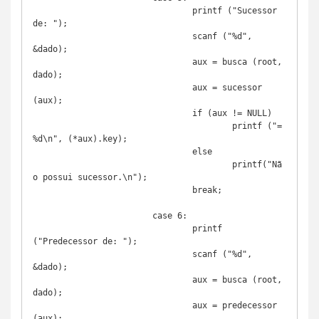
				printf ("Sucessor 
de: ");

				scanf ("%d", 
&dado);

				aux = busca (root, 
dado);

				aux = sucessor 
(aux);

				if (aux != NULL)

					printf ("= 
%d\n", (*aux).key);

				else

					printf("Nã
o possui sucessor.\n");

				break;

			case 6:

				printf 
("Predecessor de: ");

				scanf ("%d", 
&dado);

				aux = busca (root, 
dado);

				aux = predecessor 
(aux);
