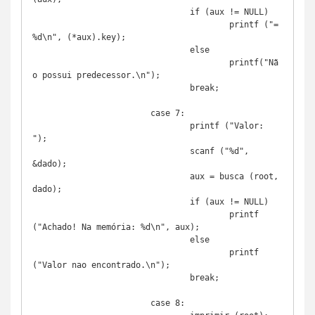
				if (aux != NULL)

					printf ("= 
%d\n", (*aux).key);

				else

					printf("Nã
o possui predecessor.\n");

				break;

			case 7:

				printf ("Valor: 
");

				scanf ("%d", 
&dado);

				aux = busca (root, 
dado);

				if (aux != NULL)

					printf 
("Achado! Na memória: %d\n", aux);

				else

					printf 
("Valor nao encontrado.\n");

				break;

			case 8:
