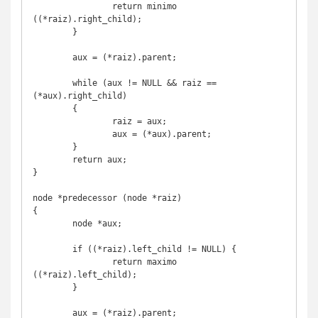
		return minimo 
((*raiz).right_child);

	}

	aux = (*raiz).parent;

	while (aux != NULL && raiz == 
(*aux).right_child)

	{

		raiz = aux;

		aux = (*aux).parent;

	}

	return aux;

}

node *predecessor (node *raiz)

{

	node *aux;

	if ((*raiz).left_child != NULL) {

		return maximo 
((*raiz).left_child);

	}

	aux = (*raiz).parent;
