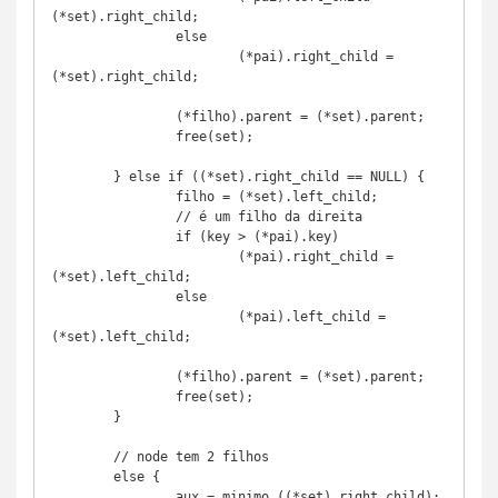
(*set).right_child;

		else

			(*pai).right_child = 
(*set).right_child;

		(*filho).parent = (*set).parent;

		free(set);

	} else if ((*set).right_child == NULL) {

		filho = (*set).left_child;

		// é um filho da direita

		if (key > (*pai).key)

			(*pai).right_child = 
(*set).left_child;

		else

			(*pai).left_child = 
(*set).left_child;

		(*filho).parent = (*set).parent;

		free(set);

	}

	// node tem 2 filhos

	else {

		aux = minimo ((*set).right_child);
