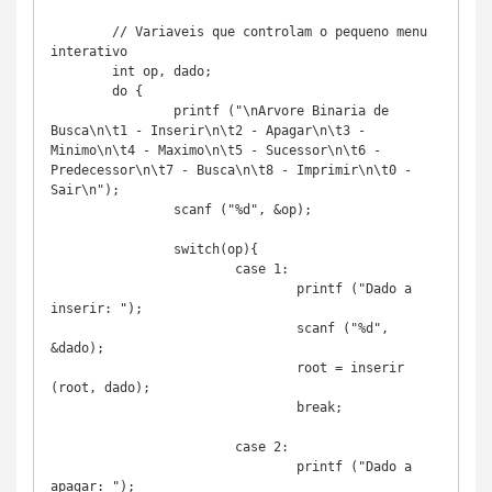
	// Variaveis que controlam o pequeno menu 
interativo

	int op, dado;

	do {

		printf ("\nArvore Binaria de 
Busca\n\t1 - Inserir\n\t2 - Apagar\n\t3 - 
Minimo\n\t4 - Maximo\n\t5 - Sucessor\n\t6 - 
Predecessor\n\t7 - Busca\n\t8 - Imprimir\n\t0 - 
Sair\n");

		scanf ("%d", &op);

		switch(op){

			case 1:

				printf ("Dado a 
inserir: ");

				scanf ("%d", 
&dado);

				root = inserir 
(root, dado);

				break;

			case 2:

				printf ("Dado a 
apagar: ");
