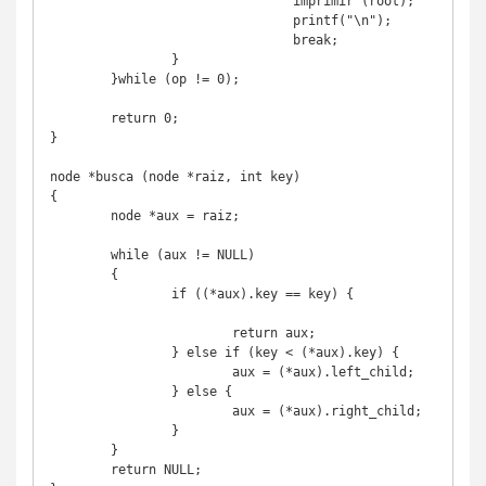
				imprimir (root);

				printf("\n");

				break;

		}    		

	}while (op != 0);

	return 0;

}

node *busca (node *raiz, int key)

{

	node *aux = raiz;

	while (aux != NULL) 

	{

		if ((*aux).key == key) {		
			return aux;

		} else if (key < (*aux).key) {

			aux = (*aux).left_child;

		} else {

			aux = (*aux).right_child;

		}

	}

	return NULL;
