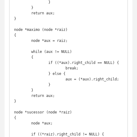
		}

	}

	return aux;

}

node *maximo (node *raiz) 

{

	node *aux = raiz;

	while (aux != NULL)

	{

		if ((*aux).right_child == NULL) {

			break;

		} else {

			aux = (*aux).right_child;

		}

	}

	return aux;

}

node *sucessor (node *raiz)

{

	node *aux;

	if ((*raiz).right_child != NULL) {
