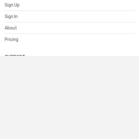
Sign Up
Sign In
About
Pricing
SUPPORT
Help Center
Contact Us
Status
RESOURCES
Documentation
Blog