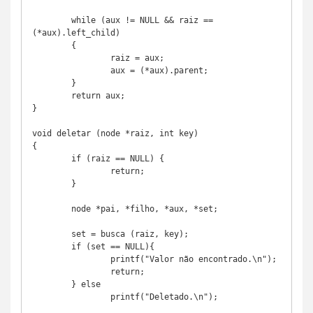
	while (aux != NULL && raiz == 
(*aux).left_child)

	{

		raiz = aux;

		aux = (*aux).parent;

	}

	return aux;

}

void deletar (node *raiz, int key)

{

	if (raiz == NULL) {

		return;

	}

	node *pai, *filho, *aux, *set;

	set = busca (raiz, key);

	if (set == NULL){

		printf("Valor não encontrado.\n");

		return;

	} else

		printf("Deletado.\n");
