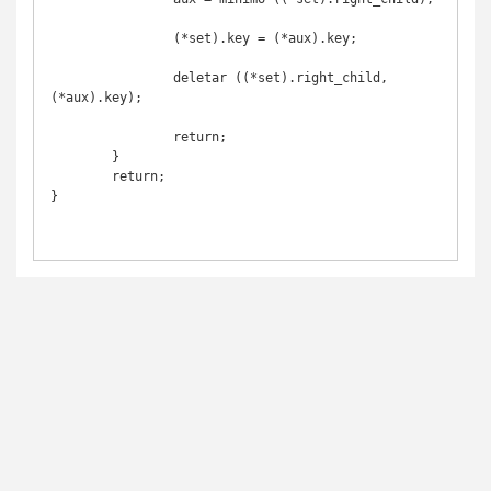
		(*set).key = (*aux).key;

		deletar ((*set).right_child, 
(*aux).key);

		return;

	}

	return;

}
