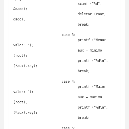
				scanf ("%d", 
&dado);

				deletar (root, 
dado);

				break;

			case 3:

				printf ("Menor 
valor: ");

				aux = minimo 
(root);

				printf ("%d\n", 
(*aux).key);

				break;

			case 4:

				printf ("Maior 
valor: ");

				aux = maximo 
(root);

				printf ("%d\n", 
(*aux).key);

				break;

			case 5:
