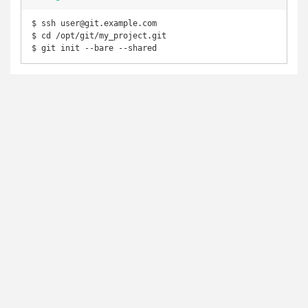
$ ssh user@git.example.com

$ cd /opt/git/my_project.git
