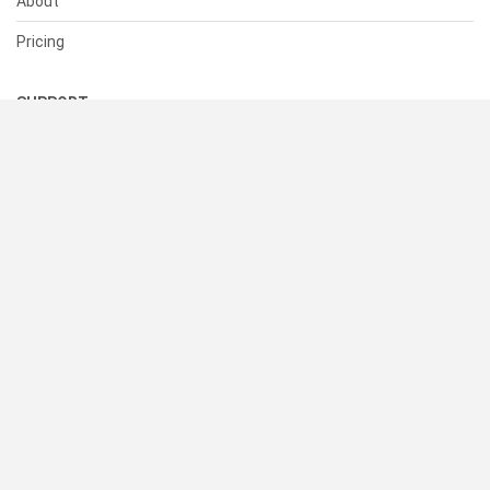
About
Pricing
SUPPORT
Help Center
Contact Us
Status
RESOURCES
Documentation
Blog
Terms of Use
Privacy Policy