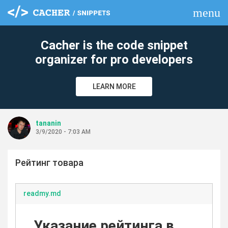
menu
clear
Cacher is the code snippet
organizer for pro developers
LEARN MORE
tananin
3/9/2020 - 7:03 AM
Рейтинг товара
readmy.md
Указание рейтинга в