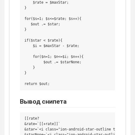
    $rate = $maxStar;

}

for($s=1; $s<=$rate; $s++){

   $out .= $star;

}

if($star < $rate){

    $i = $maxStar - $rate;

    for($n=1; $n<=$i; $n++){

         $out .= $starNone;

    }

}

Вывод снипета
[[rate?

&rate=`[[+rate]]`

&star=`<i class="ion-android-star-outline theme-star"
&starNone=`<i class="ion-android-star-outline"></i>`
