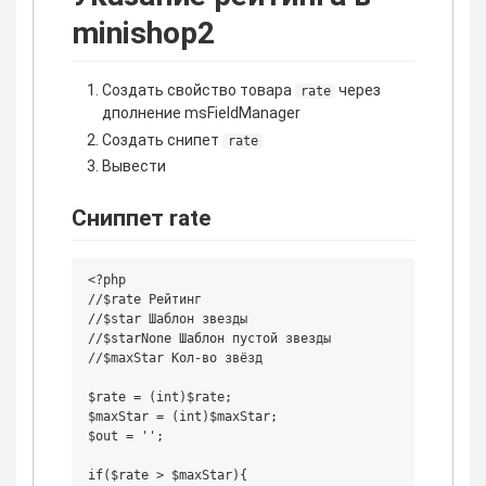
minishop2
Создать свойство товара
через
rate
дполнение msFieldManager
Создать снипет
rate
Вывести
Сниппет rate
<?php

//$rate Рейтинг

//$star Шаблон звезды

//$starNone Шаблон пустой звезды    

//$maxStar Кол-во звёзд

$rate = (int)$rate;

$maxStar = (int)$maxStar;

$out = '';

if($rate > $maxStar){
