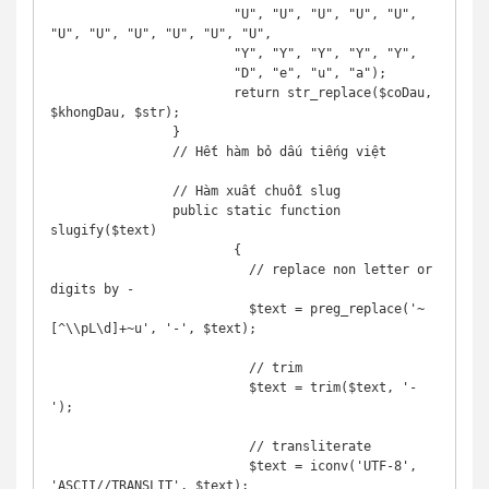
			"U", "U", "U", "U", "U", 
"U", "U", "U", "U", "U", "U",

			"Y", "Y", "Y", "Y", "Y",

			"D", "e", "u", "a");

			return str_replace($coDau, 
$khongDau, $str);

		}

		// Hết hàm bỏ dấu tiếng việt

		// Hàm xuất chuỗi slug

		public static function 
slugify($text)

			{ 

			  // replace non letter or 
digits by -

			  $text = preg_replace('~
[^\\pL\d]+~u', '-', $text);

			  // trim

			  $text = trim($text, '-
');

			  // transliterate

			  $text = iconv('UTF-8', 
'ASCII//TRANSLIT', $text);
