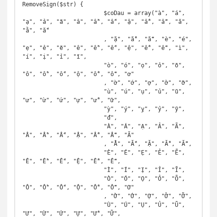
RemoveSign($str) {

			$coDau = array("à", "á", 
"ạ", "ả", "ã", "â", "ầ", "ấ", "ậ", "ẩ", "ẫ", "ă", 
"ằ", "ắ"

			, "ặ", "ẳ", "ẵ", "è", "é", 
"ẹ", "ẻ", "ẽ", "ê", "ề", "ế", "ệ", "ể", "ễ", "ì", 
"í", "ị", "ỉ", "ĩ",

			"ò", "ó", "ọ", "ỏ", "õ", 
"ô", "ồ", "ố", "ộ", "ổ", "ỗ", "ơ"

			, "ờ", "ớ", "ợ", "ở", "ỡ",

			"ù", "ú", "ụ", "ủ", "ũ", 
"ư", "ừ", "ứ", "ự", "ử", "ữ",

			"ỳ", "ý", "ỵ", "ỷ", "ỹ",

			"đ",

			"À", "Á", "Ạ", "Ả", "Ã", 
"Â", "Ầ", "Ấ", "Ậ", "Ẩ", "Ẫ", "Ă"

			, "Ằ", "Ắ", "Ặ", "Ẳ", "Ẵ",

			"È", "É", "Ẹ", "Ẻ", "Ẽ", 
"Ê", "Ề", "Ế", "Ệ", "Ể", "Ễ",

			"Ì", "Í", "Ị", "Ỉ", "Ĩ",

			"Ò", "Ó", "Ọ", "Ỏ", "Õ", 
"Ô", "Ồ", "Ố", "Ộ", "Ổ", "Ỗ", "Ơ"

			, "Ờ", "Ớ", "Ợ", "Ở", "Ỡ",

			"Ù", "Ú", "Ụ", "Ủ", "Ũ", 
"Ư", "Ừ", "Ứ", "Ự", "Ử", "Ữ",
