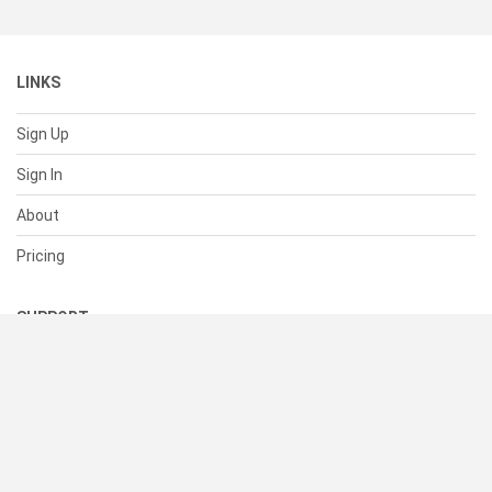
LINKS
Sign Up
Sign In
About
Pricing
SUPPORT
Help Center
Contact Us
Status