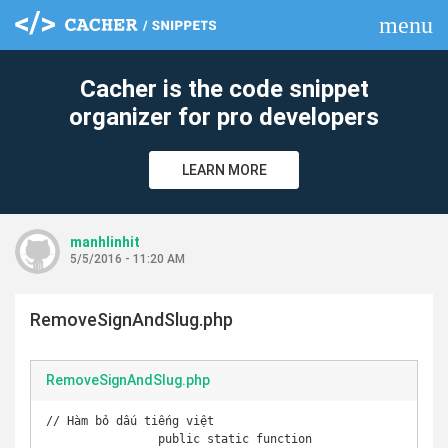
menu
clear
Cacher is the code snippet
organizer for pro developers
LEARN MORE
manhlinhit
5/5/2016 - 11:20 AM
RemoveSignAndSlug.php
RemoveSignAndSlug.php
// Hàm bỏ dấu tiếng việt

		public static function 