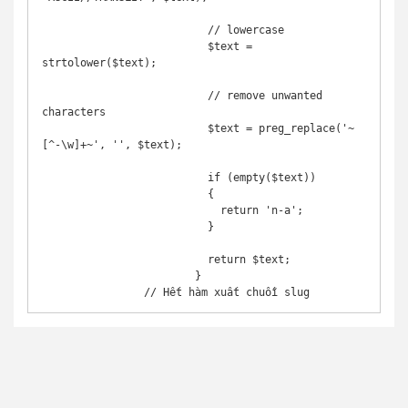
			  // lowercase

			  $text = 
strtolower($text);

			  // remove unwanted 
characters

			  $text = preg_replace('~
[^-\w]+~', '', $text);

			  if (empty($text))

			  {

			    return 'n-a';

			  }

			  return $text;

			}

		// Hết hàm xuất chuỗi slug