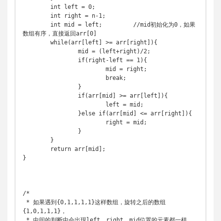
	int left = 0;

	int right = n-1;

	int mid = left;		//mid初始化为0，如果
数组有序，直接返回arr[0]

	while(arr[left] >= arr[right]){

		mid = (left+right)/2;

		if(right-left == 1){

			mid = right;

			break;

		}

		if(arr[mid] >= arr[left]){

			left = mid;

		}else if(arr[mid] <= arr[right]){

			right = mid;

		}

	}

	return arr[mid];

}

/*

 * 如果遇到{0,1,1,1,1}这样数组，旋转之后的数组
{1,0,1,1,1}，

 * 中间的判断中会出现left，right，mid位置的元素都一样，
