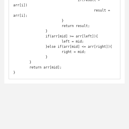
				if(result > 
arr[i])

					result = 
arr[i];

			}

			return result;

		}

		if(arr[mid] >= arr[left]){

			left = mid;

		}else if(arr[mid] <= arr[right]){

			right = mid;

		}

	}

	return arr[mid];
