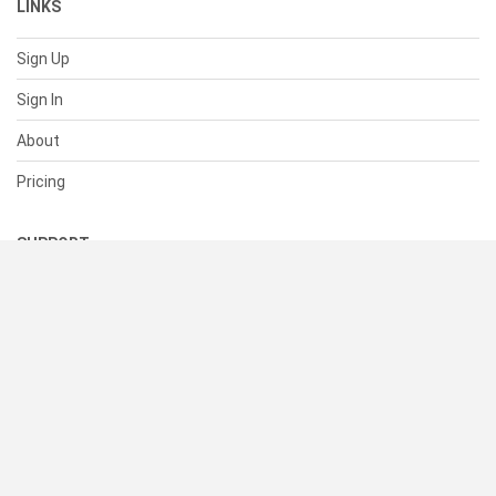
LINKS
Sign Up
Sign In
About
Pricing
SUPPORT
Help Center
Contact Us
Status
RESOURCES
Documentation