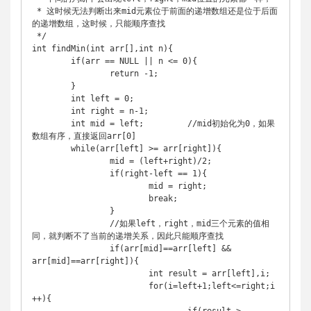
 * 这时候无法判断出来mid元素位于前面的递增数组还是位于后面
的递增数组，这时候，只能顺序查找

 */

int findMin(int arr[],int n){

	if(arr == NULL || n <= 0){

		return -1;

	}

	int left = 0;

	int right = n-1;

	int mid = left;		//mid初始化为0，如果
数组有序，直接返回arr[0]

	while(arr[left] >= arr[right]){

		mid = (left+right)/2;

		if(right-left == 1){

			mid = right;

			break;

		}

		//如果left，right，mid三个元素的值相
同，就判断不了当前的递增关系，因此只能顺序查找

		if(arr[mid]==arr[left] && 
arr[mid]==arr[right]){

			int result = arr[left],i;

			for(i=left+1;left<=right;i
++){
