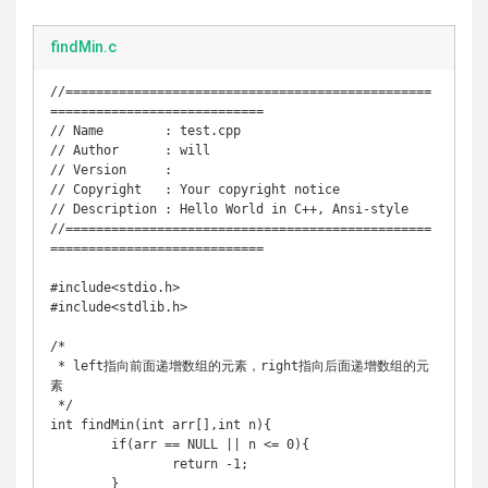
findMin.c
//================================================
============================

// Name        : test.cpp

// Author      : will

// Version     :

// Copyright   : Your copyright notice

// Description : Hello World in C++, Ansi-style

//================================================
============================

#include<stdio.h>

#include<stdlib.h>

/*

 * left指向前面递增数组的元素，right指向后面递增数组的元
素

 */

int findMin(int arr[],int n){

  	if(arr == NULL || n <= 0){

		return -1;

	}
