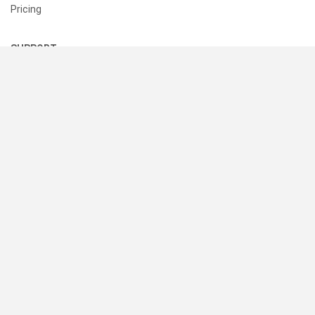
Pricing
SUPPORT
Help Center
Contact Us
Status
RESOURCES
Documentation
Blog
Terms of Use
Privacy Policy