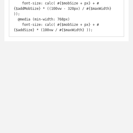
    font-size: calc( #{$mobSize + px} + #
{$addMobSize} * ((100vw - 320px) / #{$maxWidth} 
));

  @media (min-width: 768px)

    font-size: calc( #{$mobSize + px} + #
{$addSize} * (100vw / #{$maxWidth} ));