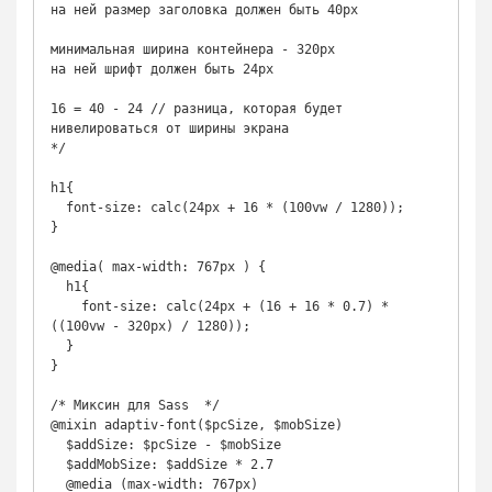
на ней размер заголовка должен быть 40px

минимальная ширина контейнера - 320px

на ней шрифт должен быть 24px

16 = 40 - 24 // разница, которая будет 
нивелироваться от ширины экрана

*/

h1{

  font-size: calc(24px + 16 * (100vw / 1280));

}

@media( max-width: 767px ) {

  h1{

    font-size: calc(24px + (16 + 16 * 0.7) * 
((100vw - 320px) / 1280));

  }

}

/* Миксин для Sass  */

@mixin adaptiv-font($pcSize, $mobSize)

  $addSize: $pcSize - $mobSize

  $addMobSize: $addSize * 2.7

  @media (max-width: 767px)
