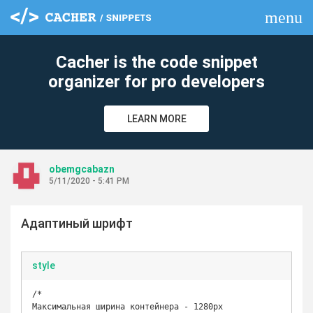
menu
clear
Cacher is the code snippet
organizer for pro developers
LEARN MORE
obemgcabazn
5/11/2020 - 5:41 PM
Адаптиный шрифт
style
/* 

Максимальная ширина контейнера - 1280px
