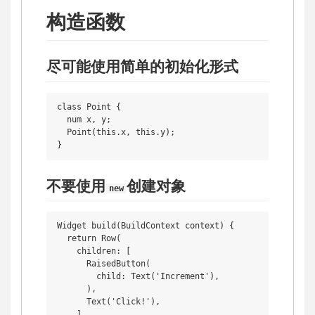
构造函数
尽可能使用简单的初始化形式
class Point {

  num x, y;

  Point(this.x, this.y);

不要使用
创建对象
new
Widget build(BuildContext context) {

  return Row(

    children: [

      RaisedButton(

        child: Text('Increment'),

      ),

      Text('Click!'),

    ],
