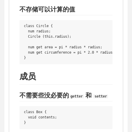
不存储可以计算的值
class Circle {

  num radius;

  Circle (this.radius);

  num get area = pi * radius * radius;

  num get circumference = pi * 2.0 * radius;

成员
不需要些没必要的
和
getter
setter
class Box {

  void contents;
