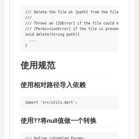
/// Delete the file at [path] from the file system.

///

/// Throws an [IOError] if the file could not be foun
/// [PermissionError] if the file is present but coul
void delete(String path){

  ...

使用规范
使用相对路径导入依赖
使用??将null值做一个转换
/// Define isEnabled Params
