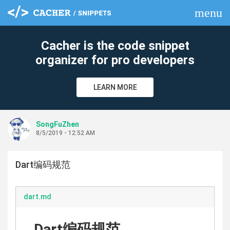
menu
clear
Cacher is the code snippet
organizer for pro developers
LEARN MORE
SongFuZhen
8/5/2019 - 12:52 AM
Dart编码规范
dart.md
Dart编码规范