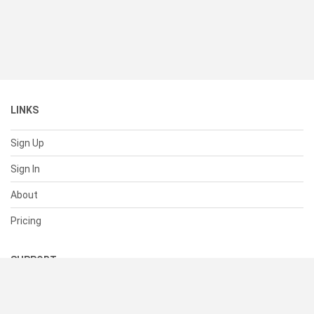
LINKS
Sign Up
Sign In
About
Pricing
SUPPORT
Help Center