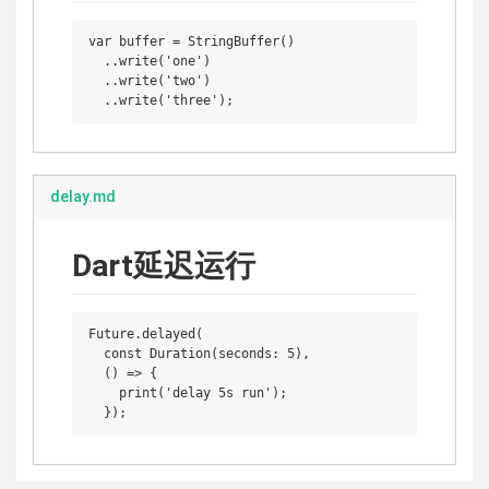
var buffer = StringBuffer()

  ..write('one')

  ..write('two')

delay.md
Dart延迟运行
Future.delayed(

  const Duration(seconds: 5),

  () => {

    print('delay 5s run');
