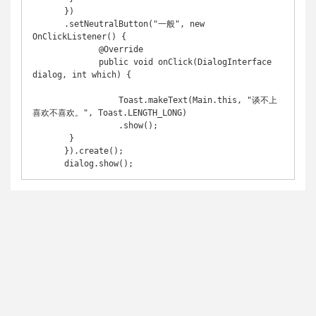
　　   })

　　   .setNeutralButton("一般", new 
OnClickListener() {

　　          @Override

　　          public void onClick(DialogInterface 
dialog, int which) {

　　              Toast.makeText(Main.this, "谈不上
喜欢不喜欢。", Toast.LENGTH_LONG)

　　              .show();

　　    }

　　   }).create();

　　   dialog.show();