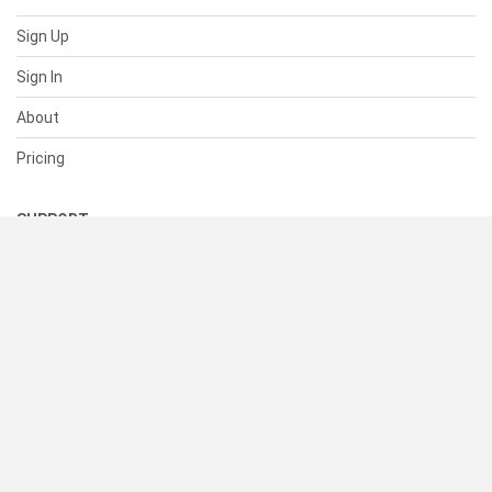
Sign Up
Sign In
About
Pricing
SUPPORT
Help Center
Contact Us
Status
RESOURCES
Documentation