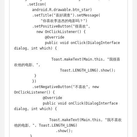
      .setIcon(

　　     android.R.drawable.btn_star)

　　     .setTitle("喜好调查").setMessage(

　　         "你喜欢李连杰的电影吗？")

　　     .setPositiveButton("很喜欢",

　　       new OnClickListener() {

　　           @Override

　　           public void onClick(DialogInterface 
dialog, int which) {

　　              Toast.makeText(Main.this, "我很喜
欢他的电影。",

　　                  Toast.LENGTH_LONG).show();

　　      }

　　     })

　　     .setNegativeButton("不喜欢", new 
OnClickListener() {

　　          @Override

　　          public void onClick(DialogInterface 
dialog, int which) {

　　             Toast.makeText(Main.this, "我不喜欢
他的电影。", Toast.LENGTH_LONG)

　　                .show();

　　    }
