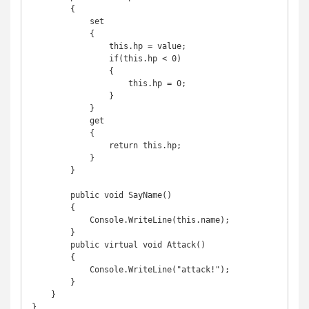
        {

            set

            {

                this.hp = value;

                if(this.hp < 0)

                {

                    this.hp = 0;

                }

            }

            get

            {

                return this.hp;

            }

        }

        public void SayName()

        {

            Console.WriteLine(this.name);

        }

        public virtual void Attack()

        {

            Console.WriteLine("attack!");

        }

    }
