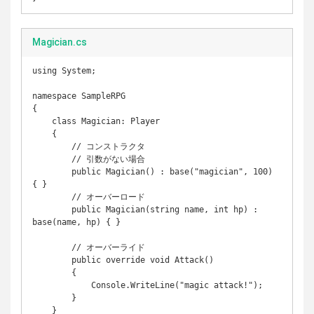
Magician.cs
using System;

namespace SampleRPG

{

    class Magician: Player

    {

        // コンストラクタ

        // 引数がない場合

        public Magician() : base("magician", 100) 
{ }

        // オーバーロード

        public Magician(string name, int hp) : 
base(name, hp) { }

        // オーバーライド

        public override void Attack()

        {

            Console.WriteLine("magic attack!");

        }

    }
