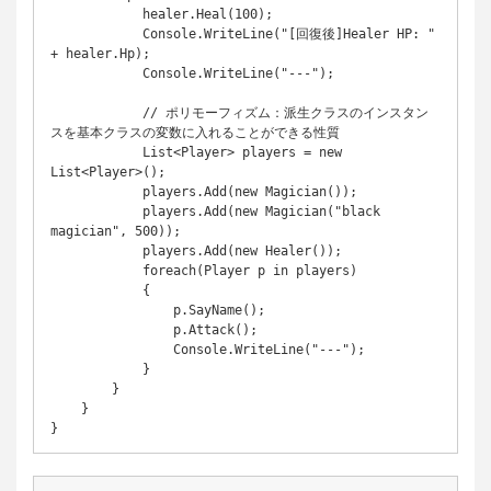
            healer.Heal(100);

            Console.WriteLine("[回復後]Healer HP: " 
+ healer.Hp);

            Console.WriteLine("---");

            // ポリモーフィズム：派生クラスのインスタン
スを基本クラスの変数に入れることができる性質

            List<Player> players = new 
List<Player>();

            players.Add(new Magician());

            players.Add(new Magician("black 
magician", 500));

            players.Add(new Healer());

            foreach(Player p in players)

            {

                p.SayName();

                p.Attack();

                Console.WriteLine("---");

            }

        }

    }
