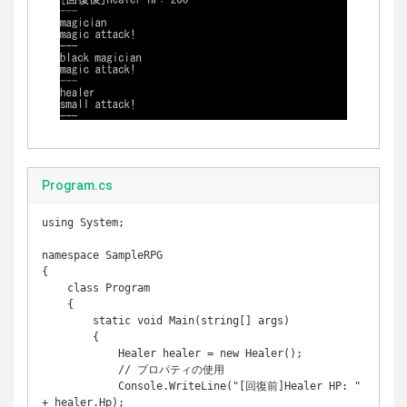
Program.cs
using System;

namespace SampleRPG

{

    class Program

    {

        static void Main(string[] args)

        {

            Healer healer = new Healer();

            // プロパティの使用

            Console.WriteLine("[回復前]Healer HP: " 
+ healer.Hp);
