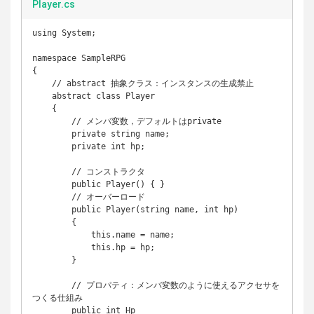
Player.cs
using System;

namespace SampleRPG

{

    // abstract 抽象クラス：インスタンスの生成禁止

    abstract class Player

    {

        // メンバ変数，デフォルトはprivate

        private string name;

        private int hp;

        // コンストラクタ

        public Player() { }

        // オーバーロード

        public Player(string name, int hp) 

        {

            this.name = name;

            this.hp = hp;

        }

        // プロパティ：メンバ変数のように使えるアクセサを
つくる仕組み

        public int Hp
