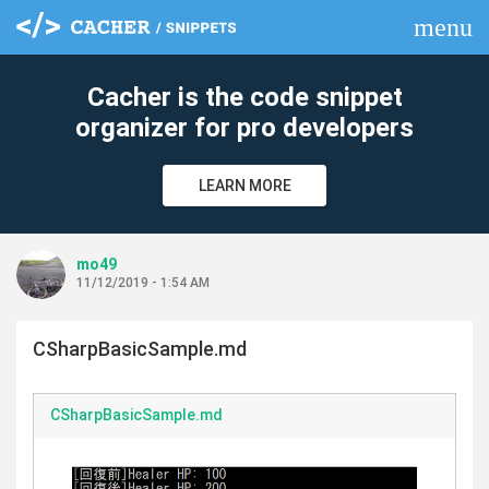
menu
clear
Cacher is the code snippet
organizer for pro developers
LEARN MORE
mo49
11/12/2019 - 1:54 AM
CSharpBasicSample.md
CSharpBasicSample.md