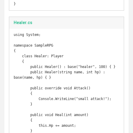
Healer.cs
using System;

namespace SampleRPG

{

    class Healer: Player

    {

        public Healer() : base("healer", 100) { }

        public Healer(string name, int hp) : 
base(name, hp) { }

        public override void Attack()

        {

            Console.WriteLine("small attack!");

        }

        public void Heal(int amount)

        {

            this.Hp += amount;

        }
