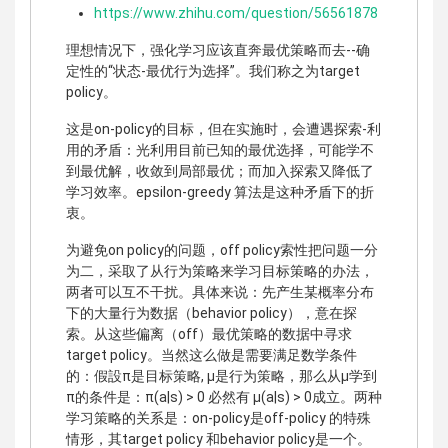
https://www.zhihu.com/question/56561878
理想情况下，强化学习应该直奔最优策略而去--确
定性的“状态-最优行为选择”。我们称之为target
policy。
这是on-policy的目标，但在实施时，会遭遇探索-利
用的矛盾：光利用目前已知的最优选择，可能学不
到最优解，收敛到局部最优；而加入探索又降低了
学习效率。epsilon-greedy 算法是这种矛盾下的折
衷。
为避免on policy的问题，off policy索性把问题一分
为二，采取了从行为策略来学习目标策略的办法，
两者可以互不干扰。具体来说：先产生某概率分布
下的大量行为数据（behavior policy），意在探
索。从这些偏离（off）最优策略的数据中寻求
target policy。当然这么做是需要满足数学条件
的：假設π是目标策略, µ是行为策略，那么从µ学到
π的条件是：π(a|s) > 0 必然有 µ(a|s) > 0成立。两种
学习策略的关系是：on-policy是off-policy 的特殊
情形，其target policy 和behavior policy是一个。