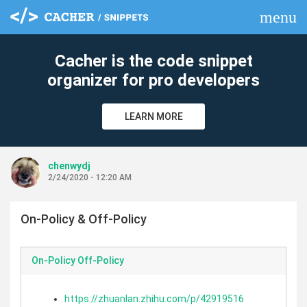
menu
clear
Cacher is the code snippet
organizer for pro developers
LEARN MORE
chenwydj
2/24/2020 - 12:20 AM
On-Policy & Off-Policy
On-Policy Off-Policy
https://zhuanlan.zhihu.com/p/42919516