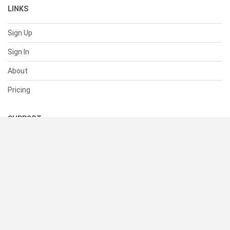
LINKS
Sign Up
Sign In
About
Pricing
SUPPORT
Help Center
Contact Us
Status
RESOURCES