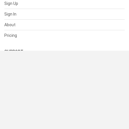
Sign Up
Sign In
About
Pricing
SUPPORT
Help Center
Contact Us
Status
RESOURCES
Documentation
Blog