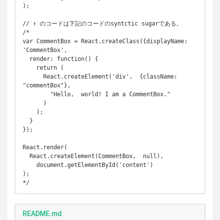
);

// ↑ のコードは下記のコードのsyntctic sugarである。

/*

var CommentBox = React.createClass({displayName: 
'CommentBox',

  render: function() {

    return (

      React.createElement('div',  {className: 
"commentBox"},

        "Hello,  world! I am a CommentBox."

      )

    );

  }

});

React.render(

  React.createElement(CommentBox,  null),

    document.getElementById('content')

);

README.md