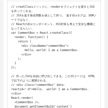
// creatClassメソッドに、renderオブジェクトを渡すとJSX
を作ってくれる。

// JSXを返す無名関数を値として持つ。 返すdivタグは、DOMノ
ードではなく、

// Reactのdivコンポーネント。XSS対策も考えて安全な機構に
なってるらしい。

var CommentBox = React.createClass({

  render: function() {

    return (

      <div className="commentBox">

        Hello, world! I am a CommentBox.

      </div>

    );

  }

});

// 作ったJSXを自由に呼び出しできる。このJSコードは、HTML
で以下のように展開される。

// <div class="commentBox" data-
reactid=".0">Hello,  world! I am a CommentBox.
</div>

React.render(

  <CommentBox />,

  document.getElementById('content')
