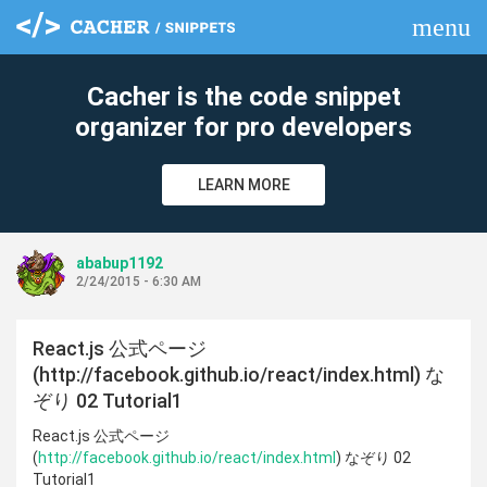
menu
clear
Cacher is the code snippet
organizer for pro developers
LEARN MORE
ababup1192
2/24/2015 - 6:30 AM
React.js 公式ページ
(http://facebook.github.io/react/index.html) な
ぞり 02 Tutorial1
React.js 公式ページ
(
http://facebook.github.io/react/index.html
) なぞり 02
Tutorial1