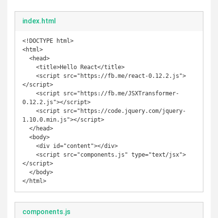
index.html
<!DOCTYPE html>

<html>

  <head>

    <title>Hello React</title>

    <script src="https://fb.me/react-0.12.2.js">
</script>

    <script src="https://fb.me/JSXTransformer-
0.12.2.js"></script>

    <script src="https://code.jquery.com/jquery-
1.10.0.min.js"></script>

  </head>

  <body>

    <div id="content"></div>

    <script src="components.js" type="text/jsx">
</script>

  </body>

components.js