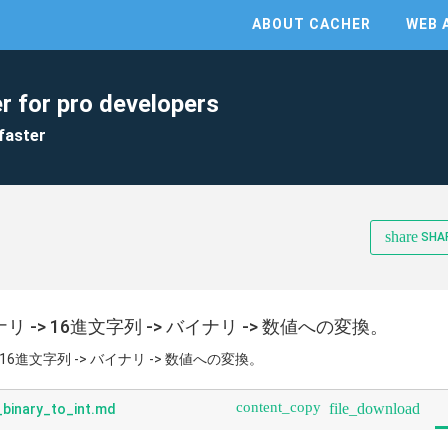
ABOUT CACHER
WEB 
r for pro developers
faster
share
SHA
イナリ -> 16進文字列 -> バイナリ -> 数値への変換。
-> 16進文字列 -> バイナリ -> 数値への変換。
content_copy
file_download
_binary_to_int.md