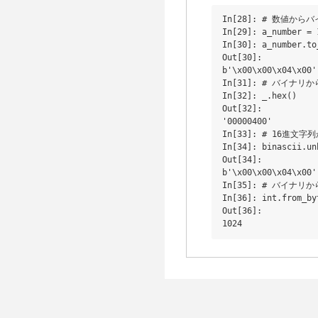
In[28]: # 数値からバ
In[29]: a_number = 1
In[30]: a_number.to
Out[30]: 

b'\x00\x00\x04\x00'

In[31]: # バイナリか
In[32]: _.hex()

Out[32]: 

'00000400'

In[33]: # 16進文字
In[34]: binascii.un
Out[34]: 

b'\x00\x00\x04\x00'

In[35]: # バイナリか
In[36]: int.from_by
Out[36]: 
