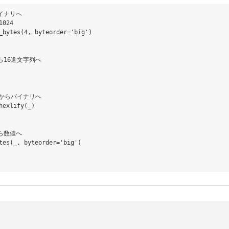
イナリへ

024

_bytes(4, byteorder='big')

ら16進文字列へ

列からバイナリへ

hexlify(_)

ら数値へ

tes(_, byteorder='big')
