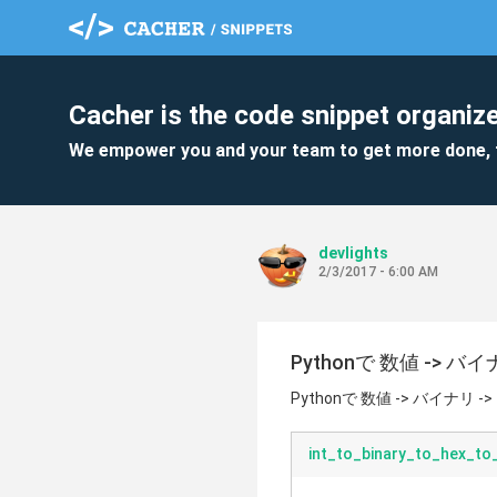
Cacher is the code snippet organize
We empower you and your team to get more done, 
devlights
2/3/2017 - 6:00 AM
Pythonで 数値 -> バ
Pythonで 数値 -> バイナリ 
int_to_binary_to_hex_to