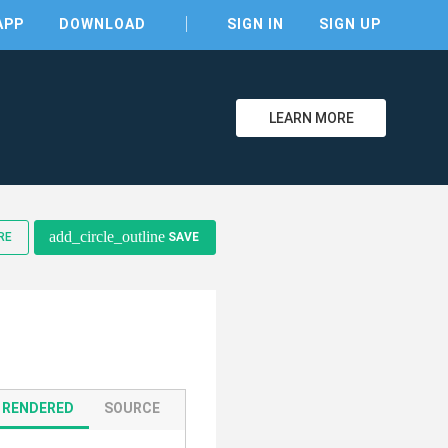
APP
DOWNLOAD
SIGN IN
SIGN UP
LEARN MORE
clear
add_circle_outline
RE
SAVE
RENDERED
SOURCE