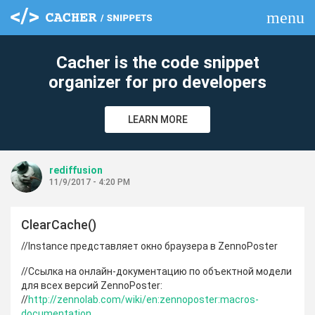
menu
clear
Cacher is the code snippet
organizer for pro developers
LEARN MORE
rediffusion
11/9/2017 - 4:20 PM
ClearCache()
//Instance представляет окно браузера в ZennoPoster
//Ссылка на онлайн-документацию по объектной модели
для всех версий ZennoPoster:
//
http://zennolab.com/wiki/en:zennoposter:macros-
documentation