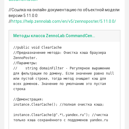
//Ссылка на онлайн-документацию по объектной модели
версии 5.11.0.0:
//
https://help.zennolab.com/en/v5/zennoposter/5.11.0.0/
Методы класса ZennoLab.CommandCenter.Instance
//public void ClearCache

//Предназначение метода: Очистка кэша браузера 
ZennoPoster.

//Параметры:

//    string domainFilter - Регулярное выражение 
для фильтрации по домену. Если значение равно null 
или пустой строке, тогда метод очищает кэш для 
всех доменов. Значение по умолчанию это пустая 
строка

//Демонстрация:

instance.ClearCache(); //полная очистка кэша;

instance.ClearCache(@".*\.yandex.ru"); //чистка 
только кэша сохранённого с поддоменов yandex.ru
