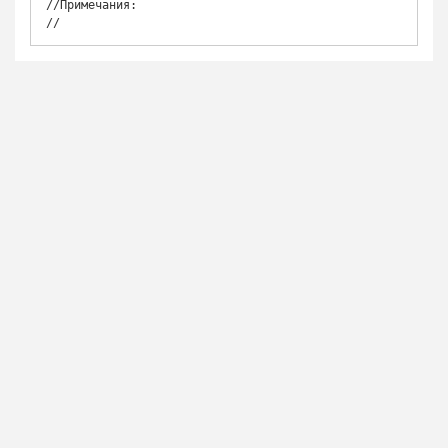
//Примечания:

//	