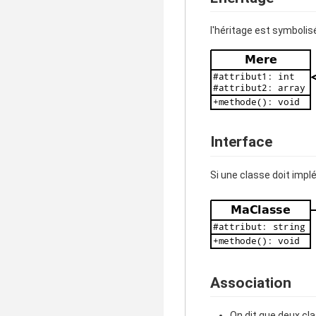
l'héritage est symbolis
Interface
Si une classe doit implé
Association
On dit que deux cl