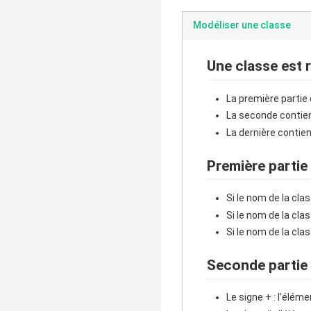
Modéliser une classe
Une classe est r
La première partie 
La seconde contient
La dernière contie
Première partie 
Si le nom de la clas
Si le nom de la clas
Si le nom de la cl
Seconde partie L
Le signe + : l'éléme