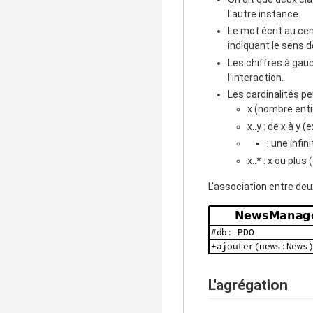
l'autre instance.
Le mot écrit au cent
indiquant le sens d
Les chiffres à gauc
l'interaction.
Les cardinalités p
x (nombre enti
x..y : de x à y (
: une infini
x..* : x ou plus 
L'association entre de
L'agrégation