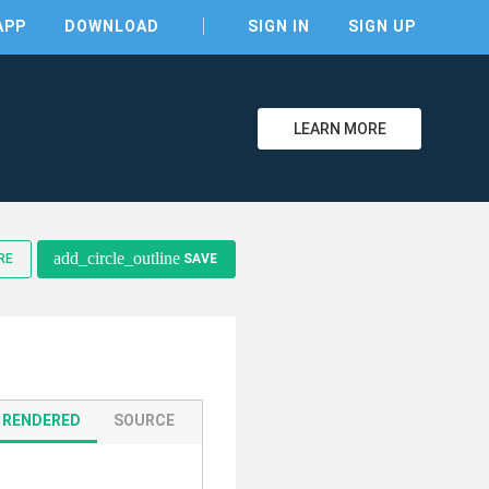
APP
DOWNLOAD
SIGN IN
SIGN UP
LEARN MORE
add_circle_outline
RE
SAVE
RENDERED
SOURCE
clear