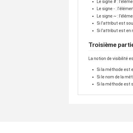
Le signe # : l'élém
Le signe - : l'éléme
Le signe ~ : l'élém
Si l'attribut est sou
Si l'attribut est e
Troisième parti
La notion de visibilité 
Si la méthode est en
Si le nom de la mé
Si la méthode est so