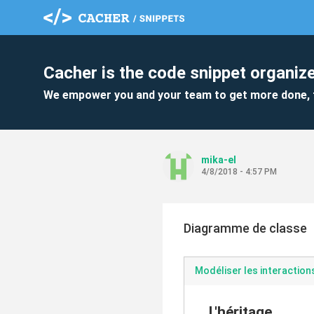
Cacher is the code snippet organize
We empower you and your team to get more done, 
mika-el
4/8/2018 - 4:57 PM
Diagramme de classe
Modéliser les interaction
L'héritage