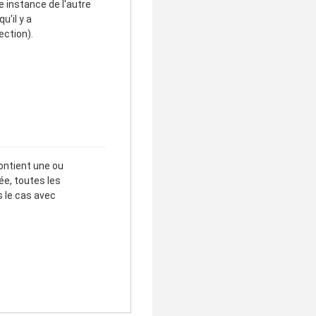
e instance de l'autre
u'il y a
ection).
ontient une ou
ée, toutes les
s le cas avec