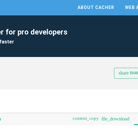
ABOUT CACHER
WEB 
r for pro developers
faster
share
SHA
content_copy
file_download
s