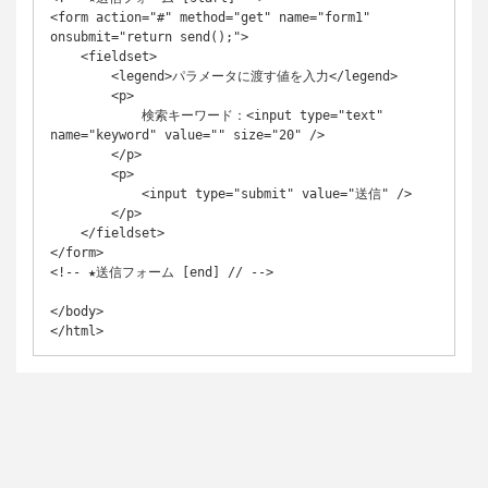
<form action="#" method="get" name="form1" 
onsubmit="return send();">

    <fieldset>

        <legend>パラメータに渡す値を入力</legend>

        <p>

            検索キーワード：<input type="text" 
name="keyword" value="" size="20" />

        </p>

        <p>

            <input type="submit" value="送信" />

        </p>

    </fieldset>

</form>

<!-- ★送信フォーム [end] // -->

</body>

</html>