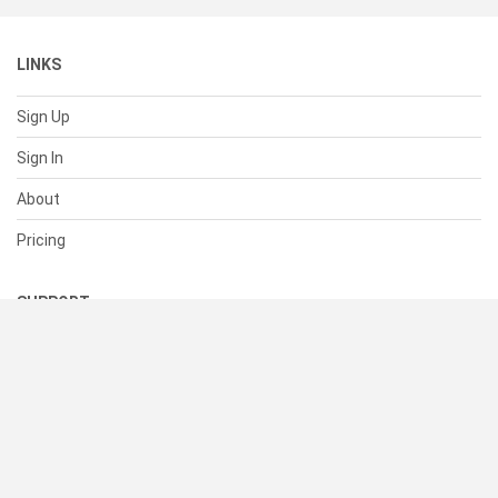
LINKS
Sign Up
Sign In
About
Pricing
SUPPORT
Help Center
Contact Us
Status