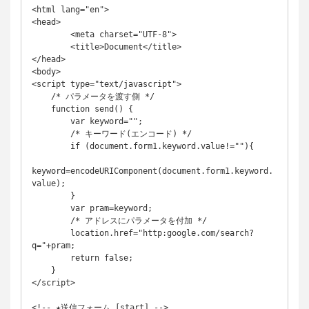
<html lang="en">

<head>

	<meta charset="UTF-8">

	<title>Document</title>

</head>

<body>

<script type="text/javascript">

    /* パラメータを渡す側 */

    function send() {

        var keyword="";

        /* キーワード(エンコード) */

        if (document.form1.keyword.value!=""){

keyword=encodeURIComponent(document.form1.keyword.
value);

        }

        var pram=keyword;

        /* アドレスにパラメータを付加 */

        location.href="http:google.com/search?
q="+pram;

        return false;

    }

</script>

<!-- ★送信フォーム [start] -->
