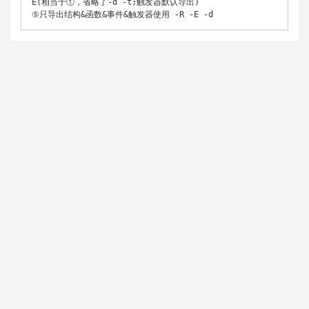
E(相当于①，省略了-d -t;触发器默认导出)

⑤只导出结构&函数&事件&触发器使用 -R -E -d