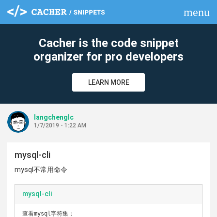
menu
clear
Cacher is the code snippet
organizer for pro developers
LEARN MORE
langchenglc
1/7/2019 - 1:22 AM
mysql-cli
mysql不常用命令
mysql-cli
查看mysql字符集；
