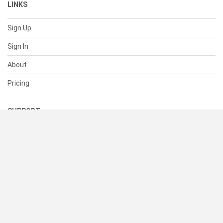
LINKS
Sign Up
Sign In
About
Pricing
SUPPORT
Help Center
Contact Us
Status
RESOURCES
Documentation