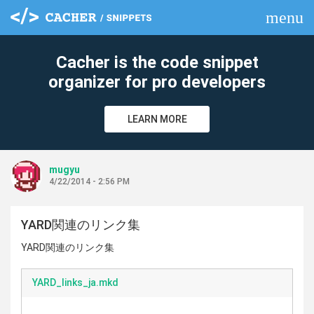
menu
clear
Cacher is the code snippet
organizer for pro developers
LEARN MORE
mugyu
4/22/2014 - 2:56 PM
YARD関連のリンク集
YARD関連のリンク集
YARD_links_ja.mkd