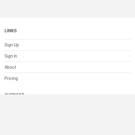
LINKS
Sign Up
Sign In
About
Pricing
SUPPORT
Help Center
Contact Us
Status