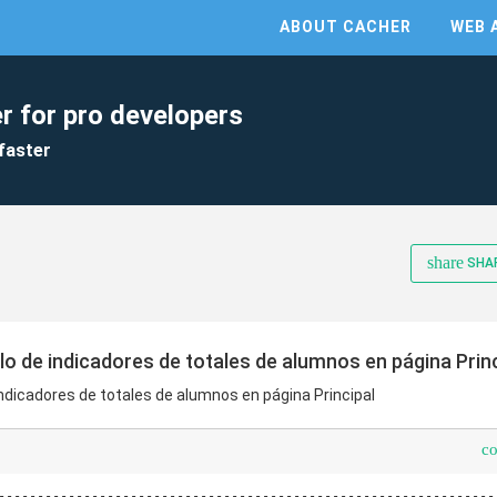
ABOUT CACHER
WEB 
r for pro developers
faster
share
SHA
o de indicadores de totales de alumnos en página Princ
ndicadores de totales de alumnos en página Principal
c
----------------------------------------------------------------