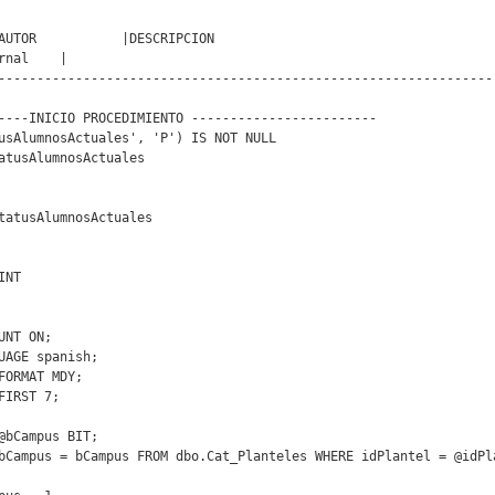
al	|

-----------------------------------------------------------------
----INICIO PROCEDIMIENTO ------------------------

usAlumnosActuales', 'P') IS NOT NULL

tatusAlumnosActuales
