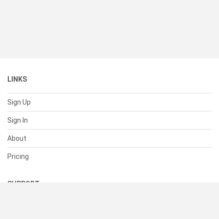
LINKS
Sign Up
Sign In
About
Pricing
SUPPORT
Help Center