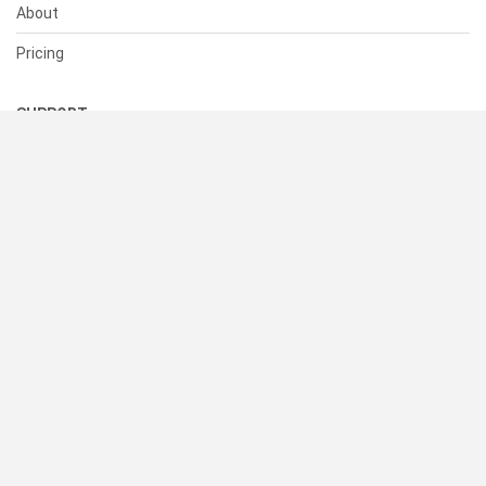
About
Pricing
SUPPORT
Help Center
Contact Us
Status
RESOURCES
Documentation
Blog
Terms of Use
Privacy Policy