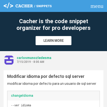
menu
clear
Cacher is the code snippet
organizer for pro developers
LEARN MORE
carlosmunozledesma
7/15/2019 - 8:00 AM
Modificar idioma por defecto sql server
modificar idioma por defecto para un usuario de sql server
changeIdioma
--ver idioma
