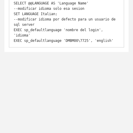
SELECT @@LANGUAGE AS 'Language Name'

--modificar idioma solo esa sesion

SET LANGUAGE Italian; 

--modificar idioma por defecto para un usuario de 
sql server

EXEC sp_defaultlanguage 'nombre del login', 
'idioma'

EXEC sp_defaultlanguage 'DMBM00\7725', 'english'