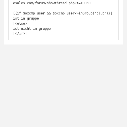
esales.com/forum/showthread.php?t=10050

[{if $oxcmp_user && $oxcmp_user->inGroup('blub')}]

ist in gruppe

[{else}]

ist nicht in gruppe

[{/if}]