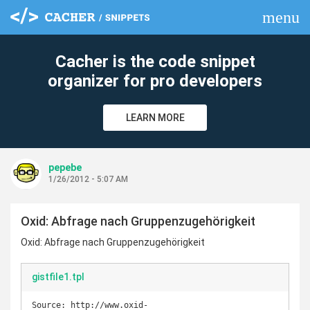
menu
clear
Cacher is the code snippet
organizer for pro developers
LEARN MORE
pepebe
1/26/2012 - 5:07 AM
Oxid: Abfrage nach Gruppenzugehörigkeit
Oxid: Abfrage nach Gruppenzugehörigkeit
gistfile1.tpl
Source: http://www.oxid-