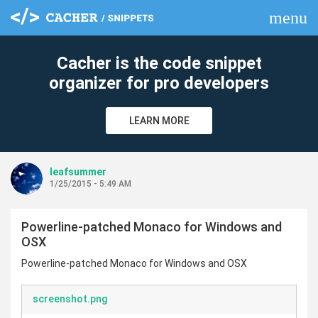
menu
clear
Cacher is the code snippet
organizer for pro developers
LEARN MORE
leafsummer
1/25/2015 - 5:49 AM
Powerline-patched Monaco for Windows and
OSX
Powerline-patched Monaco for Windows and OSX
screenshot.png