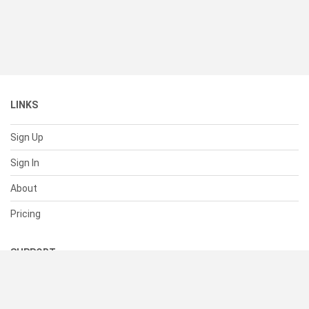
LINKS
Sign Up
Sign In
About
Pricing
SUPPORT
Help Center