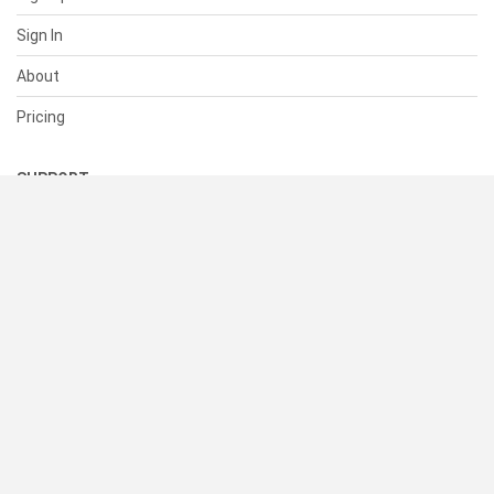
Sign In
About
Pricing
SUPPORT
Help Center
Contact Us
Status
RESOURCES
Documentation
Blog