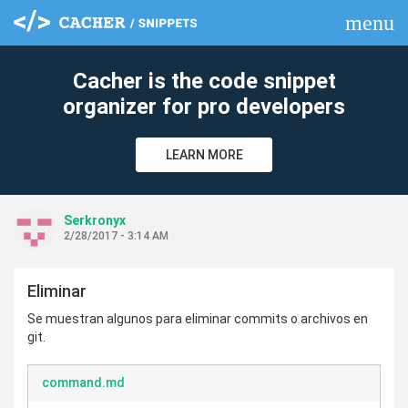
menu
clear
Cacher is the code snippet
organizer for pro developers
LEARN MORE
Serkronyx
2/28/2017 - 3:14 AM
Eliminar
Se muestran algunos para eliminar commits o archivos en
git.
command.md