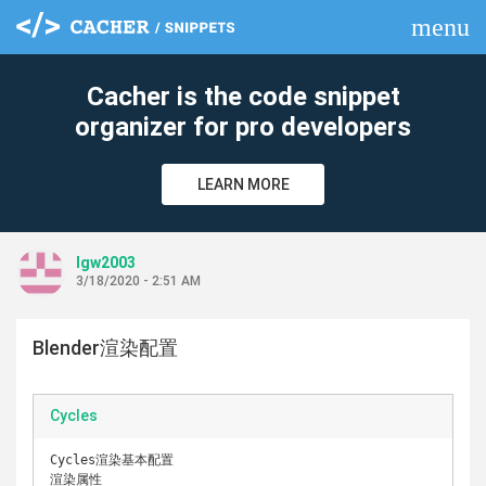
menu
clear
Cacher is the code snippet
organizer for pro developers
LEARN MORE
lgw2003
3/18/2020 - 2:51 AM
Blender渲染配置
Cycles
Cycles渲染基本配置

渲染属性
