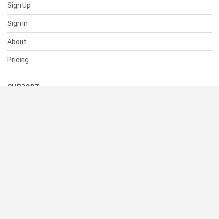
Sign Up
Sign In
About
Pricing
SUPPORT
Help Center
Contact Us
Status
RESOURCES
Documentation
Blog