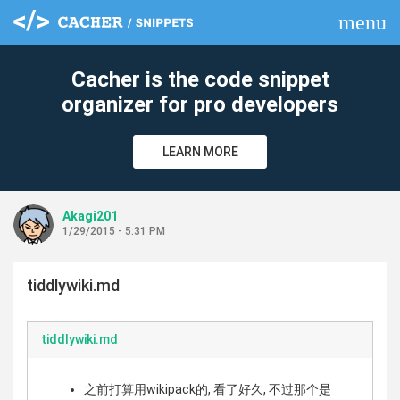
menu
clear
Cacher is the code snippet
organizer for pro developers
LEARN MORE
Akagi201
1/29/2015 - 5:31 PM
tiddlywiki.md
tiddlywiki.md
之前打算用wikipack的, 看了好久, 不过那个是