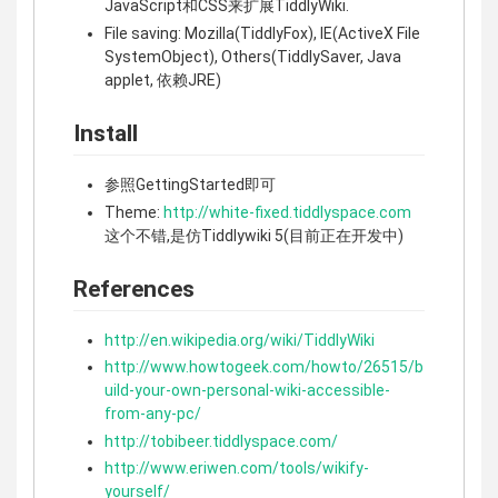
JavaScript和CSS来扩展TiddlyWiki.
File saving: Mozilla(TiddlyFox), IE(ActiveX File
SystemObject), Others(TiddlySaver, Java
applet, 依赖JRE)
Install
参照GettingStarted即可
Theme:
http://white-fixed.tiddlyspace.com
这个不错,是仿Tiddlywiki 5(目前正在开发中)
References
http://en.wikipedia.org/wiki/TiddlyWiki
http://www.howtogeek.com/howto/26515/b
uild-your-own-personal-wiki-accessible-
from-any-pc/
http://tobibeer.tiddlyspace.com/
http://www.eriwen.com/tools/wikify-
yourself/