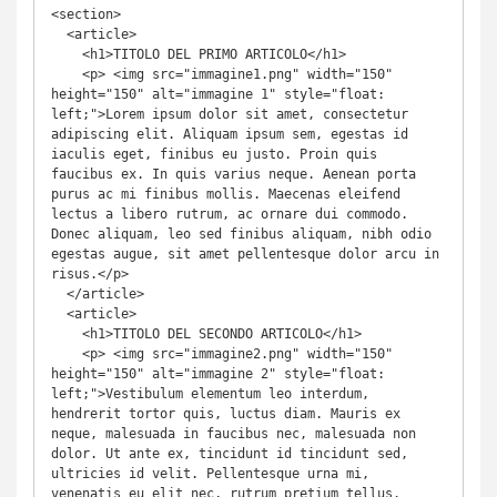
<section>

  <article>

    <h1>TITOLO DEL PRIMO ARTICOLO</h1>

    <p> <img src="immagine1.png" width="150" 
height="150" alt="immagine 1" style="float: 
left;">Lorem ipsum dolor sit amet, consectetur 
adipiscing elit. Aliquam ipsum sem, egestas id 
iaculis eget, finibus eu justo. Proin quis 
faucibus ex. In quis varius neque. Aenean porta 
purus ac mi finibus mollis. Maecenas eleifend 
lectus a libero rutrum, ac ornare dui commodo. 
Donec aliquam, leo sed finibus aliquam, nibh odio 
egestas augue, sit amet pellentesque dolor arcu in 
risus.</p>

  </article>

  <article>

    <h1>TITOLO DEL SECONDO ARTICOLO</h1>

    <p> <img src="immagine2.png" width="150" 
height="150" alt="immagine 2" style="float: 
left;">Vestibulum elementum leo interdum, 
hendrerit tortor quis, luctus diam. Mauris ex 
neque, malesuada in faucibus nec, malesuada non 
dolor. Ut ante ex, tincidunt id tincidunt sed, 
ultricies id velit. Pellentesque urna mi, 
venenatis eu elit nec, rutrum pretium tellus. 