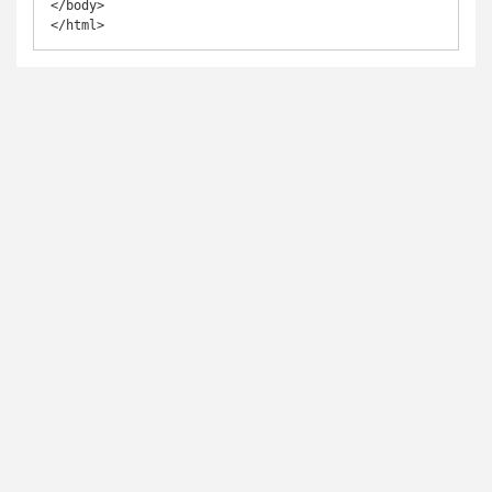
</body>

</html>