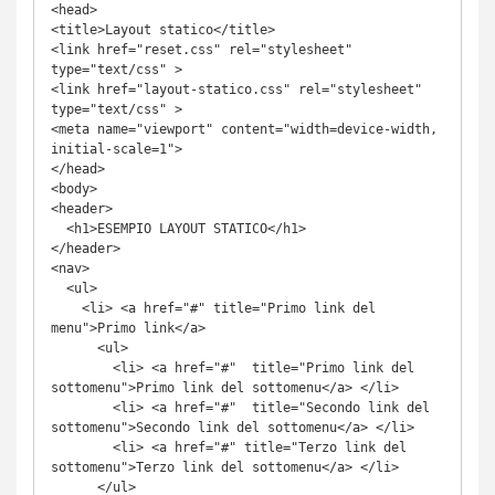
<head>

<title>Layout statico</title>

<link href="reset.css" rel="stylesheet" 
type="text/css" >

<link href="layout-statico.css" rel="stylesheet" 
type="text/css" >

<meta name="viewport" content="width=device-width, 
initial-scale=1">

</head>

<body>

<header>

  <h1>ESEMPIO LAYOUT STATICO</h1>

</header>

<nav>

  <ul>

    <li> <a href="#" title="Primo link del 
menu">Primo link</a>

      <ul>

        <li> <a href="#"  title="Primo link del 
sottomenu">Primo link del sottomenu</a> </li>

        <li> <a href="#"  title="Secondo link del 
sottomenu">Secondo link del sottomenu</a> </li>

        <li> <a href="#" title="Terzo link del 
sottomenu">Terzo link del sottomenu</a> </li>

      </ul>
