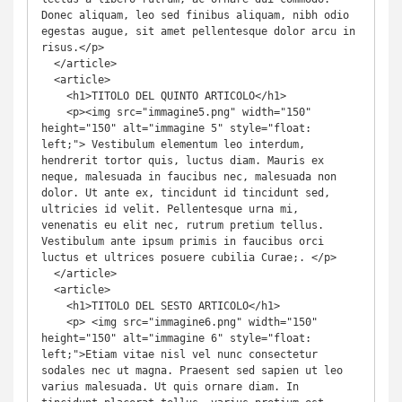
Donec aliquam, leo sed finibus aliquam, nibh odio 
egestas augue, sit amet pellentesque dolor arcu in 
risus.</p>

  </article>

  <article>

    <h1>TITOLO DEL QUINTO ARTICOLO</h1>

    <p><img src="immagine5.png" width="150" 
height="150" alt="immagine 5" style="float: 
left;"> Vestibulum elementum leo interdum, 
hendrerit tortor quis, luctus diam. Mauris ex 
neque, malesuada in faucibus nec, malesuada non 
dolor. Ut ante ex, tincidunt id tincidunt sed, 
ultricies id velit. Pellentesque urna mi, 
venenatis eu elit nec, rutrum pretium tellus. 
Vestibulum ante ipsum primis in faucibus orci 
luctus et ultrices posuere cubilia Curae;. </p>

  </article>

  <article>

    <h1>TITOLO DEL SESTO ARTICOLO</h1>

    <p> <img src="immagine6.png" width="150" 
height="150" alt="immagine 6" style="float: 
left;">Etiam vitae nisl vel nunc consectetur 
sodales nec ut magna. Praesent sed sapien ut leo 
varius malesuada. Ut quis ornare diam. In 