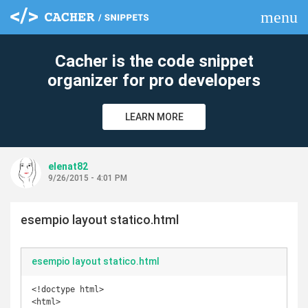
menu
clear
Cacher is the code snippet
organizer for pro developers
LEARN MORE
elenat82
9/26/2015 - 4:01 PM
esempio layout statico.html
esempio layout statico.html
<!doctype html>

<html>
