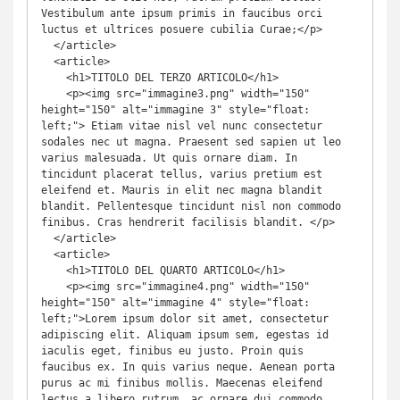
Vestibulum ante ipsum primis in faucibus orci 
luctus et ultrices posuere cubilia Curae;</p>

  </article>

  <article>

    <h1>TITOLO DEL TERZO ARTICOLO</h1>

    <p><img src="immagine3.png" width="150" 
height="150" alt="immagine 3" style="float: 
left;"> Etiam vitae nisl vel nunc consectetur 
sodales nec ut magna. Praesent sed sapien ut leo 
varius malesuada. Ut quis ornare diam. In 
tincidunt placerat tellus, varius pretium est 
eleifend et. Mauris in elit nec magna blandit 
blandit. Pellentesque tincidunt nisl non commodo 
finibus. Cras hendrerit facilisis blandit. </p>

  </article>

  <article>

    <h1>TITOLO DEL QUARTO ARTICOLO</h1>

    <p><img src="immagine4.png" width="150" 
height="150" alt="immagine 4" style="float: 
left;">Lorem ipsum dolor sit amet, consectetur 
adipiscing elit. Aliquam ipsum sem, egestas id 
iaculis eget, finibus eu justo. Proin quis 
faucibus ex. In quis varius neque. Aenean porta 
purus ac mi finibus mollis. Maecenas eleifend 
lectus a libero rutrum, ac ornare dui commodo. 