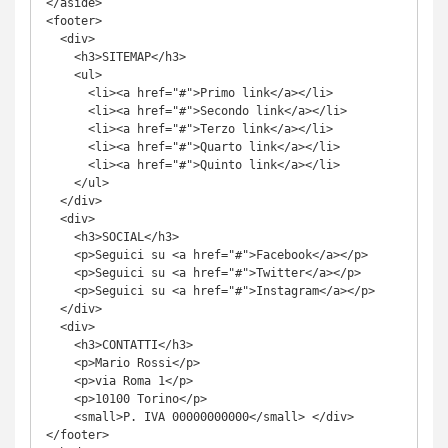
</aside>

<footer>

  <div>

    <h3>SITEMAP</h3>

    <ul>

      <li><a href="#">Primo link</a></li>

      <li><a href="#">Secondo link</a></li>

      <li><a href="#">Terzo link</a></li>

      <li><a href="#">Quarto link</a></li>

      <li><a href="#">Quinto link</a></li>

    </ul>

  </div>

  <div>

    <h3>SOCIAL</h3>

    <p>Seguici su <a href="#">Facebook</a></p>

    <p>Seguici su <a href="#">Twitter</a></p>

    <p>Seguici su <a href="#">Instagram</a></p>

  </div>

  <div>

    <h3>CONTATTI</h3>

    <p>Mario Rossi</p>

    <p>via Roma 1</p>

    <p>10100 Torino</p>

    <small>P. IVA 00000000000</small> </div>

</footer>
