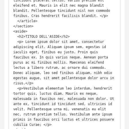
tincidunt placerat tellus, varius pretium est 
eleifend et. Mauris in elit nec magna blandit 
blandit. Pellentesque tincidunt nisl non commodo 
finibus. Cras hendrerit facilisis blandit. </p>

  </article>

</section>

<aside>

  <h2>TITOLO DELL'ASIDE</h2>

  <p> Lorem ipsum dolor sit amet, consectetur 
adipiscing elit. Aliquam ipsum sem, egestas id 
iaculis eget, finibus eu justo. Proin quis 
faucibus ex. In quis varius neque. Aenean porta 
purus ac mi finibus mollis. Maecenas eleifend 
lectus a libero rutrum, ac ornare dui commodo. 
Donec aliquam, leo sed finibus aliquam, nibh odio 
egestas augue, sit amet pellentesque dolor arcu in 
risus.</p>

  <p>Vestibulum elementum leo interdum, hendrerit 
tortor quis, luctus diam. Mauris ex neque, 
malesuada in faucibus nec, malesuada non dolor. Ut 
ante ex, tincidunt id tincidunt sed, ultricies id 
velit. Pellentesque urna mi, venenatis eu elit 
nec, rutrum pretium tellus. Vestibulum ante ipsum 
primis in faucibus orci luctus et ultrices posuere 
cubilia Curae; </p>
