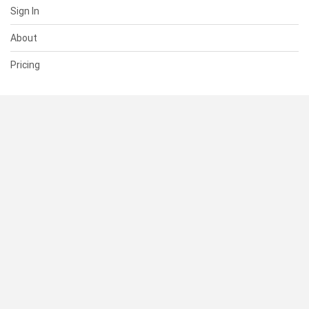
Sign In
About
Pricing
SUPPORT
Help Center
Contact Us
Status
RESOURCES
Documentation
Blog