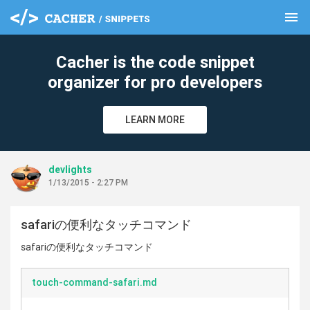
menu
clear
Cacher is the code snippet
organizer for pro developers
LEARN MORE
devlights
1/13/2015 - 2:27 PM
safariの便利なタッチコマンド
safariの便利なタッチコマンド
touch-command-safari.md