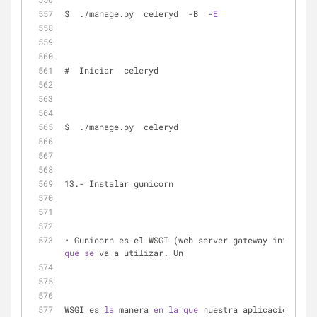
$  ./manage.py  celeryd  -B  -
E
#  Iniciar  celeryd
$  ./manage.py  celeryd
13.- Instalar gunicorn
que
se
 va a utilizar. Un 
WSGI es 
la
 manera 
en
la
que
 nuestra aplicació
n
se
 v