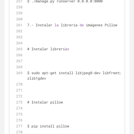
$ ./manage.py runserver 0.0.0.0:8000
7.- Instalar 
la
 librería 
de
 imágenes Pillow
# Instalar librerí
as
$ sudo apt-get install libjpeg8-dev libfreetype6-de
zlib1gdev
# Instalar pillow
$ pip install pillow