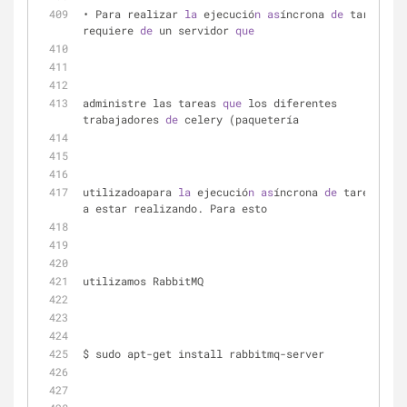
• Para realizar 
la
 ejecució
n
as
íncrona 
de
 tareas 
se
requiere 
de
 un servidor 
que
administre las tareas 
que
 los diferentes 
trabajadores 
de
 celery (paquetería 
utilizadoapara 
la
 ejecució
n
as
íncrona 
de
 tareas) va
a estar realizando. Para esto 
utilizamos RabbitMQ
$ sudo apt-get install rabbitmq-server