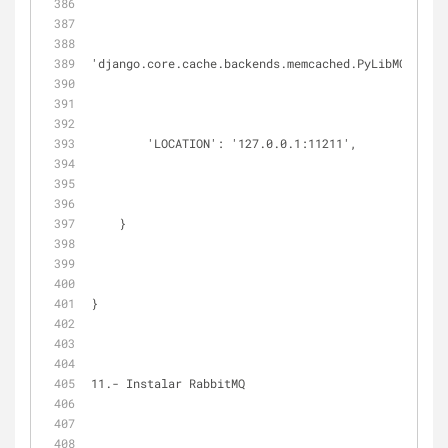
'django.core.cache.backends.memcached.PyLibMCCache'
        'LOCATION': '127.0.0.1:11211',
    }
}
11.- Instalar RabbitMQ