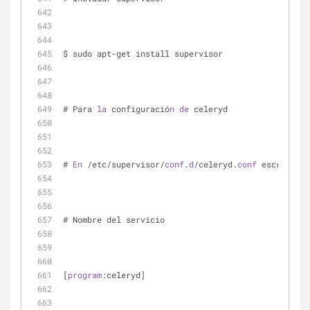
$ sudo apt-get install supervisor
# Para 
la
 configuració
n
de
 celeryd
# 
En
 /etc/supervisor/
conf
.
d
/celeryd.
conf
 escribir
# Nombre del servicio
[
program
:celeryd]