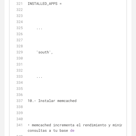
INSTALLED_APPS = 
    ...
    'south',
    ...
10.- Instalar memcached
• memcached incrementa el rendimiento y minimiza la
consultas a tu base 
de