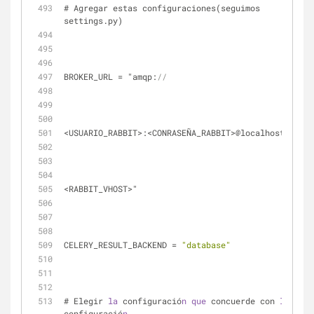
# Agregar estas configuraciones(seguimos 
settings.py)
BROKER_URL = "amqp:
//
<USUARIO_RABBIT>:<CONRASEÑA_RABBIT>@localhost:5672/
<RABBIT_VHOST>"
CELERY_RESULT_BACKEND = 
"database"
# Elegir 
la
 configuració
n
que
 concuerde con 
la
configuració
n