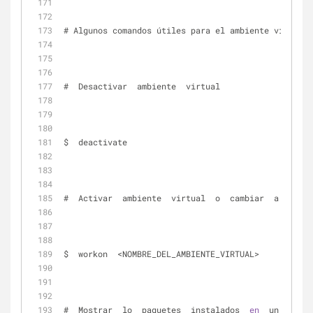
# Algunos comandos útiles para el ambiente virtual:
#  Desactivar  ambiente  virtual
$  deactivate
#  Activar  ambiente  virtual  o  cambiar  a  otro
$  workon  <NOMBRE_DEL_AMBIENTE_VIRTUAL>
#  Mostrar  lo  paquetes  instalados  
en
  un  