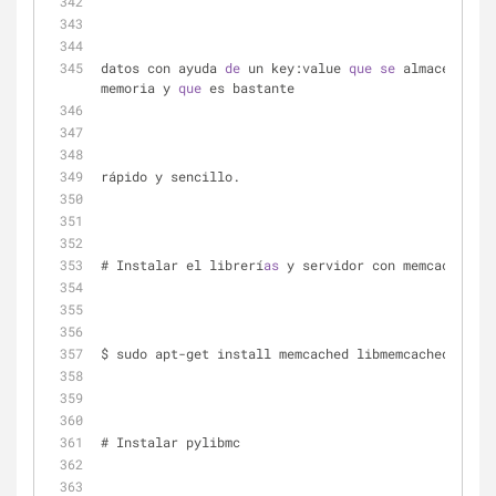
datos con ayuda 
de
 un key:value 
que
se
 almacena 
en
memoria y 
que
 es bastante 
rápido y sencillo.
# Instalar el librerí
as
 y servidor con memcach
$ sudo apt-get install memcached libmemcached-dev
# Instalar pylibmc