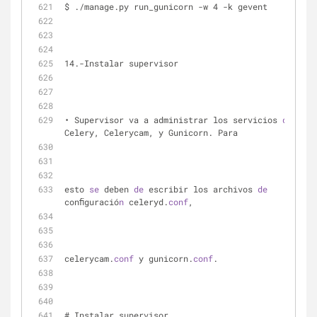
$ ./manage.py run_gunicorn -w 4 -k gevent
14.-Instalar supervisor
• Supervisor va a administrar los servicios 
de
Celery, Celerycam, y Gunicorn. Para 
esto 
se
 deben 
de
 escribir los archivos 
de
conﬁguració
n
 celeryd.
conf
, 
celerycam.
conf
 y gunicorn.
conf
.
# Instalar supervisor