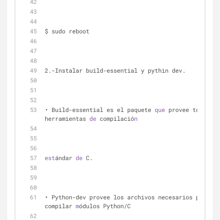
$ sudo reboot
2.-Instalar build-essential y pythin dev.
• Build-essential es el paquete 
que
 provee todas la
herramientas 
de
 compilació
n
est
ándar 
de
 C. 
• Python-dev provee los archivos necesarios para 
compilar 
m
ódulos Python/C