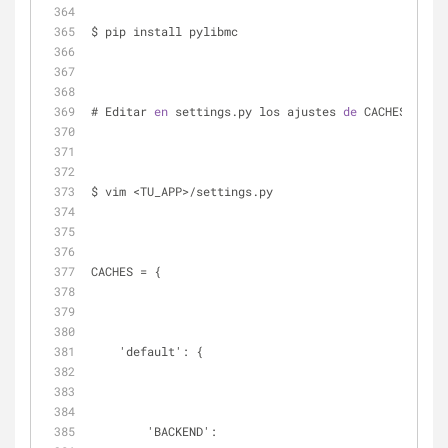
$ pip install pylibmc
# Editar 
en
 settings.py los ajustes 
de
 CACHES
$ vim <TU_APP>/settings.py
CACHES = {
    'default': {
        'BACKEND': 