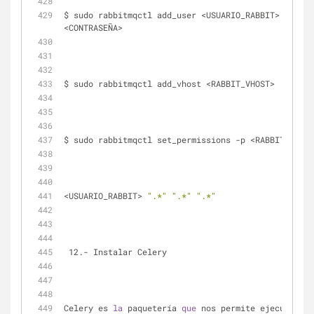
$ sudo rabbitmqctl add_user <USUARIO_RABBIT> 
<CONTRASEÑA>
$ sudo rabbitmqctl add_vhost <RABBIT_VHOST>
<USUARIO_RABBIT> 
".*"
".*"
".*"
 12.- Instalar Celery
Celery es 
la
 paquetería 
que
 nos permite ejecutar 