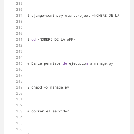
$ django-admin.py startproject <NOMBRE_DE_LA_APP>
$ 
cd
 <NOMBRE_DE_LA_APP>
# Darle permisos 
de
 ejecució
n
 a manage.py
$ chmod +x manage.py
# correr el servidor