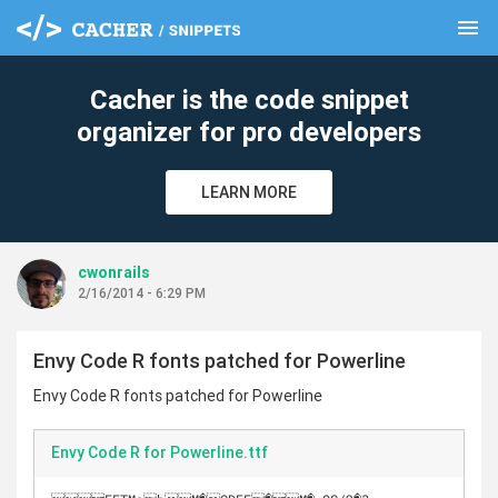
menu
clear
Cacher is the code snippet
organizer for pro developers
LEARN MORE
cwonrails
2/16/2014 - 6:29 PM
Envy Code R fonts patched for Powerline
Envy Code R fonts patched for Powerline
Envy Code R for Powerline.ttf