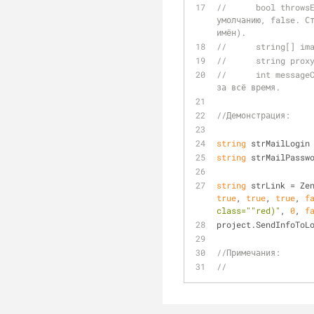
//	bool throwsException - true если необходимо выбрасывать исключения (exceptions); иначе и по 
умолчанию, false. Ст
имён).
//	string[] 
//	string pr
//	int messageCountForLoad - Максимальное количество сообщений для загрузки из каждой выбранной папки 
за всё время.
//Демонстрация:
string
 strMailLogin
string
 strMailPassw
string
 strLink = Ze
true
, 
true
, 
true
, 
f
class=""red)"
, 
0
, 
f
project.SendInfoToL
//Примечания:
//	