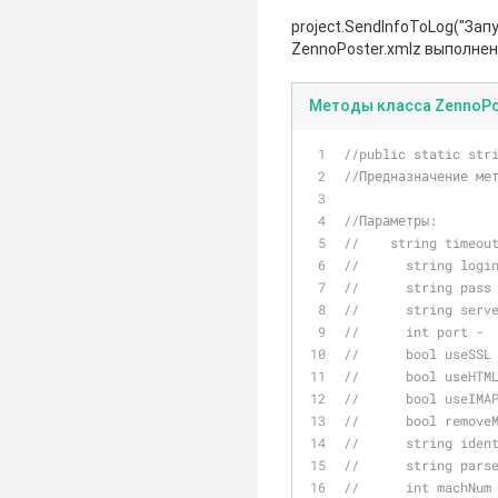
project.SendInfoToLog("Запу
ZennoPoster.xmlz выполнен у
Методы класса ZennoPo
//public static str
//Предназначение ме
//Параметры:
//    string timeou
//	string log
//	string pas
//	string se
//	int port 
//	bool useS
//	bool useH
//	bool useI
//	bool remo
//	string id
//	string pa
//	int machNu