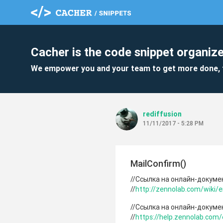
Cacher is the code snippet organize
We empower you and your team to get more done, 
rediffusion
11/11/2017 - 5:28 PM
MailConfirm()
//Ссылка на онлайн-докуме
//
http://zennolab.com/wiki
//Ссылка на онлайн-докуме
//
https://help.zennolab.com