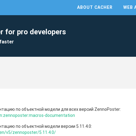
ABOUT CACHER
WEB 
r for pro developers
faster
нтацию по объектной модели для всех версий ZennoPoster:
/en:zennoposter:macros-documentation
нтацию по объектной модели версии 5.11.4.0:
/en/v5/zennoposter/5.11.4.0/