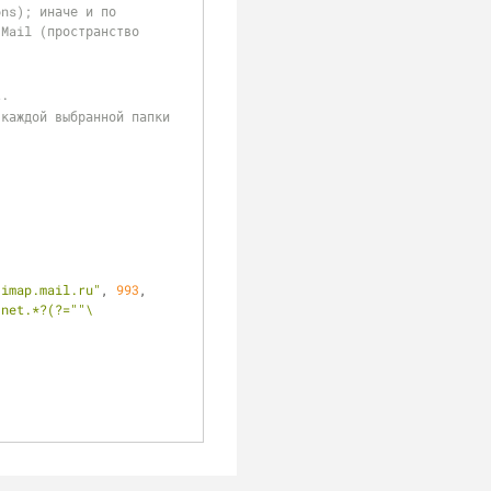
Mail (пространство 
t.
"imap.mail.ru"
, 
993
, 
net.*?(?=""\ 