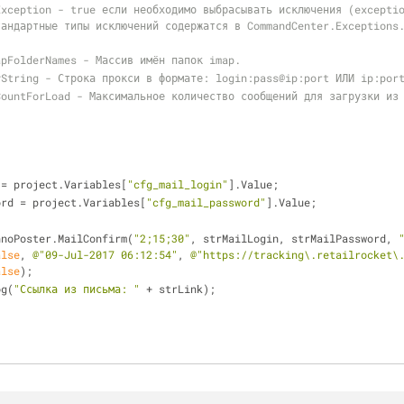
андартные типы исключений содержатся в CommandCenter.Exceptions.
imapFolderNames - Массив имён папок imap.
oxyString - Строка прокси в формате: login:pass@ip:port ИЛИ ip:por
 = project.Variables[
"cfg_mail_login"
].Value;
ord = project.Variables[
"cfg_mail_password"
].Value;
nnoPoster.MailConfirm(
"2;15;30"
, strMailLogin, strMailPassword, 
alse
, 
@"09-Jul-2017 06:12:54"
, 
@"https://tracking\.retailrocket\.
alse
);
og(
"Ссылка из письма: "
 + strLink);