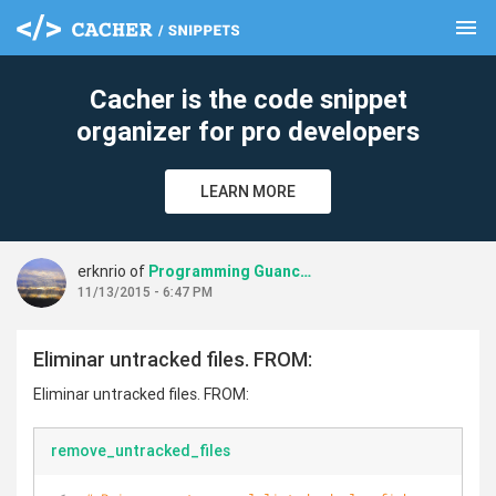
menu
clear
Cacher is the code snippet
organizer for pro developers
LEARN MORE
erknrio of
Programming Guanches
11/13/2015 - 6:47 PM
Eliminar untracked files. FROM:
Eliminar untracked files. FROM:
remove_untracked_files