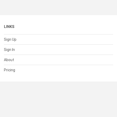
LINKS
Sign Up
Sign In
About
Pricing
SUPPORT
Help Center
Contact Us