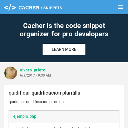
menu
clear
Cacher is the code snippet
organizer for pro developers
LEARN MORE
alvaro-prieto
6/9/2017 - 9:30 AM
quidificar quidificacion plantilla
quidificar quidificacion plantilla
ejemplo.php