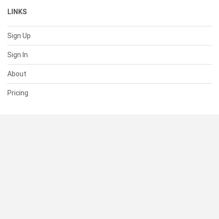
LINKS
Sign Up
Sign In
About
Pricing
SUPPORT
Help Center
Contact Us
Status
RESOURCES