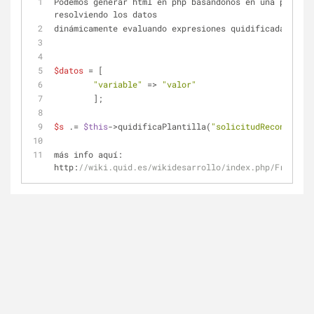
Podemos generar html en php basándonos en una plantil
resolviendo los datos
dinámicamente evaluando expresiones quidificadas:
$datos
 = [
"variable"
 => 
"valor"
	];
$s
 .= 
$this
->quidificaPlantilla(
"solicitudReconocimie
más info aquí:  
http:
//wiki.quid.es/wikidesarrollo/index.php/Framewor