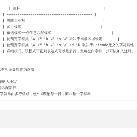
   | 注释                                       |
- | ---------------------------------------- |
SE | 忽略大小写                                    |
  | 多行模式                                     |
    | 单选模式——点任意匹配模式                            |
    | 使预定字符类 \w \W \b \B \s \S 取决于当前区域设定       |
    | 使预定字符类 \w \W \b \B \s \S \d \D 取决于unicode定义的字符属性 
BOSE    | 详细模式。该模式下正则表达式可以是多行，忽略空白字符，并可以加入注释。
l()都有相应参数作为选项
配时忽略大小写
.)匹配新行
如果一个字符串由多行组成，使^ $匹配每一行，而非整个字符串