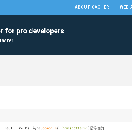
ABOUT CACHER
WEB 
r for pro developers
faster
'
, re.I | re.M)，与re.
compile
(
'(?im)pattern'
)是等价的