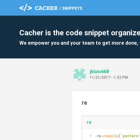
Cacher is the code snippet organize
We empower you and your team to get more done, 
jkluio668
11/21/2017 - 1:32 PM
re
re
re.
compile
(
'pattern