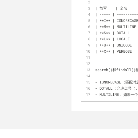
| 简写    | 全名      
| ----- | ---------
| **I** | IGNORECA
| **M** | MULTILINE
| **S** | DOTALL 
| **L** | LOCALE 
| **U** | UNICODE
| **X** | VER
search()和findal
- IGNORECASE :匹
- DOTALL :允许点号（
- MULTILINE: 