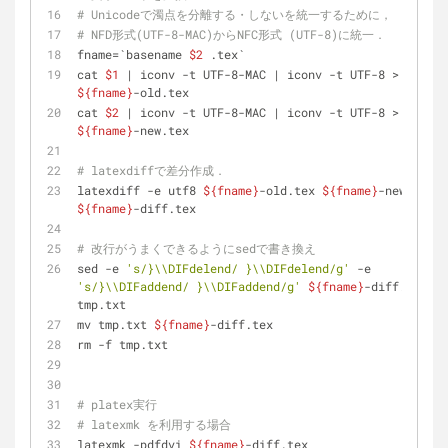
# Unicodeで濁点を分離する・しないを統一するために，
# NFD形式(UTF-8-MAC)からNFC形式 (UTF-8)に統一．
fname=`basename 
$2
 .tex`
cat 
$1
 | iconv -t UTF-8-MAC | iconv -t UTF-8 > 
${fname}
-old.tex
cat 
$2
 | iconv -t UTF-8-MAC | iconv -t UTF-8 > 
${fname}
-new.tex
# latexdiffで差分作成．
latexdiff -e utf8 
${fname}
-old.tex 
${fname}
${fname}
-diff.tex
# 改行がうまくできるようにsedで書き換え
sed -e 
's/}\\DIFdelend/ }\\DIFdelend/g'
 -e 
's/}\\DIFaddend/ }\\DIFaddend/g'
${fname}
-diff.tex > 
tmp.txt
mv tmp.txt 
${fname}
-diff.tex
rm -f tmp.txt
# platex実行
# latexmk を利用する場合
latexmk -pdfdvi 
${fname}
-diff.tex 