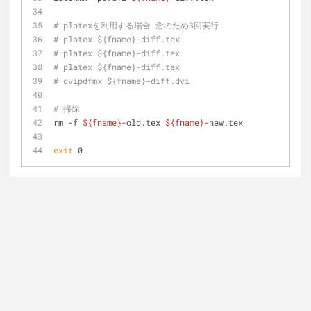
# platexを利用する場合 念のため3回実行
# platex ${fname}-diff.tex 
# platex ${fname}-diff.tex 
# platex ${fname}-diff.tex 
# dvipdfmx ${fname}-diff.dvi
# 掃除
rm -f 
${fname}
-old.tex 
${fname}
-new.tex
exit
 0