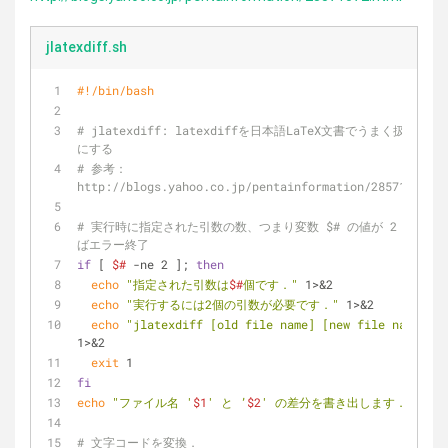
jlatexdiff.sh
#!/bin/bash
# jlatexdiff: latexdiffを日本語LaTeX文書でうまく扱えるよ
にする
# 参考：
http://blogs.yahoo.co.jp/pentainformation/28571072.ht
# 実行時に指定された引数の数、つまり変数 $# の値が 2 でなけ
ばエラー終了
if
 [ 
$#
 -ne 2 ]; 
then
echo
"指定された引数は
$#
個です．"
 1>&2
echo
"実行するには2個の引数が必要です．"
 1>&2
echo
"jlatexdiff [old file name] [new file name]"
1>&2
exit
 1
fi
echo
"ファイル名 '
$1
' と ’
$2
' の差分を書き出します．"
# 文字コードを変換．