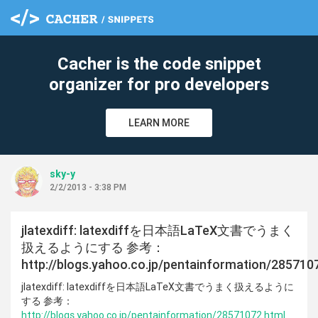
c
Cacher is the code snippet
organizer for pro developers
LEARN MORE
sky-y
2/2/2013 - 3:38 PM
jlatexdiff: latexdiffを日本語LaTeX文書でうまく
扱えるようにする 参考：
http://blogs.yahoo.co.jp/pentainformation/285710
jlatexdiff: latexdiffを日本語LaTeX文書でうまく扱えるように
する 参考：
http://blogs.yahoo.co.jp/pentainformation/28571072.html