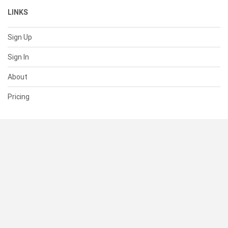
LINKS
Sign Up
Sign In
About
Pricing
SUPPORT
Help Center
Contact Us
Status
RESOURCES