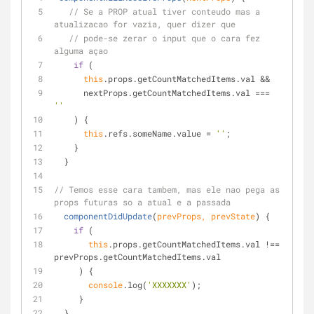
// Se a PROP atual tiver conteudo mas a 
atualizacao for vazia, quer dizer que
// pode-se zerar o input que o cara fez 
alguma açao
if
 (
this
.props.getCountMatchedItems.val &&
      nextProps.getCountMatchedItems.val === 
''
    ) {
this
.refs.someName.value = 
''
;
    }
  }
// Temos esse cara tambem, mas ele nao pega as 
props futuras so a atual e a passada
componentDidUpdate
(
prevProps, prevState
)
 {
if
 (
this
.props.getCountMatchedItems.val !== 
prevProps.getCountMatchedItems.val
     ) {
console
.log(
'XXXXXXX'
);
     }
  }