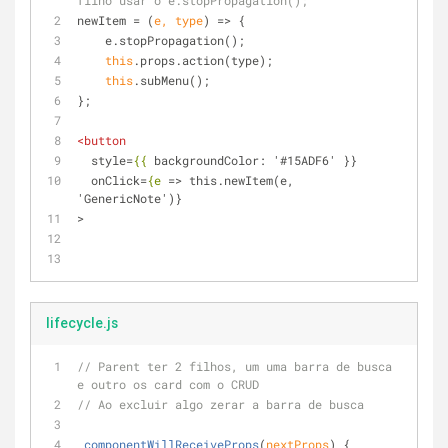
filho usar o e.stopPropagation();
newItem = 
(
e, type
) =>
 {
    e.stopPropagation();
this
.props.action(type);
this
.subMenu();
};
<
button
style
=
{{
backgroundColor:
 '#
15ADF6
' }}
onClick
=
{e
 => this.newItem(e, 
'GenericNote')}
>
lifecycle.js
// Parent ter 2 filhos, um uma barra de busca 
e outro os card com o CRUD
// Ao excluir algo zerar a barra de busca
componentWillReceiveProps
(
nextProps
)
 {