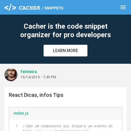
menu
clear
Cacher is the code snippet
organizer for pro developers
LEARN MORE
felvieira
10/14/2019 - 7:49 PM
React Dicas, infos Tips
index.js
//Qdo um componente pai dispara um evento do 