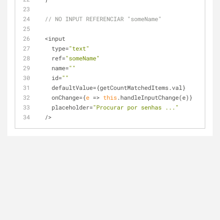
// NO INPUT REFERENCIAR "someName"
  <input
    type=
"text"
    ref=
"someName"
    name=
""
    id=
""
    defaultValue={getCountMatchedItems.val}
    onChange={
e
 =>
this
.handleInputChange(e)}
    placeholder=
"Procurar por senhas ..."
  />