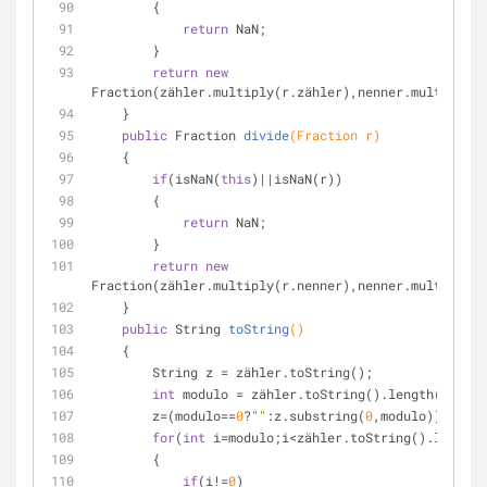
        {
return
 NaN;
        }
return
new
Fraction(zähler.multiply(r.zähler),nenner.multiply(r
    }
public
 Fraction 
divide
(Fraction r)
    {
if
(isNaN(
this
)||isNaN(r))
        {
return
 NaN;
        }
return
new
Fraction(zähler.multiply(r.nenner),nenner.multiply(r
    }
public
 String 
toString
()
    {
        String z = zähler.toString();
int
 modulo = zähler.toString().length()%
3
;
        z=(modulo==
0
?
""
:z.substring(
0
,modulo));
for
(
int
 i=modulo;i<zähler.toString().length(
        {
if
(i!=
0
)