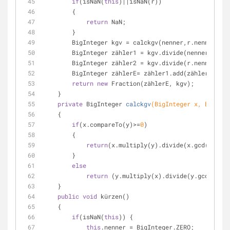
if
(isNaN(
this
)||isNaN(r))
        {
return
 NaN;
        }
        BigInteger kgv = calckgv(nenner,r.nenner);
        BigInteger zähler1 = kgv.divide(nenner).mu
        BigInteger zähler2 = kgv.divide(r.nenner)
        BigInteger zählerE= zähler1.add(zähler2);
return
new
 Fraction(zählerE, kgv);
    }
private
 BigInteger 
calckgv
(BigInteger x, BigInte
    {
if
(x.compareTo(y)>=
0
)
        {
return
(x.multiply(y).divide(x.gcd(y)));
        }
else
return
 (y.multiply(x).divide(y.gcd(x)));
    }
public
void
 kürzen()
    {
if
(isNaN(
this
)) {
this
.nenner = BigInteger.ZERO;