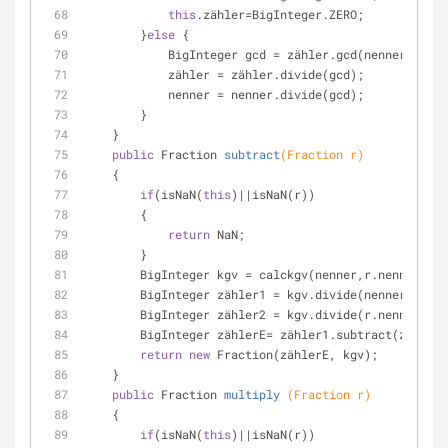
this
.zähler=BigInteger.ZERO;
        }
else
 {
            BigInteger gcd = zähler.gcd(nenner);
            zähler = zähler.divide(gcd);
            nenner = nenner.divide(gcd);
        }
    }
public
 Fraction 
subtract
(Fraction r)
    {
if
(isNaN(
this
)||isNaN(r))
        {
return
 NaN;
        }
        BigInteger kgv = calckgv(nenner,r.nenner);
        BigInteger zähler1 = kgv.divide(nenner).mu
        BigInteger zähler2 = kgv.divide(r.nenner)
        BigInteger zählerE= zähler1.subtract(zähler
return
new
 Fraction(zählerE, kgv);
    }
public
 Fraction 
multiply
(Fraction r)
    {
if
(isNaN(
this
)||isNaN(r))