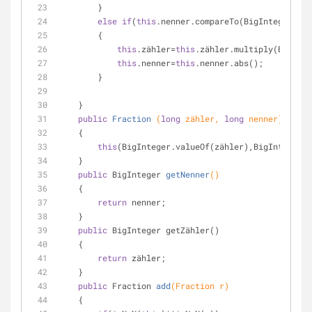
        }
else
if
(
this
.nenner.compareTo(BigInteger.ZER
        {
this
.zähler=
this
.zähler.multiply(BigInte
this
.nenner=
this
.nenner.abs();
        }
    }
public
Fraction
(
long
 zähler, 
long
 nenner)
    {
this
(BigInteger.valueOf(zähler),BigInteger.v
    }
public
 BigInteger 
getNenner
()
    {
return
 nenner;
    }
public
 BigInteger getZähler()
    {
return
 zähler;
    }
public
 Fraction 
add
(Fraction r)
    {