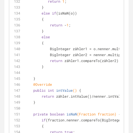
return
1
;
        }
else
if
(isNaN(o))
        {
return
 -
1
;
        }
else
        {
            BigInteger zähler1 = o.nenner.multiply
            BigInteger zähler2 = nenner.multiply(o
return
 zähler1.compareTo(zähler2);
        }
    }
@Override
public
int
intValue
()
{
return
 zähler.intValue()/nenner.intValue();
    }
private
boolean
isNaN
(Fraction fraction)
{
if
(fraction.nenner.compareTo(BigInteger.ZERO
        {
return
true
;