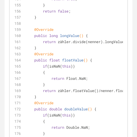
        }
return
false
;
    }
@Override
public
long
longValue
()
{
return
 zähler.divide(nenner).longValue();
    }
@Override
public
float
floatValue
()
{
if
(isNaN(
this
))
        {
return
 Float.NaN;
        }
return
 zähler.floatValue()/nenner.floatValue
    }
@Override
public
double
doubleValue
()
{
if
(isNaN(
this
))
        {
return
 Double.NaN;
        }