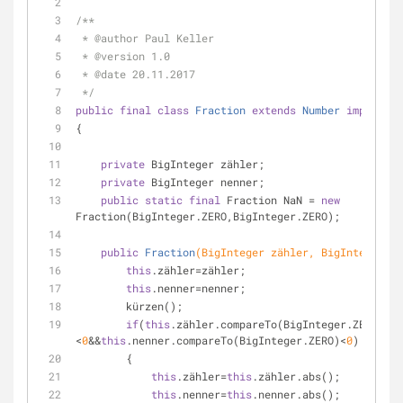
/**
 * 
@author
 Paul Keller
 * 
@version
 1.0
 * 
@date
 20.11.2017
 */
public
final
class
Fraction
extends
Number
implement
{
private
 BigInteger zähler;
private
 BigInteger nenner;
public
static
final
 Fraction NaN = 
new
Fraction(BigInteger.ZERO,BigInteger.ZERO);
public
Fraction
(BigInteger zähler, BigInteger ne
this
.zähler=zähler;
this
.nenner=nenner;
        kürzen();
if
(
this
.zähler.compareTo(BigInteger.ZERO)
<
0
&&
this
.nenner.compareTo(BigInteger.ZERO)<
0
)
        {
this
.zähler=
this
.zähler.abs();
this
.nenner=
this
.nenner.abs();