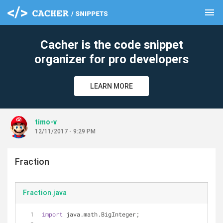
menu
clear
Cacher is the code snippet
organizer for pro developers
LEARN MORE
timo-v
12/11/2017 - 9:29 PM
Fraction
Fraction.java
import
 java.math.BigInteger;