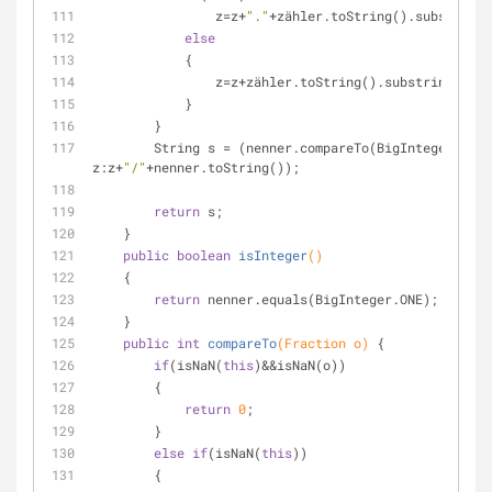
                z=z+
"."
+zähler.toString().substring(
else
            {
                z=z+zähler.toString().substring(i,i+
            }
        }
        String s = (nenner.compareTo(BigInteger.ONE
z:z+
"/"
+nenner.toString());
return
 s;
    }
public
boolean
isInteger
()
    {
return
 nenner.equals(BigInteger.ONE);
    }
public
int
compareTo
(Fraction o)
{
if
(isNaN(
this
)&&isNaN(o))
        {
return
0
;
        }
else
if
(isNaN(
this
))
        {