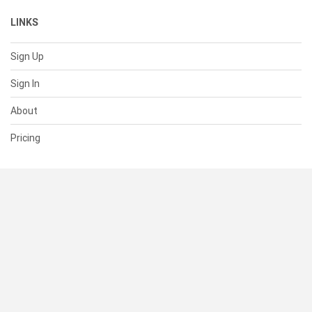
LINKS
Sign Up
Sign In
About
Pricing
SUPPORT
Help Center
Contact Us
Status
RESOURCES