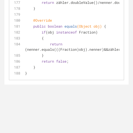
return
 zähler.doubleValue()/nenner.doubleVal
    }
@Override
public
boolean
equals
(Object obj)
{
if
(obj 
instanceof
 Fraction)
        {
return
(nenner.equals(((Fraction)obj).nenner)&&zähler.equal
        }
return
false
;
    }
}