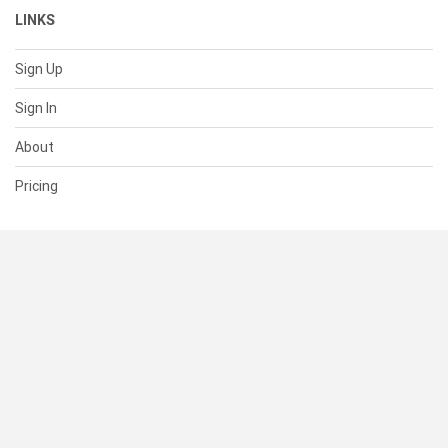
LINKS
Sign Up
Sign In
About
Pricing
SUPPORT
Help Center
Contact Us
Status
RESOURCES