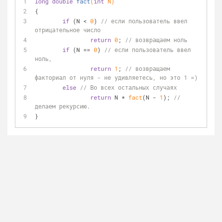
long
double
fact
(
int
 N)
{
if
 (N < 
0
) 
// если пользователь ввел 
отрицательное число
return
0
; 
// возвращаем ноль
if
 (N == 
0
) 
// если пользователь ввел 
ноль,
return
1
; 
// возвращаем 
факториал от нуля - не удивляетесь, но это 1 =)
else
// Во всех остальных случаях
return
 N * 
fact
(N - 
1
); 
// 
делаем рекурсию.
}