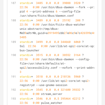
stardiv
+  
3485
0
.
0
0
.
0
39088
3520
 ?        Ss   
22
:
56
0
:
00
 /usr/bin/dbus-daemon --fork --print-
pid 
4
 --print-address 
6
 --config-file 
/usr/share/fcitx/dbus/daemon.conf
stardiv
+  
3489
0
.
0
0
.
0
25192
208
 ?        SN   
22
:
56
0
:
00
 /usr/bin/fcitx-dbus-watcher 
unix:abstract=/tmp/dbus-
MeO
9
adtrNb,guid=a
3919495
cbb
27
e
06
c
9
e
7
c
426599
c
462
a 
3485
stardiv
+  
3499
0
.
0
0
.
0
344660
6060
 ?        
Ssl  
22
:
56
0
:
00
 /usr/lib/at-spi
2
-core/at-spi-
bus-launcher
stardiv
+  
3515
0
.
0
0
.
0
38552
3164
 ?        S    
22
:
56
0
:
00
 /usr/bin/dbus-daemon --config-
file=/usr/share/defaults/at-
spi
2
/accessibility.conf --nofork --print-address 
3
stardiv
+  
3518
0
.
0
0
.
0
218136
5960
 ?        Sl   
22
:
56
0
:
00
 /usr/lib/at-spi
2
-core/at-spi
2
-
registryd --use-gnome-session
stardiv
+  
3545
0
.
0
0
.
4
321600
39332
 ?        Sl   
22
:
56
0
:
00
 stream_server
stardiv
+  
3546
0
.
0
0
.
5
395464
42212
 ?        Sl   
22
:
56
0
:
00
 pulse_watcher