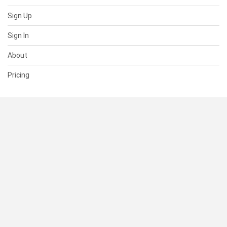
Sign Up
Sign In
About
Pricing
SUPPORT
Help Center
Contact Us
Status
RESOURCES
Documentation