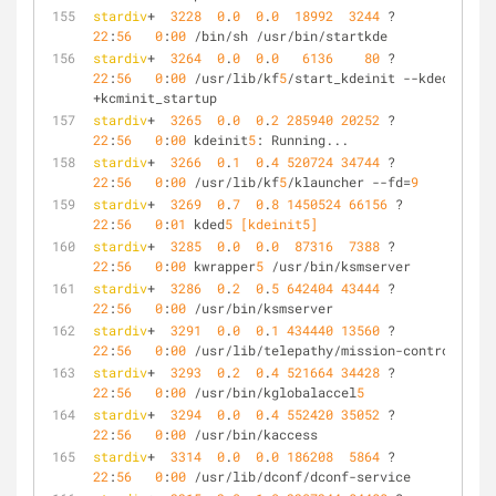
stardiv
+  
3228
0
.
0
0
.
0
18992
3244
 ?        Ss   
22
:
56
0
:
00
 /bin/sh /usr/bin/startkde
stardiv
+  
3264
0
.
0
0
.
0
6136
80
 ?        S    
22
:
56
0
:
00
 /usr/lib/kf
5
/start_kdeinit --kded 
+kcminit_startup
stardiv
+  
3265
0
.
0
0
.
2
285940
20252
 ?        Ss   
22
:
56
0
:
00
 kdeinit
5
: Running...
stardiv
+  
3266
0
.
1
0
.
4
520724
34744
 ?        Sl   
22
:
56
0
:
00
 /usr/lib/kf
5
/klauncher --fd=
9
stardiv
+  
3269
0
.
7
0
.
8
1450524
66156
 ?       Sl   
22
:
56
0
:
01
 kded
5
 [kdeinit5]
stardiv
+  
3285
0
.
0
0
.
0
87316
7388
 ?        S    
22
:
56
0
:
00
 kwrapper
5
 /usr/bin/ksmserver
stardiv
+  
3286
0
.
2
0
.
5
642404
43444
 ?        Sl   
22
:
56
0
:
00
 /usr/bin/ksmserver
stardiv
+  
3291
0
.
0
0
.
1
434440
13560
 ?        Sl   
22
:
56
0
:
00
 /usr/lib/telepathy/mission-control-
5
stardiv
+  
3293
0
.
2
0
.
4
521664
34428
 ?        Sl   
22
:
56
0
:
00
 /usr/bin/kglobalaccel
5
stardiv
+  
3294
0
.
0
0
.
4
552420
35052
 ?        Sl   
22
:
56
0
:
00
 /usr/bin/kaccess
stardiv
+  
3314
0
.
0
0
.
0
186208
5864
 ?        Sl   
22
:
56
0
:
00
 /usr/lib/dconf/dconf-service