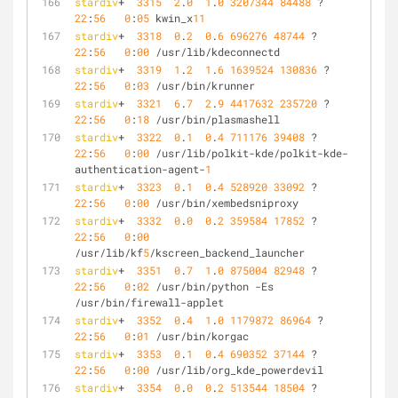
stardiv
+  
3315
2
.
0
1
.
0
3207344
84488
 ?       Sl   
22
:
56
0
:
05
 kwin_x
11
stardiv
+  
3318
0
.
2
0
.
6
696276
48744
 ?        Sl   
22
:
56
0
:
00
 /usr/lib/kdeconnectd
stardiv
+  
3319
1
.
2
1
.
6
1639524
130836
 ?      Sl   
22
:
56
0
:
03
 /usr/bin/krunner
stardiv
+  
3321
6
.
7
2
.
9
4417632
235720
 ?      Sl   
22
:
56
0
:
18
 /usr/bin/plasmashell
stardiv
+  
3322
0
.
1
0
.
4
711176
39408
 ?        Sl   
22
:
56
0
:
00
 /usr/lib/polkit-kde/polkit-kde-
authentication-agent-
1
stardiv
+  
3323
0
.
1
0
.
4
528920
33092
 ?        Sl   
22
:
56
0
:
00
 /usr/bin/xembedsniproxy
stardiv
+  
3332
0
.
0
0
.
2
359584
17852
 ?        Sl   
22
:
56
0
:
00
/usr/lib/kf
5
/kscreen_backend_launcher
stardiv
+  
3351
0
.
7
1
.
0
875004
82948
 ?        Sl   
22
:
56
0
:
02
 /usr/bin/python -Es 
/usr/bin/firewall-applet
stardiv
+  
3352
0
.
4
1
.
0
1179872
86964
 ?       Sl   
22
:
56
0
:
01
 /usr/bin/korgac
stardiv
+  
3353
0
.
1
0
.
4
690352
37144
 ?        Sl   
22
:
56
0
:
00
 /usr/lib/org_kde_powerdevil
stardiv
+  
3354
0
.
0
0
.
2
513544
18504
 ?        Sl   