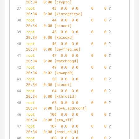
20
:
34
0
:
00
 [crypto]
root
43
0
.
0
0
.
0
0
0
 ?        S<   
20
:
34
0
:
00
 [kintegrityd]
root
44
0
.
0
0
.
0
0
0
 ?        S<   
20
:
34
0
:
00
 [bioset]
root
45
0
.
0
0
.
0
0
0
 ?        S<   
20
:
34
0
:
00
 [kblockd]
root
46
0
.
0
0
.
0
0
0
 ?        S<   
20
:
34
0
:
00
 [devfreq_wq]
root
47
0
.
0
0
.
0
0
0
 ?        S<   
20
:
34
0
:
00
 [watchdogd]
root
49
0
.
0
0
.
0
0
0
 ?        S    
20
:
34
0
:
02
 [kswapd0]
root
50
0
.
0
0
.
0
0
0
 ?        S<   
20
:
34
0
:
00
 [bioset]
root
64
0
.
0
0
.
0
0
0
 ?        S<   
20
:
34
0
:
00
 [kthrotld]
root
65
0
.
0
0
.
0
0
0
 ?        S<   
20
:
34
0
:
00
 [ipv6_addrconf]
root
106
0
.
0
0
.
0
0
0
 ?        S<   
20
:
34
0
:
00
 [ata_sff]
root
107
0
.
0
0
.
0
0
0
 ?        S    
20
:
34
0
:
00
 [scsi_eh_0]
root
108
0
.
0
0
.
0
0
0
 ?        S<   