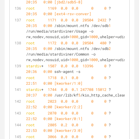
20
:
35
0
:
00
 [jbd2/sdb5-8]
root
1169
0
.
0
0
.
0
0
0
 ?        S<   
20
:
35
0
:
00
 [ext4-rsv-conver]
root
1171
0
.
0
0
.
0
20504
2432
 ?        Ss   
20
:
35
0
:
00
 /sbin/mount.ntfs /dev/sdb
1
/run/media/stardiviner/Usage -o 
rw,nodev,nosuid,uid=
1000
,gid=
1000
,uhelper=udisks
2
root
1172
0
.
0
0
.
0
20504
480
 ?        Ss   
20
:
35
0
:
00
 /sbin/mount.ntfs /dev/sdb
2
/run/media/stardiviner/Common -o 
rw,nodev,nosuid,uid=
1000
,gid=
1000
,uhelper=udisks
2
stardiv
+  
1507
0
.
0
0
.
0
13396
0
 ?        Ss   
20
:
36
0
:
00
 ssh-agent -s
root
1718
0
.
1
0
.
0
0
0
 ?        S    
22
:
51
0
:
00
 [kworker/1:0]
stardiv
+  
1744
0
.
0
0
.
1
247708
15012
 ?        Sl   
20
:
37
0
:
00
 /usr/lib/kf
5
/kio_http_cache_cleaner
root
2023
0
.
0
0
.
0
0
0
 ?        S    
22
:
52
0
:
00
 [kworker/2:2]
root
2070
0
.
0
0
.
0
0
0
 ?        S    
22
:
52
0
:
00
 [kworker/0:1]
root
2805
0
.
2
0
.
0
0
0
 ?        S    
22
:
53
0
:
00
 [kworker/3:0]
root
3066
0
.
0
0
.
0
0
0
 ?        S    