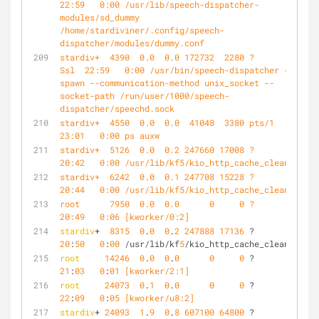
22:59   0:00 /usr/lib/speech-dispatcher-
modules/sd_dummy 
/home/stardiviner/.config/speech-
dispatcher/modules/dummy.conf
stardiv+  4390  0.0  0.0 172732  2280 ?        
Ssl  22:59   0:00 /usr/bin/speech-dispatcher --
spawn --communication-method unix_socket --
socket-path /run/user/1000/speech-
dispatcher/speechd.sock
stardiv+  4550  0.0  0.0  41048  3380 pts/1    R+   
23:01   0:00 ps auxw
stardiv+  5126  0.0  0.2 247660 17008 ?        Sl   
20:42   0:00 /usr/lib/kf5/kio_http_cache_cleaner
stardiv+  6242  0.0  0.1 247708 15228 ?        Sl   
20:44   0:00 /usr/lib/kf5/kio_http_cache_cleaner
root      7950  0.0  0.0      0     0 ?        S    
20:49   0:06 [kworker/0:2]
stardiv
+  
8315
0
.
0
0
.
2
247888
17136
 ?        Sl   
20
:
50
0
:
00
 /usr/lib/kf
5
/kio_http_cache_cleaner
root
14246
0
.
0
0
.
0
0
0
 ?        S    
21
:
03
0
:
01
 [kworker/2:1]
root
24073
0
.
1
0
.
0
0
0
 ?        S    
22
:
09
0
:
05
 [kworker/u8:2]
stardiv
+ 
24093
1
.
9
0
.
8
607100
64800
 ?        Sl   