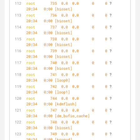
root
735
0
.
0
0
.
0
0
0
 ?        S<   
20
:
34
0
:
00
 [bioset]
root
736
0
.
0
0
.
0
0
0
 ?        S<   
20
:
34
0
:
00
 [bioset]
root
737
0
.
0
0
.
0
0
0
 ?        S<   
20
:
34
0
:
00
 [bioset]
root
738
0
.
0
0
.
0
0
0
 ?        S<   
20
:
34
0
:
00
 [bioset]
root
739
0
.
0
0
.
0
0
0
 ?        S<   
20
:
34
0
:
00
 [bioset]
root
740
0
.
0
0
.
0
0
0
 ?        S<   
20
:
34
0
:
00
 [bioset]
root
741
0
.
0
0
.
0
0
0
 ?        S<   
20
:
34
0
:
00
 [loop0]
root
742
0
.
0
0
.
0
0
0
 ?        S<   
20
:
34
0
:
00
 [loop1]
root
744
0
.
0
0
.
0
0
0
 ?        S<   
20
:
34
0
:
00
 [kdmflush]
root
747
0
.
0
0
.
0
0
0
 ?        S<   
20
:
34
0
:
00
 [dm_bufio_cache]
root
748
0
.
0
0
.
0
0
0
 ?        S<   
20
:
34
0
:
00
 [bioset]
root
749
0
.
0
0
.
0
0
0
 ?        S<   
20
:
34
0
:
00
 [kcopyd]