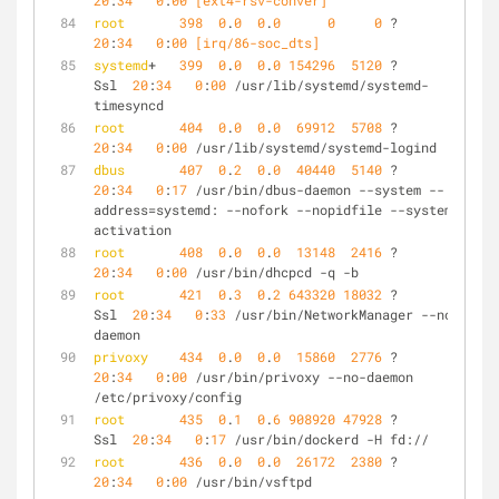
20
:
34
0
:
00
 [ext4-rsv-conver]
root
398
0
.
0
0
.
0
0
0
 ?        S    
20
:
34
0
:
00
 [irq/86-soc_dts]
systemd
+   
399
0
.
0
0
.
0
154296
5120
 ?        
Ssl  
20
:
34
0
:
00
 /usr/lib/systemd/systemd-
timesyncd
root
404
0
.
0
0
.
0
69912
5708
 ?        Ss   
20
:
34
0
:
00
 /usr/lib/systemd/systemd-logind
dbus
407
0
.
2
0
.
0
40440
5140
 ?        Ss   
20
:
34
0
:
17
 /usr/bin/dbus-daemon --system --
address=systemd: --nofork --nopidfile --systemd-
activation
root
408
0
.
0
0
.
0
13148
2416
 ?        Ss   
20
:
34
0
:
00
 /usr/bin/dhcpcd -q -b
root
421
0
.
3
0
.
2
643320
18032
 ?        
Ssl  
20
:
34
0
:
33
 /usr/bin/NetworkManager --no-
daemon
privoxy
434
0
.
0
0
.
0
15860
2776
 ?        Ss   
20
:
34
0
:
00
 /usr/bin/privoxy --no-daemon 
/etc/privoxy/config
root
435
0
.
1
0
.
6
908920
47928
 ?        
Ssl  
20
:
34
0
:
17
 /usr/bin/dockerd -H fd://
root
436
0
.
0
0
.
0
26172
2380
 ?        Ss   
20
:
34
0
:
00
 /usr/bin/vsftpd