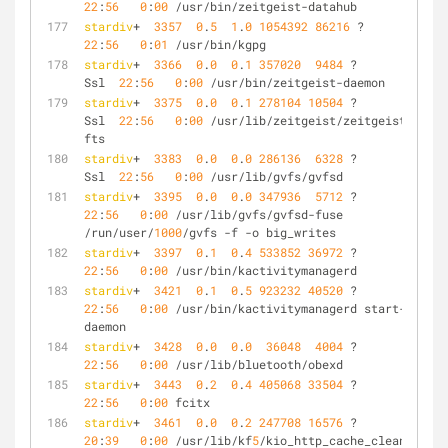
22
:
56
0
:
00
 /usr/bin/zeitgeist-datahub
stardiv
+  
3357
0
.
5
1
.
0
1054392
86216
 ?       Sl   
22
:
56
0
:
01
 /usr/bin/kgpg
stardiv
+  
3366
0
.
0
0
.
1
357020
9484
 ?        
Ssl  
22
:
56
0
:
00
 /usr/bin/zeitgeist-daemon
stardiv
+  
3375
0
.
0
0
.
1
278104
10504
 ?        
Ssl  
22
:
56
0
:
00
 /usr/lib/zeitgeist/zeitgeist-
fts
stardiv
+  
3383
0
.
0
0
.
0
286136
6328
 ?        
Ssl  
22
:
56
0
:
00
 /usr/lib/gvfs/gvfsd
stardiv
+  
3395
0
.
0
0
.
0
347936
5712
 ?        Sl   
22
:
56
0
:
00
 /usr/lib/gvfs/gvfsd-fuse 
/run/user/
1000
/gvfs -f -o big_writes
stardiv
+  
3397
0
.
1
0
.
4
533852
36972
 ?        Sl   
22
:
56
0
:
00
 /usr/bin/kactivitymanagerd
stardiv
+  
3421
0
.
1
0
.
5
923232
40520
 ?        Sl   
22
:
56
0
:
00
 /usr/bin/kactivitymanagerd start-
daemon
stardiv
+  
3428
0
.
0
0
.
0
36048
4004
 ?        Ss   
22
:
56
0
:
00
 /usr/lib/bluetooth/obexd
stardiv
+  
3443
0
.
2
0
.
4
405068
33504
 ?        Sl   
22
:
56
0
:
00
 fcitx
stardiv
+  
3461
0
.
0
0
.
2
247708
16576
 ?        Sl   
20
:
39
0
:
00
 /usr/lib/kf
5
/kio_http_cache_cleaner