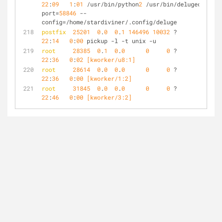
22
:
09
1
:
01
 /usr/bin/python
2
 /usr/bin/deluged --
port=
58846
 --
config=/home/stardiviner/.config/deluge
postfix
25201
0
.
0
0
.
1
146496
10032
 ?        S    
22
:
14
0
:
00
 pickup -l -t unix -u
root
28385
0
.
1
0
.
0
0
0
 ?        S    
22
:
36
0
:
02
 [kworker/u8:1]
root
28614
0
.
0
0
.
0
0
0
 ?        S    
22
:
36
0
:
00
 [kworker/1:2]
root
31845
0
.
0
0
.
0
0
0
 ?        S    
22
:
46
0
:
00
 [kworker/3:2]