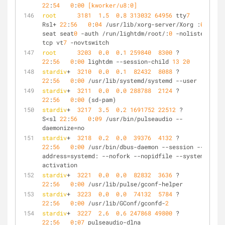
22
:
54
0
:
00
 [kworker/u8:0]
root
3181
1
.
5
0
.
8
313032
64956
 tty
7
Rsl+ 
22
:
56
0
:
04
 /usr/lib/xorg-server/Xorg :
0
 -
seat seat
0
 -auth /run/lightdm/root/:
0
 -nolisten 
tcp vt
7
 -novtswitch
root
3203
0
.
0
0
.
1
259840
8300
 ?        Sl   
22
:
56
0
:
00
 lightdm --session-child 
13
20
stardiv
+  
3210
0
.
0
0
.
1
82432
8088
 ?        Ss   
22
:
56
0
:
00
 /usr/lib/systemd/systemd --user
stardiv
+  
3211
0
.
0
0
.
0
288788
2124
 ?        S    
22
:
56
0
:
00
 (sd-pam)
stardiv
+  
3217
3
.
5
0
.
2
1691752
22512
 ?       
S<sl 
22
:
56
0
:
09
 /usr/bin/pulseaudio --
daemonize=no
stardiv
+  
3218
0
.
2
0
.
0
39376
4132
 ?        Ss   
22
:
56
0
:
00
 /usr/bin/dbus-daemon --session --
address=systemd: --nofork --nopidfile --systemd-
activation
stardiv
+  
3221
0
.
0
0
.
0
82832
3636
 ?        S    
22
:
56
0
:
00
 /usr/lib/pulse/gconf-helper
stardiv
+  
3223
0
.
0
0
.
0
74132
5784
 ?        S    
22
:
56
0
:
00
 /usr/lib/GConf/gconfd-
2
stardiv
+  
3227
2
.
6
0
.
6
247868
49800
 ?        Ss   
22
:
56
0
:
07
 pulseaudio-dlna