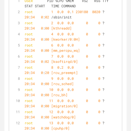
USER
       PID %CPU %MEM    VSZ   RSS TTY      
STAT START   TIME COMMAND
root
1
0
.
0
0
.
1
230180
8020
 ?        Ss   
20
:
34
0
:
02
 /sbin/init
root
2
0
.
0
0
.
0
0
0
 ?        S    
20
:
34
0
:
00
 [kthreadd]
root
4
0
.
0
0
.
0
0
0
 ?        S<   
20
:
34
0
:
00
 [kworker/0:0H]
root
6
0
.
0
0
.
0
0
0
 ?        S<   
20
:
34
0
:
00
 [mm_percpu_wq]
root
7
0
.
0
0
.
0
0
0
 ?        S    
20
:
34
0
:
02
 [ksoftirqd/0]
root
8
0
.
2
0
.
0
0
0
 ?        S    
20
:
34
0
:
20
 [rcu_preempt]
root
9
0
.
0
0
.
0
0
0
 ?        S    
20
:
34
0
:
00
 [rcu_sched]
root
10
0
.
0
0
.
0
0
0
 ?        S    
20
:
34
0
:
00
 [rcu_bh]
root
11
0
.
0
0
.
0
0
0
 ?        S    
20
:
34
0
:
00
 [migration/0]
root
12
0
.
0
0
.
0
0
0
 ?        S    
20
:
34
0
:
00
 [watchdog/0]
root
13
0
.
0
0
.
0
0
0
 ?        S    
20
:
34
0
:
00
 [cpuhp/0]