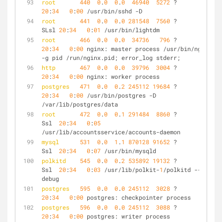
root
440
0
.
0
0
.
0
46940
5272
 ?        Ss   
20
:
34
0
:
00
 /usr/bin/sshd -D
root
441
0
.
0
0
.
0
281548
7560
 ?        
SLsl 
20
:
34
0
:
01
 /usr/bin/lightdm
root
466
0
.
0
0
.
0
34736
796
 ?        Ss   
20
:
34
0
:
00
 nginx: master process /usr/bin/nginx 
-g pid /run/nginx.pid; error_log stderr;
http
467
0
.
0
0
.
0
39796
3004
 ?        S    
20
:
34
0
:
00
 nginx: worker process
postgres
471
0
.
0
0
.
2
245112
19684
 ?        S    
20
:
34
0
:
00
 /usr/bin/postgres -D 
/var/lib/postgres/data
root
472
0
.
0
0
.
1
291484
8860
 ?        
Ssl  
20
:
34
0
:
05
/usr/lib/accountsservice/accounts-daemon
mysql
531
0
.
0
1
.
1
870128
91652
 ?        
Ssl  
20
:
34
0
:
07
 /usr/bin/mysqld
polkitd
545
0
.
0
0
.
2
535892
19132
 ?        
Ssl  
20
:
34
0
:
03
 /usr/lib/polkit-
1
/polkitd --no-
debug
postgres
595
0
.
0
0
.
0
245112
3028
 ?        Ss   
20
:
34
0
:
00
 postgres: checkpointer process   
postgres
596
0
.
0
0
.
0
245112
3088
 ?        Ss   
20
:
34
0
:
00
 postgres: writer process   