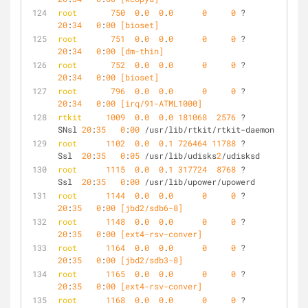
root
750
0
.
0
0
.
0
0
0
 ?        S<   
20
:
34
0
:
00
 [bioset]
root
751
0
.
0
0
.
0
0
0
 ?        S<   
20
:
34
0
:
00
 [dm-thin]
root
752
0
.
0
0
.
0
0
0
 ?        S<   
20
:
34
0
:
00
 [bioset]
root
796
0
.
0
0
.
0
0
0
 ?        S    
20
:
34
0
:
00
 [irq/91-ATML1000]
rtkit
1009
0
.
0
0
.
0
181068
2576
 ?        
SNsl 
20
:
35
0
:
00
 /usr/lib/rtkit/rtkit-daemon
root
1102
0
.
0
0
.
1
726464
11788
 ?        
Ssl  
20
:
35
0
:
05
 /usr/lib/udisks
2
/udisksd
root
1115
0
.
0
0
.
1
317724
8768
 ?        
Ssl  
20
:
35
0
:
00
 /usr/lib/upower/upowerd
root
1144
0
.
0
0
.
0
0
0
 ?        S    
20
:
35
0
:
00
 [jbd2/sdb6-8]
root
1148
0
.
0
0
.
0
0
0
 ?        S<   
20
:
35
0
:
00
 [ext4-rsv-conver]
root
1164
0
.
0
0
.
0
0
0
 ?        S    
20
:
35
0
:
00
 [jbd2/sdb3-8]
root
1165
0
.
0
0
.
0
0
0
 ?        S<   
20
:
35
0
:
00
 [ext4-rsv-conver]
root
1168
0
.
0
0
.
0
0
0
 ?        S    