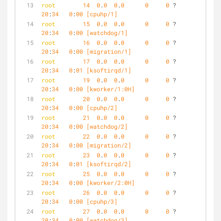
root
14
0
.
0
0
.
0
0
0
 ?        S    
20
:
34
0
:
00
 [cpuhp/1]
root
15
0
.
0
0
.
0
0
0
 ?        S    
20
:
34
0
:
00
 [watchdog/1]
root
16
0
.
0
0
.
0
0
0
 ?        S    
20
:
34
0
:
00
 [migration/1]
root
17
0
.
0
0
.
0
0
0
 ?        S    
20
:
34
0
:
01
 [ksoftirqd/1]
root
19
0
.
0
0
.
0
0
0
 ?        S<   
20
:
34
0
:
00
 [kworker/1:0H]
root
20
0
.
0
0
.
0
0
0
 ?        S    
20
:
34
0
:
00
 [cpuhp/2]
root
21
0
.
0
0
.
0
0
0
 ?        S    
20
:
34
0
:
00
 [watchdog/2]
root
22
0
.
0
0
.
0
0
0
 ?        S    
20
:
34
0
:
00
 [migration/2]
root
23
0
.
0
0
.
0
0
0
 ?        S    
20
:
34
0
:
01
 [ksoftirqd/2]
root
25
0
.
0
0
.
0
0
0
 ?        S<   
20
:
34
0
:
00
 [kworker/2:0H]
root
26
0
.
0
0
.
0
0
0
 ?        S    
20
:
34
0
:
00
 [cpuhp/3]
root
27
0
.
0
0
.
0
0
0
 ?        S    
20
:
34
0
:
00
 [watchdog/3]