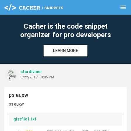
menu
clear
Cacher is the code snippet
organizer for pro developers
LEARN MORE
stardiviner
8/22/2017 - 3:05 PM
ps auxw
ps auxw
gistfile1.txt