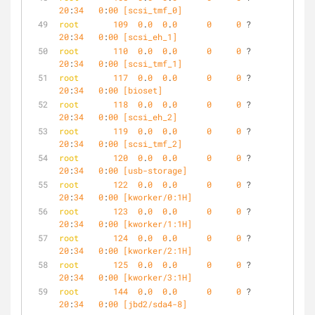
20
:
34
0
:
00
 [scsi_tmf_0]
root
109
0
.
0
0
.
0
0
0
 ?        S    
20
:
34
0
:
00
 [scsi_eh_1]
root
110
0
.
0
0
.
0
0
0
 ?        S<   
20
:
34
0
:
00
 [scsi_tmf_1]
root
117
0
.
0
0
.
0
0
0
 ?        S<   
20
:
34
0
:
00
 [bioset]
root
118
0
.
0
0
.
0
0
0
 ?        S    
20
:
34
0
:
00
 [scsi_eh_2]
root
119
0
.
0
0
.
0
0
0
 ?        S<   
20
:
34
0
:
00
 [scsi_tmf_2]
root
120
0
.
0
0
.
0
0
0
 ?        S    
20
:
34
0
:
00
 [usb-storage]
root
122
0
.
0
0
.
0
0
0
 ?        S<   
20
:
34
0
:
00
 [kworker/0:1H]
root
123
0
.
0
0
.
0
0
0
 ?        S<   
20
:
34
0
:
00
 [kworker/1:1H]
root
124
0
.
0
0
.
0
0
0
 ?        S<   
20
:
34
0
:
00
 [kworker/2:1H]
root
125
0
.
0
0
.
0
0
0
 ?        S<   
20
:
34
0
:
00
 [kworker/3:1H]
root
144
0
.
0
0
.
0
0
0
 ?        S    
20
:
34
0
:
00
 [jbd2/sda4-8]