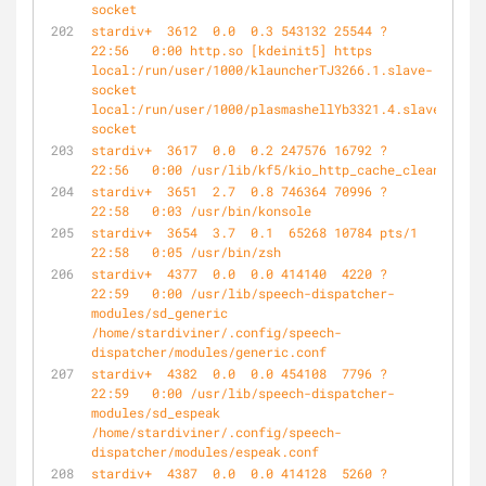
socket
stardiv+  3612  0.0  0.3 543132 25544 ?        Sl   
22:56   0:00 http.so [kdeinit5] https 
local:/run/user/1000/klauncherTJ3266.1.slave-
socket 
local:/run/user/1000/plasmashellYb3321.4.slave-
socket
stardiv+  3617  0.0  0.2 247576 16792 ?        Sl   
22:56   0:00 /usr/lib/kf5/kio_http_cache_cleaner
stardiv+  3651  2.7  0.8 746364 70996 ?        Sl   
22:58   0:03 /usr/bin/konsole
stardiv+  3654  3.7  0.1  65268 10784 pts/1    Ss   
22:58   0:05 /usr/bin/zsh
stardiv+  4377  0.0  0.0 414140  4220 ?        Sl   
22:59   0:00 /usr/lib/speech-dispatcher-
modules/sd_generic 
/home/stardiviner/.config/speech-
dispatcher/modules/generic.conf
stardiv+  4382  0.0  0.0 454108  7796 ?        Sl   
22:59   0:00 /usr/lib/speech-dispatcher-
modules/sd_espeak 
/home/stardiviner/.config/speech-
dispatcher/modules/espeak.conf
stardiv+  4387  0.0  0.0 414128  5260 ?        Sl   