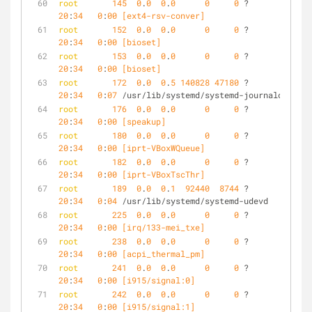
root
145
0
.
0
0
.
0
0
0
 ?        S<   
20
:
34
0
:
00
 [ext4-rsv-conver]
root
152
0
.
0
0
.
0
0
0
 ?        S<   
20
:
34
0
:
00
 [bioset]
root
153
0
.
0
0
.
0
0
0
 ?        S<   
20
:
34
0
:
00
 [bioset]
root
172
0
.
0
0
.
5
140828
47180
 ?        Ss   
20
:
34
0
:
07
 /usr/lib/systemd/systemd-journald
root
176
0
.
0
0
.
0
0
0
 ?        SN   
20
:
34
0
:
00
 [speakup]
root
180
0
.
0
0
.
0
0
0
 ?        S<   
20
:
34
0
:
00
 [iprt-VBoxWQueue]
root
182
0
.
0
0
.
0
0
0
 ?        S    
20
:
34
0
:
00
 [iprt-VBoxTscThr]
root
189
0
.
0
0
.
1
92440
8744
 ?        Ss   
20
:
34
0
:
04
 /usr/lib/systemd/systemd-udevd
root
225
0
.
0
0
.
0
0
0
 ?        S    
20
:
34
0
:
00
 [irq/133-mei_txe]
root
238
0
.
0
0
.
0
0
0
 ?        S<   
20
:
34
0
:
00
 [acpi_thermal_pm]
root
241
0
.
0
0
.
0
0
0
 ?        S    
20
:
34
0
:
00
 [i915/signal:0]
root
242
0
.
0
0
.
0
0
0
 ?        S    
20
:
34
0
:
00
 [i915/signal:1]