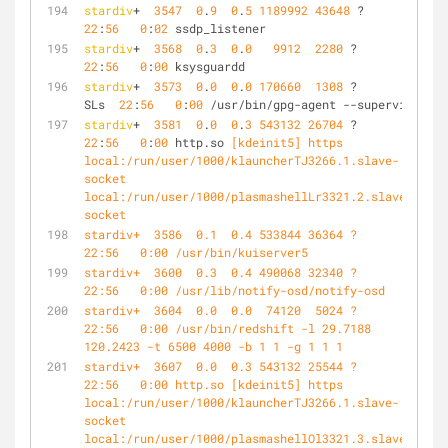
stardiv
+  
3547
0
.
9
0
.
5
1189992
43648
 ?       Sl   
22
:
56
0
:
02
 ssdp_listener
stardiv
+  
3568
0
.
3
0
.
0
9912
2280
 ?        S    
22
:
56
0
:
00
 ksysguardd
stardiv
+  
3573
0
.
0
0
.
0
170660
1308
 ?        
SLs  
22
:
56
0
:
00
 /usr/bin/gpg-agent --supervised
stardiv
+  
3581
0
.
0
0
.
3
543132
26704
 ?        Sl   
22
:
56
0
:
00
 http.so
 [kdeinit5] https 
local:/run/user/1000/klauncherTJ3266.1.slave-
socket 
local:/run/user/1000/plasmashellLr3321.2.slave-
socket
stardiv+  3586  0.1  0.4 533844 36364 ?        Sl   
22:56   0:00 /usr/bin/kuiserver5
stardiv+  3600  0.3  0.4 490068 32340 ?        Sl   
22:56   0:00 /usr/lib/notify-osd/notify-osd
stardiv+  3604  0.0  0.0  74120  5024 ?        S    
22:56   0:00 /usr/bin/redshift -l 29.7188 
120.2423 -t 6500 4000 -b 1 1 -g 1 1 1
stardiv+  3607  0.0  0.3 543132 25544 ?        Sl   
22:56   0:00 http.so [kdeinit5] https 
local:/run/user/1000/klauncherTJ3266.1.slave-
socket 
local:/run/user/1000/plasmashellOl3321.3.slave-