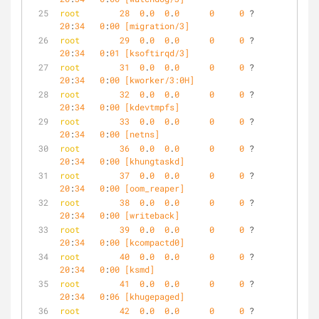
root
28
0
.
0
0
.
0
0
0
 ?        S    
20
:
34
0
:
00
 [migration/3]
root
29
0
.
0
0
.
0
0
0
 ?        S    
20
:
34
0
:
01
 [ksoftirqd/3]
root
31
0
.
0
0
.
0
0
0
 ?        S<   
20
:
34
0
:
00
 [kworker/3:0H]
root
32
0
.
0
0
.
0
0
0
 ?        S    
20
:
34
0
:
00
 [kdevtmpfs]
root
33
0
.
0
0
.
0
0
0
 ?        S<   
20
:
34
0
:
00
 [netns]
root
36
0
.
0
0
.
0
0
0
 ?        S    
20
:
34
0
:
00
 [khungtaskd]
root
37
0
.
0
0
.
0
0
0
 ?        S    
20
:
34
0
:
00
 [oom_reaper]
root
38
0
.
0
0
.
0
0
0
 ?        S<   
20
:
34
0
:
00
 [writeback]
root
39
0
.
0
0
.
0
0
0
 ?        S    
20
:
34
0
:
00
 [kcompactd0]
root
40
0
.
0
0
.
0
0
0
 ?        SN   
20
:
34
0
:
00
 [ksmd]
root
41
0
.
0
0
.
0
0
0
 ?        SN   
20
:
34
0
:
06
 [khugepaged]
root
42
0
.
0
0
.
0
0
0
 ?        S<   