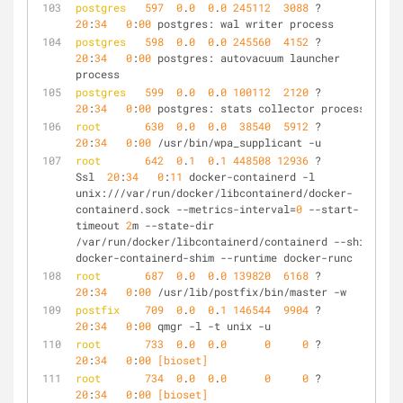
postgres
597
0
.
0
0
.
0
245112
3088
 ?        Ss   
20
:
34
0
:
00
 postgres: wal writer process   
postgres
598
0
.
0
0
.
0
245560
4152
 ?        Ss   
20
:
34
0
:
00
 postgres: autovacuum launcher 
process   
postgres
599
0
.
0
0
.
0
100112
2120
 ?        Ss   
20
:
34
0
:
00
 postgres: stats collector process   
root
630
0
.
0
0
.
0
38540
5912
 ?        Ss   
20
:
34
0
:
00
 /usr/bin/wpa_supplicant -u
root
642
0
.
1
0
.
1
448508
12936
 ?        
Ssl  
20
:
34
0
:
11
 docker-containerd -l 
unix:///var/run/docker/libcontainerd/docker-
containerd.sock --metrics-interval=
0
 --start-
timeout 
2
m --state-dir 
/var/run/docker/libcontainerd/containerd --shim 
docker-containerd-shim --runtime docker-runc
root
687
0
.
0
0
.
0
139820
6168
 ?        Ss   
20
:
34
0
:
00
 /usr/lib/postfix/bin/master -w
postfix
709
0
.
0
0
.
1
146544
9904
 ?        S    
20
:
34
0
:
00
 qmgr -l -t unix -u
root
733
0
.
0
0
.
0
0
0
 ?        S<   
20
:
34
0
:
00
 [bioset]
root
734
0
.
0
0
.
0
0
0
 ?        S<   
20
:
34
0
:
00
 [bioset]