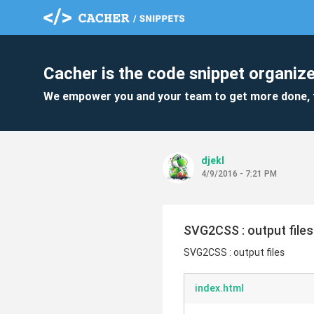
Cacher is the code snippet organize
We empower you and your team to get more done, 
djekl
4/9/2016 - 7:21 PM
SVG2CSS : output files
SVG2CSS : output files
index.html