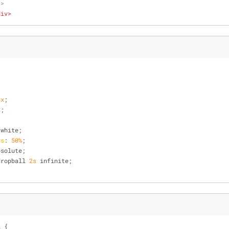
->
div
>
;
px
;
x
;
;
 white;
us
: 
50%
;
bsolute;
dropball 
2s
 infinite;
l {