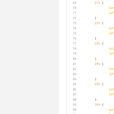
21%
 {
bo
le
	}
22%
 {
bo
le
	}
23%
 {
bo
le
	}
24%
 {
bo
le
	}
25%
 {
bo
le
	}
26%
 {
bo