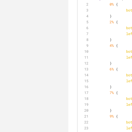
0%
 {
bo
	}
2%
 {
bo
le
	}
4%
 {
bo
le
	}
6%
 {
bo
le
	}
7%
 {
bo
le
	}
9%
 {
bo
le