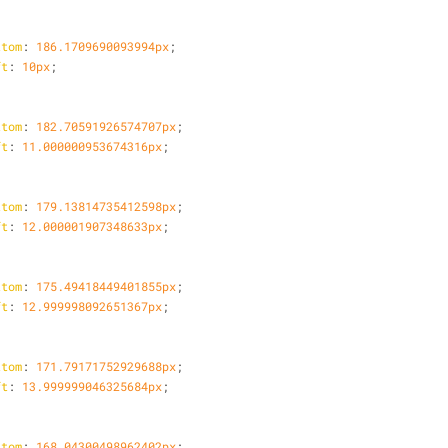
ttom
: 
186.1709690093994px
;
ft
: 
10px
;
ttom
: 
182.70591926574707px
;
ft
: 
11.000000953674316px
;
ttom
: 
179.13814735412598px
;
ft
: 
12.000001907348633px
;
ttom
: 
175.49418449401855px
;
ft
: 
12.999998092651367px
;
ttom
: 
171.79171752929688px
;
ft
: 
13.999999046325684px
;
ttom
: 
168.04300498962402px
;