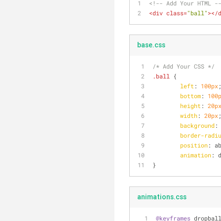
<!-- Add Your HTML -
<
div
class
=
"ball"
>
</
base.css
/* Add Your CSS */
.ball
 {
left
: 
100px
bottom
: 
100
height
: 
20p
width
: 
20px
background
:
border-radi
position
: a
animation
: 
} 
animations.css
@keyframes
 dropbal