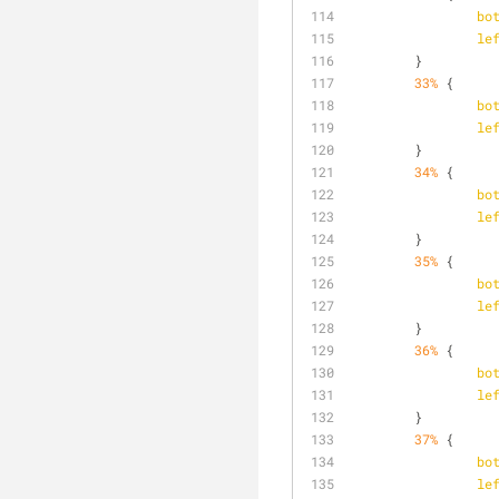
bo
le
	}
33%
 {
bo
le
	}
34%
 {
bo
le
	}
35%
 {
bo
le
	}
36%
 {
bo
le
	}
37%
 {
bo
le