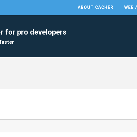
ABOUT CACHER
WEB 
r for pro developers
faster