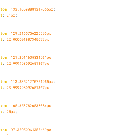
ttom
: 
133.16590881347656px
;
ft
: 
21px
;
ttom
: 
129.2165756225586px
;
ft
: 
22.000001907348633px
;
ttom
: 
121.2911605834961px
;
ft
: 
22.999998092651367px
;
ttom
: 
113.33521270751955px
;
ft
: 
23.999998092651367px
;
ttom
: 
105.3537826538086px
;
ft
: 
25px
;
ttom
: 
97.35050964355469px
;