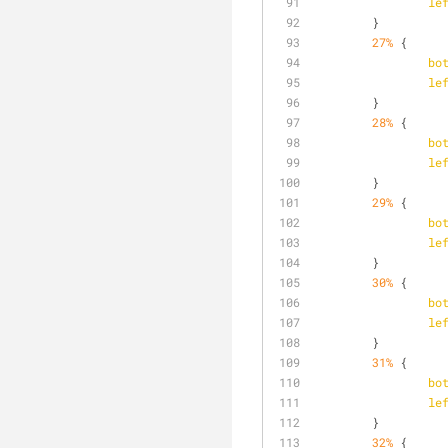
le
	}
27%
 {
bo
le
	}
28%
 {
bo
le
	}
29%
 {
bo
le
	}
30%
 {
bo
le
	}
31%
 {
bo
le
	}
32%
 {