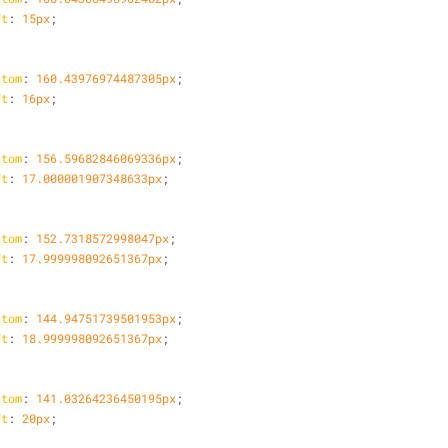
ft
: 
15px
;
ttom
: 
160.43976974487305px
;
ft
: 
16px
;
ttom
: 
156.59682846069336px
;
ft
: 
17.000001907348633px
;
ttom
: 
152.7318572998047px
;
ft
: 
17.999998092651367px
;
ttom
: 
144.94751739501953px
;
ft
: 
18.999998092651367px
;
ttom
: 
141.03264236450195px
;
ft
: 
20px
;