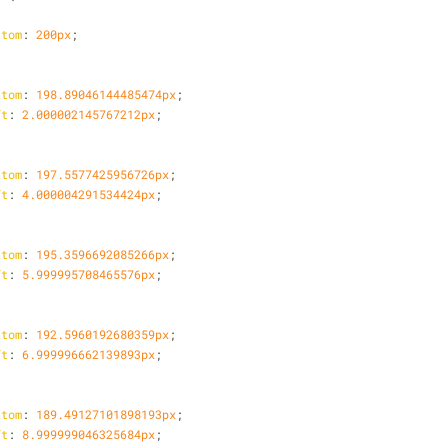
ttom
: 
200px
;
ttom
: 
198.89046144485474px
;
ft
: 
2.000002145767212px
;
ttom
: 
197.5577425956726px
;
ft
: 
4.000004291534424px
;
ttom
: 
195.3596692085266px
;
ft
: 
5.999995708465576px
;
ttom
: 
192.5960192680359px
;
ft
: 
6.999996662139893px
;
ttom
: 
189.49127101898193px
;
ft
: 
8.999999046325684px
;