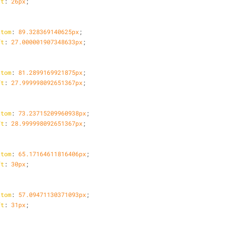
ft
: 
26px
;
ttom
: 
89.328369140625px
;
ft
: 
27.000001907348633px
;
ttom
: 
81.2899169921875px
;
ft
: 
27.999998092651367px
;
ttom
: 
73.23715209960938px
;
ft
: 
28.999998092651367px
;
ttom
: 
65.17164611816406px
;
ft
: 
30px
;
ttom
: 
57.09471130371093px
;
ft
: 
31px
;