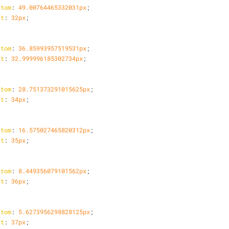
ttom
: 
49.00764465332031px
;
ft
: 
32px
;
ttom
: 
36.85993957519531px
;
ft
: 
32.999996185302734px
;
ttom
: 
28.751373291015625px
;
ft
: 
34px
;
ttom
: 
16.575027465820312px
;
ft
: 
35px
;
ttom
: 
8.449356079101562px
;
ft
: 
36px
;
ttom
: 
5.6273956298828125px
;
ft
: 
37px
;