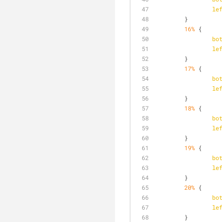
le
	}
16%
 {
bo
le
	}
17%
 {
bo
le
	}
18%
 {
bo
le
	}
19%
 {
bo
le
	}
20%
 {
bo
le
	}