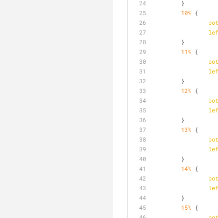
	}
10%
 {
bo
le
	}
11%
 {
bo
le
	}
12%
 {
bo
le
	}
13%
 {
bo
le
	}
14%
 {
bo
le
	}
15%
 {
bo