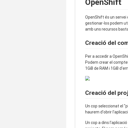
OpenShift
OpenShift és un servei 
gestionar-los podem uti
amb uns recursos bastan
Creació del co
Per a accedir a OpenSh
Podem crear el compt
1GiB de RAM i 1GiB d'
Creació del pro
Un cop seleccionat el "p
haurem d'obrir l'aplica
Un cop a dins l'aplicac