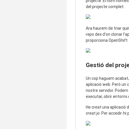
projecte. El nom només 
del projecte complet.
Ara haurem de triar quin
repo des d'on clonar l'a
proporciona OpenShift
Gestió del proj
Un cop haguem acabat, o
aplicació web. Però un 
nostre servidor. Podem 
executar, obrir entorns 
He creat una aplicació
creat jo. Per accedir-h