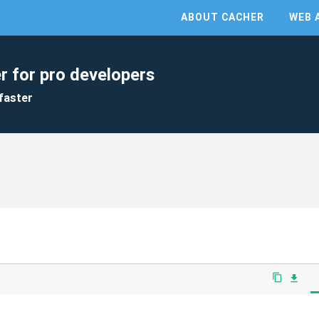
ABOUT CACHER
WEB 
r for pro developers
faster
content_copy
file_download