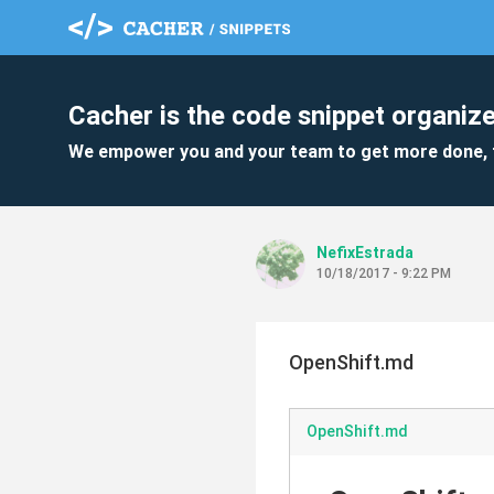
Cacher is the code snippet organize
We empower you and your team to get more done, 
NefixEstrada
10/18/2017 - 9:22 PM
OpenShift.md
OpenShift.md