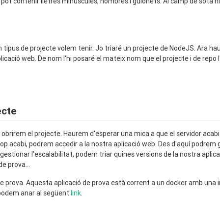
pot contenir lletres minúscules, nombres i guionets. Al camp de sota 
 tipus de projecte volem tenir. Jo triaré un projecte de NodeJS. Ara hau
plicació web. De nom l'hi posaré el mateix nom que el projecte i de repo 
ecte
brirem el projecte. Haurem d'esperar una mica a que el servidor acabi l
cop acabi, podrem accedir a la nostra aplicació web. Des d'aquí podrem 
gestionar l'escalabilitat, podem triar quines versions de la nostra apli
de prova...
 de prova. Aquesta aplicació de prova està corrent a un docker amb un
i podem anar al següent
link
.