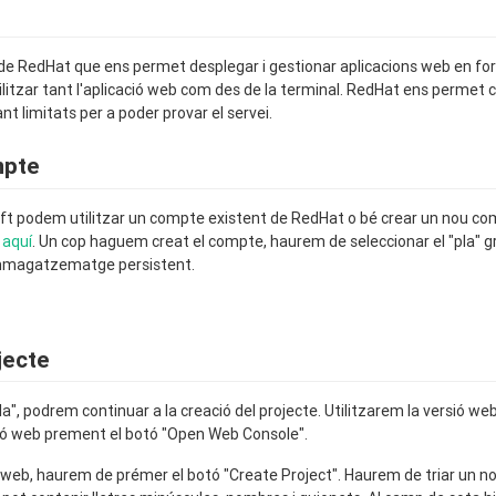
de RedHat que ens permet desplegar i gestionar aplicacions web en fo
litzar tant l'aplicació web com des de la terminal. RedHat ens permet c
t limitats per a poder provar el servei.
mpte
ift podem utilitzar un compte existent de RedHat o bé crear un nou co
e
aquí
. Un cop haguem creat el compte, haurem de seleccionar el "pla"
emmagatzematge persistent.
jecte
la", podrem continuar a la creació del projecte. Utilitzarem la versió web
ció web prement el botó "Open Web Console".
ió web, haurem de prémer el botó "Create Project". Haurem de triar un no