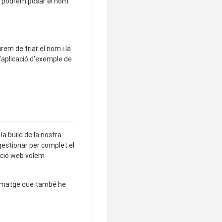
hi podrem posar el nom
rem de triar el nom i la
l'aplicació d'exemple de
a build de la nostra
gestionar per complet el
cació web volem
a imatge que també he