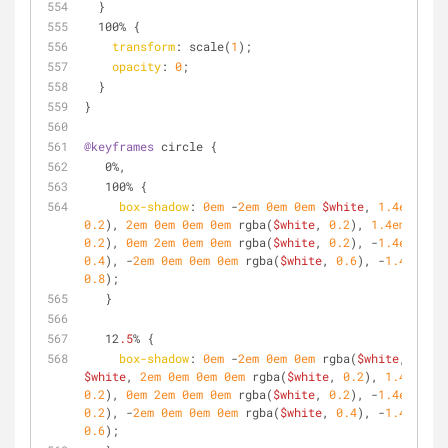
  }
  100% {
transform
: scale(
1
);
opacity
: 
0
;
  }
}
@keyframes
 circle {
   0%,
   100% {
box-shadow
: 
0em
 -
2em
0em
0em
$white
, 
1.4em
 -
1.4
0.2
), 
2em
0em
0em
0em
 rgba(
$white
, 
0.2
), 
1.4em
1.4em
0.2
), 
0em
2em
0em
0em
 rgba(
$white
, 
0.2
), -
1.4em
1.4e
0.4
), -
2em
0em
0em
0em
 rgba(
$white
, 
0.6
), -
1.4em
 -
1.
0.8
);
   }
   12
.5
% {
box-shadow
: 
0em
 -
2em
0em
0em
 rgba(
$white
, 
0.8
),
$white
, 
2em
0em
0em
0em
 rgba(
$white
, 
0.2
), 
1.4em
1.4
0.2
), 
0em
2em
0em
0em
 rgba(
$white
, 
0.2
), -
1.4em
1.4e
0.2
), -
2em
0em
0em
0em
 rgba(
$white
, 
0.4
), -
1.4em
 -
1.
0.6
);