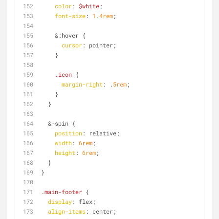
color
: 
$white
;
font-size
: 
1.4rem
;
    &
:hover
 {
cursor
: pointer;
    }
.icon
 {
margin-right
: .
5rem
;
    }
  }
  &-spin {
position
: relative;
width
: 
6rem
;
height
: 
6rem
;
  }
}
.main-footer
 {
display
: flex;
align-items
: center;