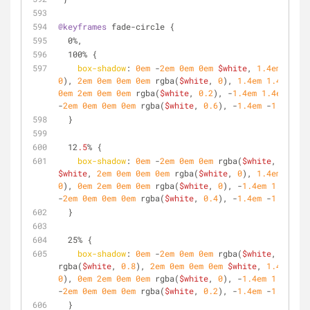
@keyframes
 fade-circle {
  0%,
  100% {
box-shadow
: 
0em
 -
2em
0em
0em
$white
, 
1.4em
 -
1.4e
0
), 
2em
0em
0em
0em
 rgba(
$white
, 
0
), 
1.4em
1.4em
0em
0em
2em
0em
0em
 rgba(
$white
, 
0.2
), -
1.4em
1.4em
0em
-
2em
0em
0em
0em
 rgba(
$white
, 
0.6
), -
1.4em
 -
1.4em
0e
  }
  12
.5
% {
box-shadow
: 
0em
 -
2em
0em
0em
 rgba(
$white
, 
0.8
), 
$white
, 
2em
0em
0em
0em
 rgba(
$white
, 
0
), 
1.4em
1.4em
0
), 
0em
2em
0em
0em
 rgba(
$white
, 
0
), -
1.4em
1.4em
0e
-
2em
0em
0em
0em
 rgba(
$white
, 
0.4
), -
1.4em
 -
1.4em
0e
  }
  25% {
box-shadow
: 
0em
 -
2em
0em
0em
 rgba(
$white
, 
0.6
), 
rgba(
$white
, 
0.8
), 
2em
0em
0em
0em
$white
, 
1.4em
1.4
0
), 
0em
2em
0em
0em
 rgba(
$white
, 
0
), -
1.4em
1.4em
0e
-
2em
0em
0em
0em
 rgba(
$white
, 
0.2
), -
1.4em
 -
1.4em
0e
  }