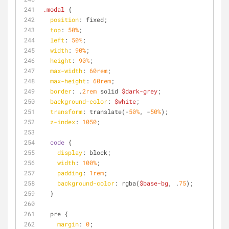
.modal
 {
position
: fixed;
top
: 
50%
;
left
: 
50%
;
width
: 
90%
;
height
: 
90%
;
max-width
: 
60rem
;
max-height
: 
60rem
;
border
: .
2rem
 solid 
$dark-grey
;
background-color
: 
$white
;
transform
: translate(-
50%
, -
50%
);
z-index
: 
1050
;
code
 {
display
: block;
width
: 
100%
;
padding
: 
1rem
;
background-color
: rgba(
$base-bg
, .
75
);
  }
  pre {
margin
: 
0
;