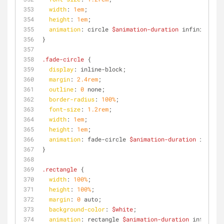
width
: 
1em
;
height
: 
1em
;
animation
: circle 
$animation-duration
 infinite eas
}
.fade-circle
 {
display
: inline-block;
margin
: 
2.4rem
;
outline
: 
0
 none;
border-radius
: 
100%
;
font-size
: 
1.2rem
;
width
: 
1em
;
height
: 
1em
;
animation
: fade-circle 
$animation-duration
 infinit
}
.rectangle
 {
width
: 
100%
;
height
: 
100%
;
margin
: 
0
 auto;
background-color
: 
$white
;
animation
: rectangle 
$animation-duration
 infinite 