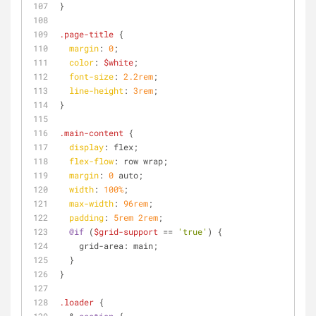
}
.page-title
 {
margin
: 
0
;
color
: 
$white
;
font-size
: 
2.2rem
;
line-height
: 
3rem
;
}
.main-content
 {
display
: flex;
flex-flow
: row wrap;
margin
: 
0
 auto;
width
: 
100%
;
max-width
: 
96rem
;
padding
: 
5rem
2rem
;
@if
 (
$grid-support
 == 
'true'
) {
    grid-area: main;
  }
}
.loader
 {