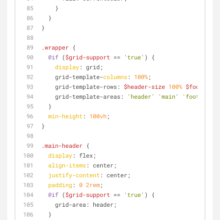
    }
  }
}
.wrapper
 {
@if
 (
$grid-support
 == 
'true'
) {
display
: grid;
    grid-template-
columns
: 
100%
;
    grid-template-rows: 
$header-size
100%
$footer-si
    grid-template-areas: 
'header'
'main'
'footer'
;
  }
min-height
: 
100vh
;
}
.main-header
 {
display
: flex;
align-items
: center;
justify-content
: center;
padding
: 
0
2rem
;
@if
 (
$grid-support
 == 
'true'
) {
    grid-area: header;
  }