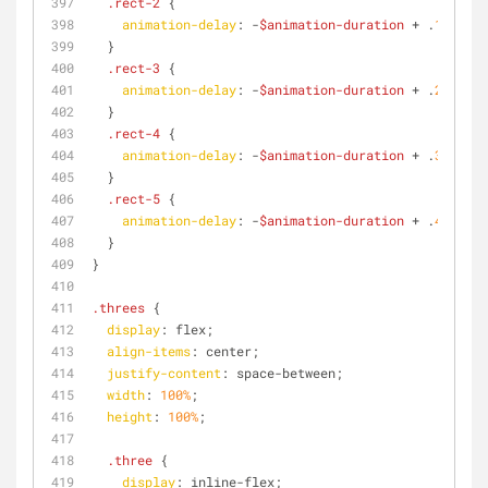
.rect-2
 {
animation-delay
: -
$animation-duration
 + .
1
;
  }
.rect-3
 {
animation-delay
: -
$animation-duration
 + .
2
;
  }
.rect-4
 {
animation-delay
: -
$animation-duration
 + .
3
;
  }
.rect-5
 {
animation-delay
: -
$animation-duration
 + .
4
;
  }
}
.threes
 {
display
: flex;
align-items
: center;
justify-content
: space-between;
width
: 
100%
;
height
: 
100%
;
.three
 {
display
: inline-flex;