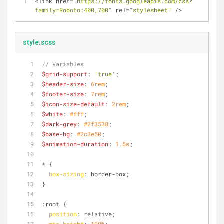
<
link href
=
"https://fonts.googleapis.com/css?
family=Roboto:400,700"
 rel
=
"stylesheet"
/
>
style.scss
// Variables
$grid-support
: 
'true'
;
$header-size
: 
6rem
;
$footer-size
: 
7rem
;
$icon-size-default
: 
2rem
;
$white
: 
#fff
;
$dark-grey
: 
#2f3538
;
$base-bg
: 
#2c3e50
;
$animation-duration
: 
1.5s
;
* {
box-sizing
: border-box;
}
:root
 {
position
: relative;