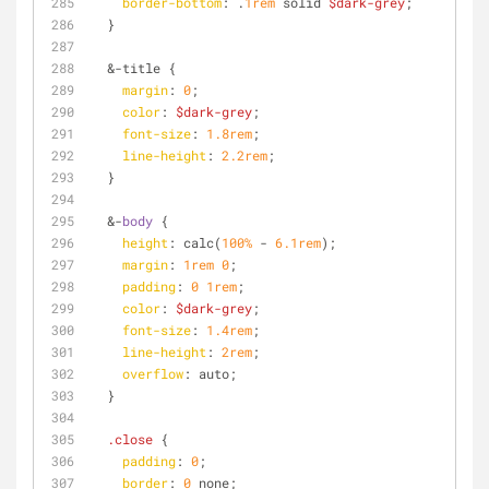
border-bottom
: .
1rem
 solid 
$dark-grey
;
  }
  &-title {
margin
: 
0
;
color
: 
$dark-grey
;
font-size
: 
1.8rem
;
line-height
: 
2.2rem
;
  }
  &-
body
 {
height
: calc(
100%
 - 
6.1rem
);
margin
: 
1rem
0
;
padding
: 
0
1rem
;
color
: 
$dark-grey
;
font-size
: 
1.4rem
;
line-height
: 
2rem
;
overflow
: auto;
  }
.close
 {
padding
: 
0
;
border
: 
0
 none;