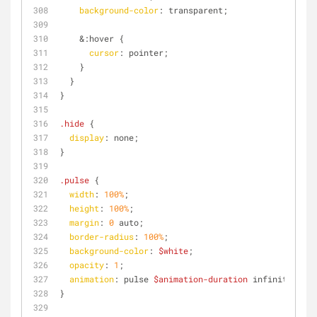
background-color
: transparent;
    &
:hover
 {
cursor
: pointer;
    }
  }
}
.hide
 {
display
: none;
}
.pulse
 {
width
: 
100%
;
height
: 
100%
;
margin
: 
0
 auto;
border-radius
: 
100%
;
background-color
: 
$white
;
opacity
: 
1
;
animation
: pulse 
$animation-duration
 infinite ease
}