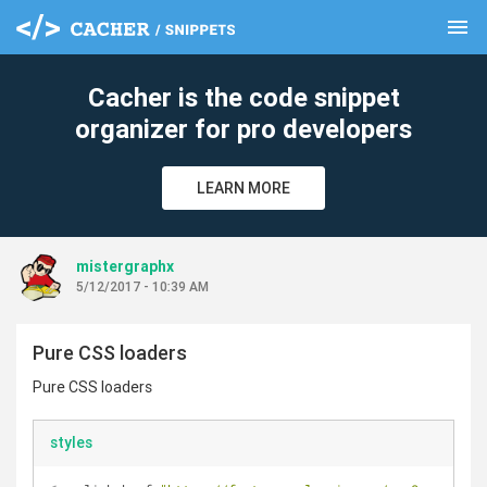
menu
clear
Cacher is the code snippet
organizer for pro developers
LEARN MORE
mistergraphx
5/12/2017 - 10:39 AM
Pure CSS loaders
Pure CSS loaders
styles