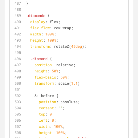
}
.diamonds
 {
display
: flex;
flex-flow
: row wrap;
width
: 
100%
;
height
: 
100%
;
transform
: rotateZ(
45deg
);
.diamond
 {
position
: relative;
height
: 
50%
;
flex-basis
: 
50%
;
transform
: scale(
1.1
);
    &
::before
 {
position
: absolute;
content
: 
''
;
top
: 
0
;
left
: 
0
;
width
: 
100%
;
height
: 
100%
;