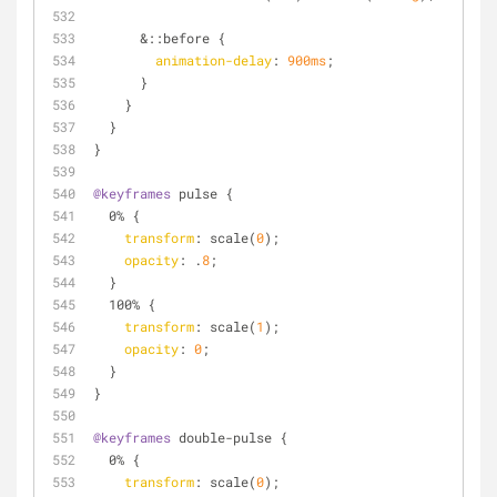
      &
::before
 {
animation-delay
: 
900ms
;
      }
    }
  }
}
@keyframes
 pulse {
  0% {
transform
: scale(
0
);
opacity
: .
8
;
  }
  100% {
transform
: scale(
1
);
opacity
: 
0
;
  }
}
@keyframes
 double-pulse {
  0% {
transform
: scale(
0
);