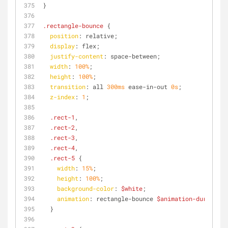
}
.rectangle-bounce
 {
position
: relative;
display
: flex;
justify-content
: space-between;
width
: 
100%
;
height
: 
100%
;
transition
: all 
300ms
 ease-in-out 
0s
;
z-index
: 
1
;
.rect-1
,
.rect-2
,
.rect-3
,
.rect-4
,
.rect-5
 {
width
: 
15%
;
height
: 
100%
;
background-color
: 
$white
;
animation
: rectangle-bounce 
$animation-duration
 
  }