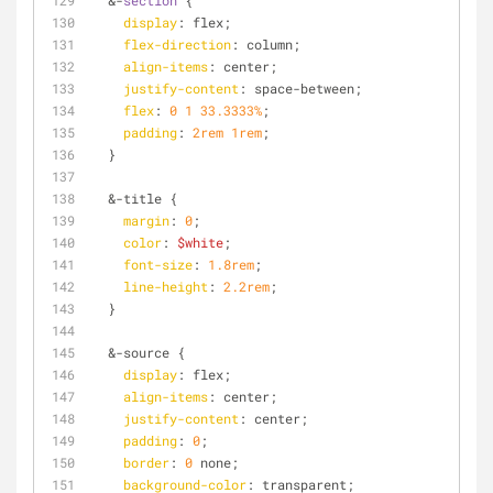
  &-
section
 {
display
: flex;
flex-direction
: column;
align-items
: center;
justify-content
: space-between;
flex
: 
0
1
33.3333%
;
padding
: 
2rem
1rem
;
  }
  &-title {
margin
: 
0
;
color
: 
$white
;
font-size
: 
1.8rem
;
line-height
: 
2.2rem
;
  }
  &-source {
display
: flex;
align-items
: center;
justify-content
: center;
padding
: 
0
;
border
: 
0
 none;
background-color
: transparent;