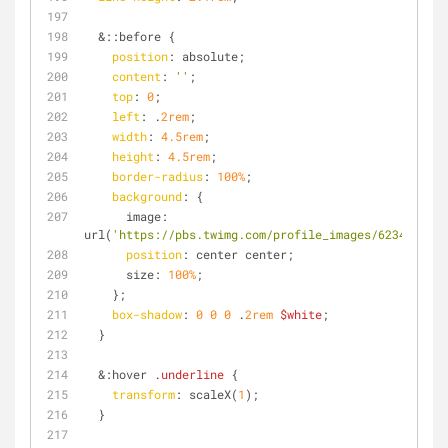
  &
::before
 {
position
: absolute;
content
: 
''
;
top
: 
0
;
left
: .
2rem
;
width
: 
4.5rem
;
height
: 
4.5rem
;
border-radius
: 
100%
;
background
: {
      image: 
url(
'https://pbs.twimg.com/profile_images/6234418137
position
: center center;
      size: 
100%
;
    };
box-shadow
: 
0
0
0
 .
2rem
$white
;
  }
  &
:hover
.underline
 {
transform
: scaleX(
1
);
  }