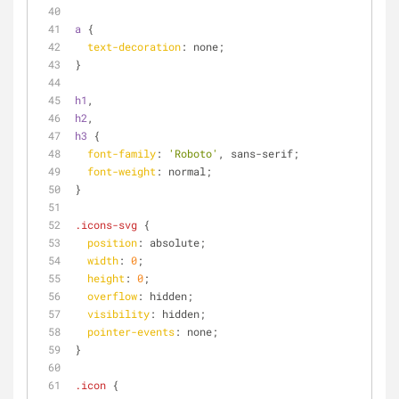
a
 {
text-decoration
: none;
}
h1
,
h2
,
h3
 {
font-family
: 
'Roboto'
, sans-serif;
font-weight
: normal;
}
.icons-svg
 {
position
: absolute;
width
: 
0
;
height
: 
0
;
overflow
: hidden;
visibility
: hidden;
pointer-events
: none;
}
.icon
 {