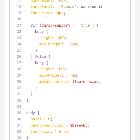
min-height
: 
100%
;
font-family
: 
'Roboto'
, sans-serif;
font-size
: 
10px
;
@if
 (
$grid-support
 == 
'true'
) {
body
 {
height
: 
100%
;
min-height
: .
1rem
;
    }
  } 
@else
 {
body
 {
height
: 
100%
;
min-height
: .
1rem
;
margin-bottom
: 
$footer-size
;
    }
  }
}
body
 {
margin
: 
0
;
background-color
: 
$base-bg
;
font-size
: 
1.6rem
;
}