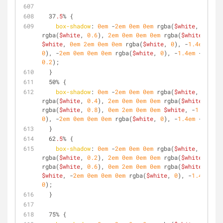
  37
.5
% {
box-shadow
: 
0em
 -
2em
0em
0em
 rgba(
$white
, 
0.4
), 
rgba(
$white
, 
0.6
), 
2em
0em
0em
0em
 rgba(
$white
, 
0.8
)
$white
, 
0em
2em
0em
0em
 rgba(
$white
, 
0
), -
1.4em
1.4e
0
), -
2em
0em
0em
0em
 rgba(
$white
, 
0
), -
1.4em
 -
1.4em
0.2
);
  }
  50% {
box-shadow
: 
0em
 -
2em
0em
0em
 rgba(
$white
, 
0.2
), 
rgba(
$white
, 
0.4
), 
2em
0em
0em
0em
 rgba(
$white
, 
0.6
)
rgba(
$white
, 
0.8
), 
0em
2em
0em
0em
$white
, -
1.4em
1.
0
), -
2em
0em
0em
0em
 rgba(
$white
, 
0
), -
1.4em
 -
1.4em
  }
  62
.5
% {
box-shadow
: 
0em
 -
2em
0em
0em
 rgba(
$white
, 
0
), 
1.
rgba(
$white
, 
0.2
), 
2em
0em
0em
0em
 rgba(
$white
, 
0.4
)
rgba(
$white
, 
0.6
), 
0em
2em
0em
0em
 rgba(
$white
, 
0.8
)
$white
, -
2em
0em
0em
0em
 rgba(
$white
, 
0
), -
1.4em
 -
1.
0
);
  }
  75% {