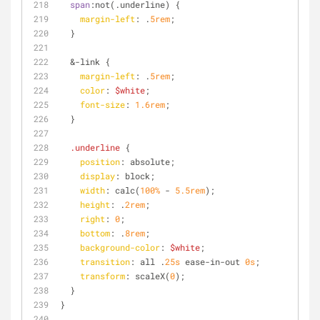
span
:not
(.underline) {
margin-left
: .
5rem
;
  }
  &-link {
margin-left
: .
5rem
;
color
: 
$white
;
font-size
: 
1.6rem
;
  }
.underline
 {
position
: absolute;
display
: block;
width
: calc(
100%
 - 
5.5rem
);
height
: .
2rem
;
right
: 
0
;
bottom
: .
8rem
;
background-color
: 
$white
;
transition
: all .
25s
 ease-in-out 
0s
;
transform
: scaleX(
0
);
  }
}