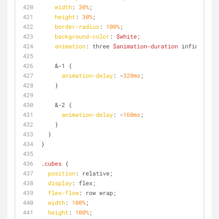
width
: 
30%
;
height
: 
30%
;
border-radius
: 
100%
;
background-color
: 
$white
;
animation
: three 
$animation-duration
 infinite ea
    &-1 {
animation-delay
: -
320ms
;
    }
    &-2 {
animation-delay
: -
160ms
;
    }
  }
}
.cubes
 {
position
: relative;
display
: flex;
flex-flow
: row wrap;
width
: 
100%
;
height
: 
100%
;