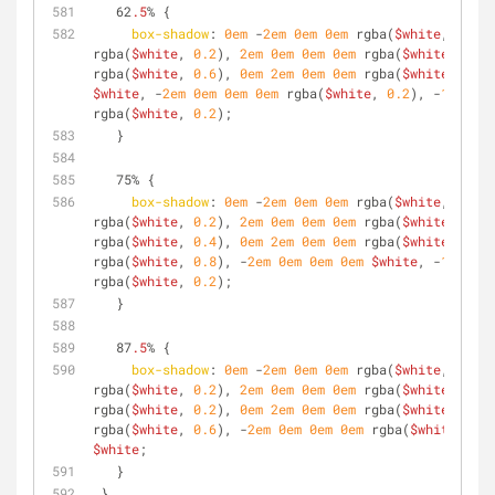
   62
.5
% {
box-shadow
: 
0em
 -
2em
0em
0em
 rgba(
$white
, 
0.2
),
rgba(
$white
, 
0.2
), 
2em
0em
0em
0em
 rgba(
$white
, 
0.4
)
rgba(
$white
, 
0.6
), 
0em
2em
0em
0em
 rgba(
$white
, 
0.8
)
$white
, -
2em
0em
0em
0em
 rgba(
$white
, 
0.2
), -
1.4em
 -
rgba(
$white
, 
0.2
);
   }
   75% {
box-shadow
: 
0em
 -
2em
0em
0em
 rgba(
$white
, 
0.2
),
rgba(
$white
, 
0.2
), 
2em
0em
0em
0em
 rgba(
$white
, 
0.2
)
rgba(
$white
, 
0.4
), 
0em
2em
0em
0em
 rgba(
$white
, 
0.6
)
rgba(
$white
, 
0.8
), -
2em
0em
0em
0em
$white
, -
1.4em
 -
rgba(
$white
, 
0.2
);
   }
   87
.5
% {
box-shadow
: 
0em
 -
2em
0em
0em
 rgba(
$white
, 
0.2
),
rgba(
$white
, 
0.2
), 
2em
0em
0em
0em
 rgba(
$white
, 
0.2
)
rgba(
$white
, 
0.2
), 
0em
2em
0em
0em
 rgba(
$white
, 
0.4
)
rgba(
$white
, 
0.6
), -
2em
0em
0em
0em
 rgba(
$white
, 
0.8
$white
;
   }
 }