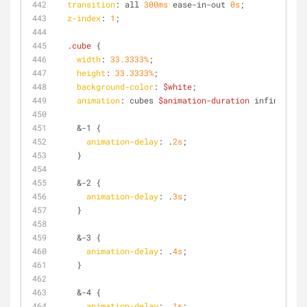
transition
: all 
300ms
 ease-in-out 
0s
;
z-index
: 
1
;
.cube
 {
width
: 
33.3333%
;
height
: 
33.3333%
;
background-color
: 
$white
;
animation
: cubes 
$animation-duration
 infinite ea
    &-1 {
animation-delay
: .
2s
;
    }
    &-2 {
animation-delay
: .
3s
;
    }
    &-3 {
animation-delay
: .
4s
;
    }
    &-4 {
animation-delay
: .
1s
;