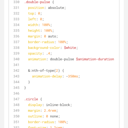
.double-pulse
 {
position
: absolute;
top
: 
0
;
left
: 
0
;
width
: 
100%
;
height
: 
100%
;
margin
: 
0
 auto;
border-radius
: 
100%
;
background-color
: 
$white
;
opacity
: .
4
;
animation
: double-pulse 
$animation-duration
 infini
  &
:nth-of-type
(
2
) {
animation-delay
: -
350ms
;
  }
}
.circle
 {
display
: inline-block;
margin
: 
2.4rem
;
outline
: 
0
 none;
border-radius
: 
100%
;
font-size
: 
1.2rem
;