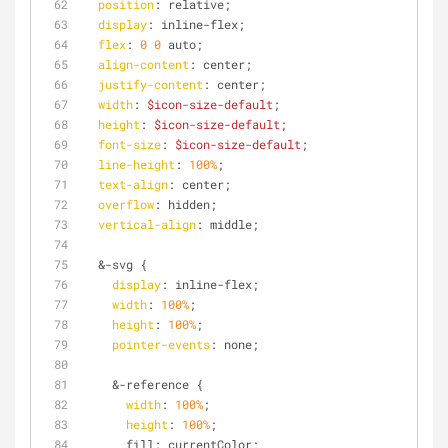
position
: relative;
display
: inline-flex;
flex
: 
0
0
 auto;
align-content
: center;
justify-content
: center;
width
: 
$icon-size-default
;
height
: 
$icon-size-default
;
font-size
: 
$icon-size-default
;
line-height
: 
100%
;
text-align
: center;
overflow
: hidden;
vertical-align
: middle;
  &-svg {
display
: inline-flex;
width
: 
100%
;
height
: 
100%
;
pointer-events
: none;
    &-reference {
width
: 
100%
;
height
: 
100%
;
      fill: currentColor;