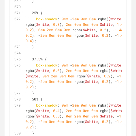
   }
   25% {
box-shadow
: 
0em
 -
2em
0em
0em
 rgba(
$white
, 
0.6
),
rgba(
$white
, 
0.8
), 
2em
0em
0em
0em
$white
, 
1.4em
1.4
0.2
), 
0em
2em
0em
0em
 rgba(
$white
, 
0.2
), -
1.4em
1.4e
0.2
), -
2em
0em
0em
0em
 rgba(
$white
, 
0.2
), -
1.4em
 -
1.
0.4
);
   }
   37
.5
% {
box-shadow
: 
0em
 -
2em
0em
0em
 rgba(
$white
, 
0.4
),
rgba(
$white
, 
0.6
), 
2em
0em
0em
0em
 rgba(
$white
, 
0.8
)
$white
, 
0em
2em
0em
0em
 rgba(
$white
, 
0.2
), -
1.4em
1.
0.2
), -
2em
0em
0em
0em
 rgba(
$white
, 
0.2
), -
1.4em
 -
1.
0.2
);
   }
   50% {
box-shadow
: 
0em
 -
2em
0em
0em
 rgba(
$white
, 
0.2
),
rgba(
$white
, 
0.4
), 
2em
0em
0em
0em
 rgba(
$white
, 
0.6
)
rgba(
$white
, 
0.8
), 
0em
2em
0em
0em
$white
, -
1.4em
1.
0.2
), -
2em
0em
0em
0em
 rgba(
$white
, 
0.2
), -
1.4em
 -
1.
0.2
);
   }