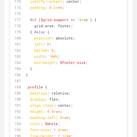
justify-content
: center;
padding
: 
0
2rem
;
@if
 (
$grid-support
 == 
'true'
) {
    grid-area: footer;
  } 
@else
 {
position
: absolute;
left
: 
0
;
bottom
: 
0
;
width
: 
100%
;
min-height
: 
$footer-size
;
  }
}
.profile
 {
position
: relative;
display
: flex;
align-items
: center;
height
: 
4.5rem
;
padding-left
: 
5rem
;
color
: 
$white
;
font-size
: 
1.4rem
;
line-height
: 
2.1rem
;