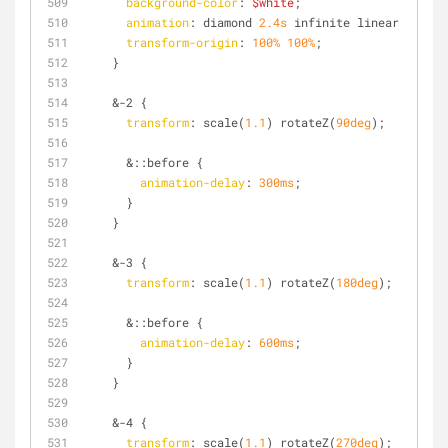
background-color
: 
$white
;
animation
: diamond 
2.4s
 infinite linear both;
transform-origin
: 
100%
100%
;
    }
    &-2 {
transform
: scale(
1.1
) rotateZ(
90deg
);
      &
::before
 {
animation-delay
: 
300ms
;
      }
    }
    &-3 {
transform
: scale(
1.1
) rotateZ(
180deg
);
      &
::before
 {
animation-delay
: 
600ms
;
      }
    }
    &-4 {
transform
: scale(
1.1
) rotateZ(
270deg
);