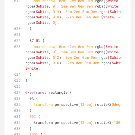
box-shadow
: 
0em
 -
2em
0em
0em
 rgba(
$white
, 
0
), 
1.
rgba(
$white
, 
0
), 
2em
0em
0em
0em
 rgba(
$white
, 
0.2
), 
rgba(
$white
, 
0.4
), 
0em
2em
0em
0em
 rgba(
$white
, 
0.6
)
rgba(
$white
, 
0.8
), -
2em
0em
0em
0em
$white
, -
1.4em
 -
rgba(
$white
, 
0
);
  }
  87
.5
% {
box-shadow
: 
0em
 -
2em
0em
0em
 rgba(
$white
, 
0
), 
1.
rgba(
$white
, 
0
), 
2em
0em
0em
0em
 rgba(
$white
, 
0
), 
1.
rgba(
$white
, 
0.2
), 
0em
2em
0em
0em
 rgba(
$white
, 
0.4
)
rgba(
$white
, 
0.6
), -
2em
0em
0em
0em
 rgba(
$white
, 
0.8
$white
;
  }
}
@keyframes
 rectangle {
  0% {
transform
:perspective(
12rem
) rotateX(
0deg
) rotat
  }
50%
 {
    transform:perspective(
12rem
) rotateX(-
180.1deg
) 
  }
100%
 {