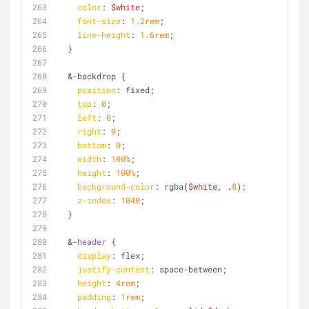
color
: 
$white
;
font-size
: 
1.2rem
;
line-height
: 
1.6rem
;
  }
  &-backdrop {
position
: fixed;
top
: 
0
;
left
: 
0
;
right
: 
0
;
bottom
: 
0
;
width
: 
100%
;
height
: 
100%
;
background-color
: rgba(
$white
, .
8
);
z-index
: 
1040
;
  }
  &-
header
 {
display
: flex;
justify-content
: space-between;
height
: 
4rem
;
padding
: 
1rem
;