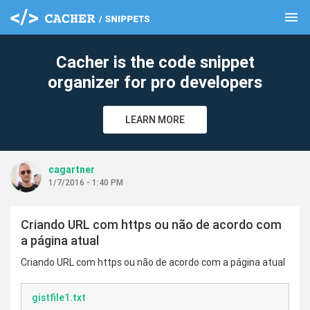
menu
clear
Cacher is the code snippet
organizer for pro developers
LEARN MORE
cagartner
1/7/2016 - 1:40 PM
Criando URL com https ou não de acordo com
a página atual
Criando URL com https ou não de acordo com a página atual
gistfile1.txt