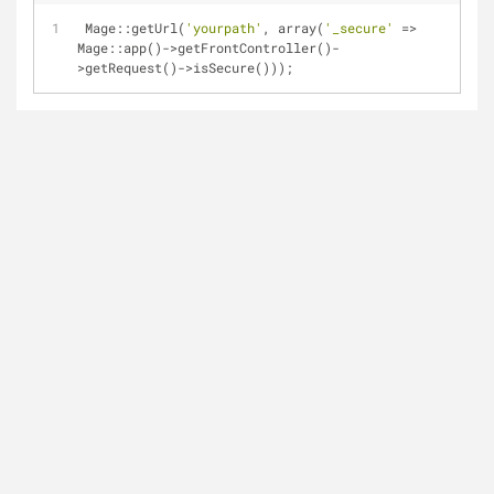
 Mage::getUrl(
'yourpath'
, array(
'_secure'
=
>
Mage::app()
-
>
getFrontController()
-
>
getRequest()
-
>
isSecure()));