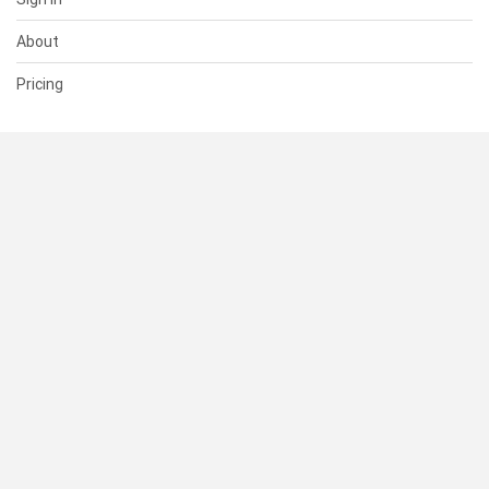
About
Pricing
SUPPORT
Help Center
Contact Us
Status
RESOURCES
Documentation
Blog
Terms of Use