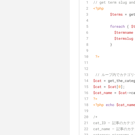
// get term slug an
<?php
$terms
 = ge
foreach
 ( 
$
$termname
$termslug
	}
?>
// ループ内でカテゴ
$cat
 = get_the_cate
$cat
 = 
$cat
[
0
];
$cat_name
 = 
$cat
->c
?>
<?php
echo
$cat_nam
/*
cat_ID – 記事のカテゴ
cat_name – 記事の
category_nicen