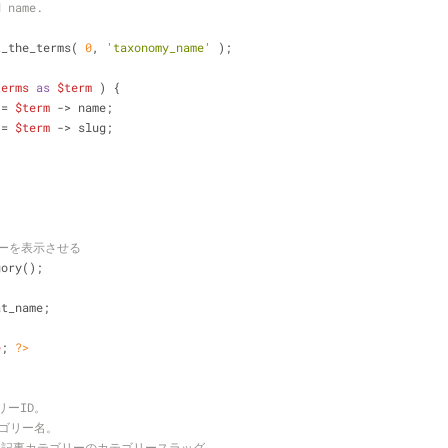
d name.
t_the_terms( 
0
, 
'taxonomy_name'
 );
terms
as
$term
 ) {
 = 
$term
 -> name;
 = 
$term
 -> slug;
リーを表示させる
gory();
at_name;
e
; 
?>
リーID。
カテゴリー名。
ame – 記事カテゴリーのカテゴリースラッグ。