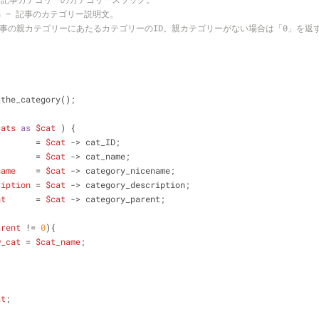
ption – 記事のカテゴリー説明文。
nt – 記事の親カテゴリーにあたるカテゴリーのID。親カテゴリーがない場合は「0」を返
_the_category();
cats
as
$cat
 ) {
        = 
$cat
 -> cat_ID;
        = 
$cat
 -> cat_name;
name
    = 
$cat
 -> category_nicename;
ription
 = 
$cat
 -> category_description;
nt
      = 
$cat
 -> category_parent;
arent
 != 
0
){
w_cat
 = 
$cat_name
;
at
;