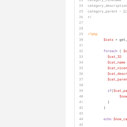
category_descri
category_pare
*/
<?php
$cats
 = get
foreach
 ( 
$
$cat_ID
  
$cat_name
$cat_nice
$cat_desc
$cat_pare
if
(
$cat_p
$no
	  }
	}
echo
$now_c