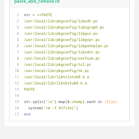
paste_and_remove.rb
str = 
<<PASTE
/usr/local/lib/pkgconfig/libcdt.pc
/usr/local/lib/pkgconfig/libcgraph.pc
/usr/local/lib/pkgconfig/libgvc.pc
/usr/local/lib/pkgconfig/libgvpr.pc
/usr/local/lib/pkgconfig/libpathplan.pc
/usr/local/lib/pkgconfig/libxdot.pc
/usr/local/lib/pkgconfig/osxfuse.pc
/usr/local/lib/pkgconfig/tcl.pc
/usr/local/lib/pkgconfig/tk.pc
/usr/local/lib/libtclstub8.6.a
/usr/local/lib/libtkstub8.6.a
PASTE
str.split(
"\n"
).map(&
:chomp
).each 
do
|file|
  system(
"rm -f 
#{file}
"
)
end