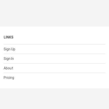
LINKS
Sign Up
Sign In
About
Pricing
SUPPORT
Help Center